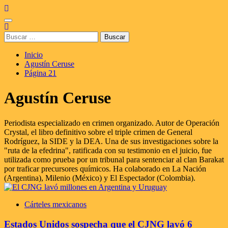
Saltar
al
Menú
contenido
principal
Buscar:
Inicio
Agustín Ceruse
Página 21
Agustín Ceruse
Periodista especializado en crimen organizado. Autor de Operación
Crystal, el libro definitivo sobre el triple crimen de General
Rodríguez, la SIDE y la DEA. Una de sus investigaciones sobre la
"ruta de la efedrina", ratificada con su testimonio en el juicio, fue
utilizada como prueba por un tribunal para sentenciar al clan Barakat
por traficar precursores químicos. Ha colaborado en La Nación
(Argentina), Milenio (México) y El Espectador (Colombia).
Cárteles mexicanos
Estados Unidos sospecha que el CJNG lavó 6