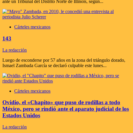
ante un Tribunal del Distrito Norte de Illinois, según...
Cárteles mexicanos
143
La redacción
Luego de esconderse por 57 años en la zona del triángulo dorado,
Ismael Zambada García se declaró culpable este lunes...
Cárteles mexicanos
Ovidio, el «Chapito» que puso de rodillas a todo
México, pero se rindió ante el aparato judicial de los
Estados Unidos
La redacción