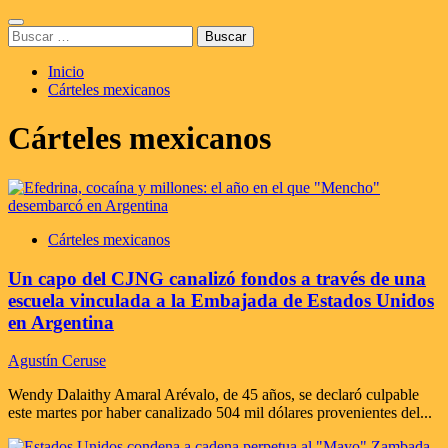
Saltar
Menú
al
Buscar:
principal
contenido
Inicio
Cárteles mexicanos
Cárteles mexicanos
Cárteles mexicanos
Un capo del CJNG canalizó fondos a través de una
escuela vinculada a la Embajada de Estados Unidos
en Argentina
Agustín Ceruse
Wendy Dalaithy Amaral Arévalo, de 45 años, se declaró culpable
este martes por haber canalizado 504 mil dólares provenientes del...