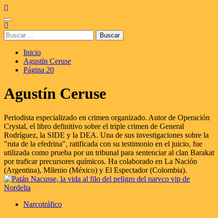
Saltar
al
Menú
contenido
principal
Buscar:
Inicio
Agustín Ceruse
Página 20
Agustín Ceruse
Periodista especializado en crimen organizado. Autor de Operación
Crystal, el libro definitivo sobre el triple crimen de General
Rodríguez, la SIDE y la DEA. Una de sus investigaciones sobre la
"ruta de la efedrina", ratificada con su testimonio en el juicio, fue
utilizada como prueba por un tribunal para sentenciar al clan Barakat
por traficar precursores químicos. Ha colaborado en La Nación
(Argentina), Milenio (México) y El Espectador (Colombia).
Narcotráfico