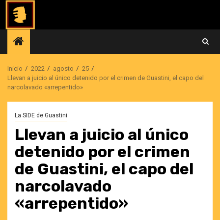
Saltar
al
contenido
Inicio
2022
agosto
25
Llevan a juicio al único detenido por el crimen de Guastini, el capo del
narcolavado «arrepentido»
La SIDE de Guastini
Llevan a juicio al único
detenido por el crimen
de Guastini, el capo del
narcolavado
«arrepentido»