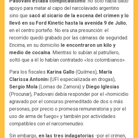
Padovani estaba complicadísimo
: no solo había dado
apoyo para matar al capo del narcolavado argentino
sino que
sacó al sicario de la escena del crimen y lo
llevó en su Ford Kinetic hasta la avenida 9 de Julio
,
en el centro porteño. No era una presunción: el
recorrido quedó grabado por las cámaras de seguridad.
Encima, en su domicilio
le encontraron un kilo y
medio de cocaína
. Mientras lo subían al patrullero,
soltó que a él lo habían contratado «los colombianos».
Para los fiscales
Karina Gallo
(Quilmes),
María
Clarissa Antonin
i (UFI especializada en drogas),
Sergio Mola
(Lomas de Zamora) y
Diego Iglesias
(Procunar), Padovani debía responder por el «homicidio
agravado por el concurso premeditado de dos o más
personas, por precio o promesa remuneratoria y por el
uso de arma de fuego» y también por actividades
compatibles con el narcomenudeo.
Sin embargo,
en las tres indagatorias
-por el crimen,