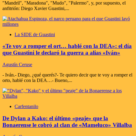
"Mandril", "Maradona", "Mudo", "Palermo", y, por supuesto, el
anfitrión: Diego Xavier Guastini,...
La SIDE de Guastini
«Te voy a romper el ort… hablé con la DEA»: el día
que Guastini le declaró la guerra a alias «Iván»
Agustín Ceruse
- Iván.- Diego, ¿qué querés?- Te quiero decir que te voy a romper el
orto, hablé con la DEA…- Bueno,...
Carfentanilo
De Dylan a Kako: el último «peaje» que la
Bonaerense le cobró al clan de «Mameluco» Villalba