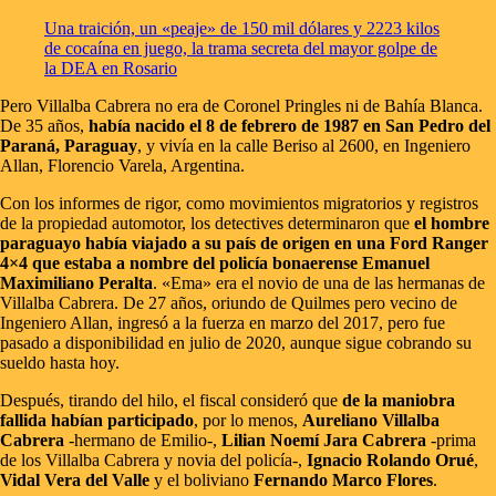
Una traición, un «peaje» de 150 mil dólares y 2223 kilos
de cocaína en juego, la trama secreta del mayor golpe de
la DEA en Rosario
Pero Villalba Cabrera no era de Coronel Pringles ni de Bahía Blanca.
De 35 años,
había nacido el 8 de febrero de 1987 en San Pedro del
Paraná, Paraguay
, y vivía en la calle Beriso al 2600, en Ingeniero
Allan, Florencio Varela, Argentina.
Con los informes de rigor, como movimientos migratorios y registros
de la propiedad automotor, los detectives determinaron que
el hombre
paraguayo había viajado a su país de origen en una Ford Ranger
4×4 que estaba a nombre del policía bonaerense Emanuel
Maximiliano Peralta
. «Ema» era el novio de una de las hermanas de
Villalba Cabrera. De 27 años, oriundo de Quilmes pero vecino de
Ingeniero Allan, ingresó a la fuerza en marzo del 2017, pero fue
pasado a disponibilidad en julio de 2020, aunque sigue cobrando su
sueldo hasta hoy.
Después, tirando del hilo, el fiscal consideró que
de la maniobra
fallida habían participado
, por lo menos,
Aureliano Villalba
Cabrera
-hermano de Emilio-,
Lilian Noemí Jara Cabrera
-prima
de los Villalba Cabrera y novia del policía-,
Ignacio Rolando Orué
,
Vidal Vera del Valle
y el boliviano
Fernando Marco Flores
.