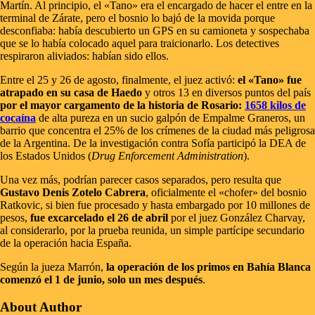
Martín. Al principio, el «Tano» era el encargado de hacer el entre en la
terminal de Zárate, pero el bosnio lo bajó de la movida porque
desconfiaba: había descubierto un GPS en su camioneta y sospechaba
que se lo había colocado aquel para traicionarlo. Los detectives
respiraron aliviados: habían sido ellos.
Entre el 25 y 26 de agosto, finalmente, el juez activó:
el «Tano» fue
atrapado en su casa de Haedo
y otros 13 en diversos puntos del país
por el mayor cargamento de la historia de Rosario:
1658 kilos de
cocaína
de alta pureza en un sucio galpón de Empalme Graneros, un
barrio que concentra el 25% de los crímenes de la ciudad más peligrosa
de la Argentina. De la investigación contra Sofía participó la DEA de
los Estados Unidos (
Drug Enforcement Administration
).
Una vez más, podrían parecer casos separados, pero resulta que
Gustavo Denis Zotelo Cabrera
, oficialmente el «chofer» del bosnio
Ratkovic, si bien fue procesado y hasta embargado por 10 millones de
pesos,
fue excarcelado el 26 de abril
por el juez González Charvay,
al considerarlo, por la prueba reunida, un simple partícipe secundario
de la operación hacia España.
Según la jueza Marrón,
la operación de los primos en Bahía Blanca
comenzó el 1 de junio, solo un mes después
.
About Author