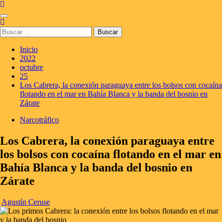
Saltar
al
Menú
contenido
principal
Buscar:
Inicio
2022
octubre
25
Los Cabrera, la conexión paraguaya entre los bolsos con cocaína
flotando en el mar en Bahía Blanca y la banda del bosnio en
Zárate
Narcotráfico
Los Cabrera, la conexión paraguaya entre
los bolsos con cocaína flotando en el mar en
Bahía Blanca y la banda del bosnio en
Zárate
Agustín Ceruse