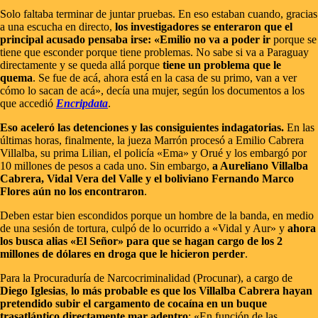
Solo faltaba terminar de juntar pruebas. En eso estaban cuando, gracias
a una escucha en directo,
los investigadores se enteraron que el
principal acusado pensaba irse: «Emilio no va a poder ir
porque se
tiene que esconder porque tiene problemas. No sabe si va a Paraguay
directamente y se queda allá porque
tiene un problema que le
quema
. Se fue de acá, ahora está en la casa de su primo, van a ver
cómo lo sacan de acá», decía una mujer, según los documentos a los
que accedió
Encripdata
.
Eso aceleró las detenciones y las consiguientes indagatorias.
En las
últimas horas, finalmente, la jueza Marrón procesó a Emilio Cabrera
Villalba, su prima Lilian, el policía «Ema» y Orué y los embargó por
10 millones de pesos a cada uno. Sin embargo,
a Aureliano Villalba
Cabrera, Vidal Vera del Valle y el boliviano Fernando Marco
Flores aún no los encontraron
.
Deben estar bien escondidos porque un hombre de la banda, en medio
de una sesión de tortura, culpó de lo ocurrido a «Vidal y Aur» y
ahora
los busca alias «El Señor» para que se hagan cargo de los 2
millones de dólares en droga que le hicieron perder
.
Para la Procuraduría de Narcocriminalidad (Procunar), a cargo de
Diego Iglesias
,
lo más probable es que los Villalba Cabrera hayan
pretendido subir el cargamento de cocaína en un buque
trasatlántico directamente mar adentro
: «En función de las