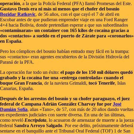
operación
, a la que la Policía Federal (PFA) llamó Promesas del Este.
Gustavo Denis era ni más ni menos que el chofer del bosnio
Bozidar Ratkovic
, de 56 años, con el que cayó el 7 de abril en
Escobar antes de que pudieran emprender viaje en una Ford Ranger
4×4 hacia Bolivia, donde pretendían esperar a que sus subordinados
«contaminaran» un container con 165 kilos de cocaína gracias a
dos «contactos» a sueldo en el puerto de Zárate para «coronarlos»
en España
.
Pero los cómplices del bosnio habían entrado muy fácil en la trampa:
sus «contactos» eran agentes encubiertos de la División Hidrovía del
Paraná de la PFA.
La operación fue todo un éxito:
el pago de los 150 mil dólares quedó
grabado y la cocaína fue una «entrega controlada» cuando el
buque Gran Francia
, de la naviera Grimaldi,
tocó Tenerife
, Islas
Canarias, España.
Después de los arrestos del bosnio y su chofer paraguayo, el juez
federal de Campana Adrián González Charvay fue por
José
Damián Sofía
, alias «Tano», de 57, con más de 20 años dando vueltas
en expedientes judiciales con suerte diversa. En una de las últimas,
como reveló
Encripdata
, lo acusaron de amenazar de muerte a la jueza
federal
Sandra Arroyo Salgado
. Por ese delito, próximamente deberá
sentarse en el banquillo ante el Tribunal Oral Federal (TOF) 1 de San