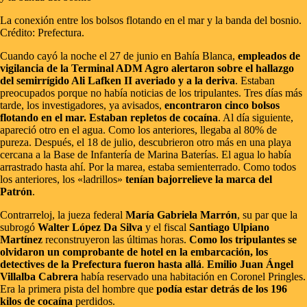
La conexión entre los bolsos flotando en el mar y la banda del bosnio.
Crédito: Prefectura.
Cuando cayó la noche el 27 de junio en Bahía Blanca,
empleados de
vigilancia de la Terminal ADM Agro alertaron sobre el hallazgo
del semirrígido Ali Lafken II averiado y a la deriva
. Estaban
preocupados porque no había noticias de los tripulantes. Tres días más
tarde, los investigadores, ya avisados,
encontraron cinco bolsos
flotando en el mar. Estaban repletos de cocaína
. Al día siguiente,
apareció otro en el agua. Como los anteriores, llegaba al 80% de
pureza. Después, el 18 de julio, descubrieron otro más en una playa
cercana a la Base de Infantería de Marina Baterías. El agua lo había
arrastrado hasta ahí. Por la marea, estaba semienterrado. Como todos
los anteriores, los «ladrillos»
tenían bajorrelieve la marca del
Patrón
.
Contrarreloj, la jueza federal
María Gabriela Marrón
, su par que la
subrogó
Walter López Da Silva
y el fiscal
Santiago Ulpiano
Martínez
reconstruyeron las últimas horas.
Como los tripulantes se
olvidaron un comprobante de hotel en la embarcación, los
detectives de la Prefectura fueron hasta allá
.
Emilio Juan Ángel
Villalba Cabrera
había reservado una habitación en Coronel Pringles.
Era la primera pista del hombre que
podía estar detrás de los 196
kilos de cocaína
perdidos.