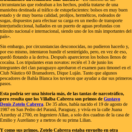
circunstancias que rodeaban a los hechos, podría tratarse de una
maniobra destinada al tráfico de estupefacientes: bolsos en muy buen
estado y de muy buena calidad, prolijos, herméticos, rodeados de
sogas, dispuestos para efectuar su carga en un medio de transporte
interjurisdiccional, hallados en un puerto de aguas profundas con
tránsito nacional e internacional, siendo uno de los más importantes del
país».
Sin embargo, por circunstancias desconocidas, no pudieron hacerlo y,
por eso mismo, intentaron hundir el semirrígido, pero, en vez de eso,
quedó flotando a la deriva. Después aparecieron los bolsos llenos de
cocaína. Los tripulantes eran novatos: recién el 3 de junio los
integrantes del clan paraguayo aprobaron el examen para timonel en el
Club Náutico 60 Bramadores, Dique Luján. Tanto que algunos
pescadores de Bahía Blanca los tuvieron que ayudar a dar sus primeros
pasos.
Esta podría ser una historia más, de las tantas de narcotráfico,
pero resulta que los Villalba Cabrera son primos de
Gustavo
Denis Zotelo Cabrera
. De 35 años, había nacido el 19 de agosto de
1987 en San Pedro del Paraná, Paraguay, y vivía en la calle Juana
Azurduy al 2700, en Ingeniero Allan, a solo dos cuadras de la casa de
Emilio y Aureliano y a metros de su prima Lilian.
Y como sus primos, Zotelo Cabrera estaba envuelto en otra