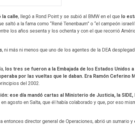
la calle
, llegó a Rond Point y se subió al BMW en el que
lo es
que saltó a la fama como “René Tenenbaum” o “el campeón israelí” 
entre los años sesenta y los ochenta y con el que recorrió América
s
, ni más ni menos que uno de los agentes de la DEA desplegado
ía,
los tres se fueron a la Embajada de los Estados Unidos a f
esperaba por las vueltas que le daban. Era Ramón Ceferino
principios del 2002.
ión: ese día mandó cartas al Ministerio de Justicia, la SIDE
 en agosto en Salta, que él había colaborado y que, por eso mis
ara entonces director general de Operaciones, abrió un sumario y