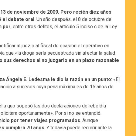
el 13 de noviembre de 2009. Pero recién diez años
 el debate oral
. Un año después, el 8 de octubre de
n por
, entre otros delitos, el artículo 5 inciso c de la Ley
ificar al juez o al fiscal de ocasión el operativo en
a que «la droga sería secuestrada sin afectar la salud
o sus derechos al no juzgarlo en un plazo razonable
za Ángela E. Ledesma le dio la razón en un punto
: «El
 relación a sucesos cuya pena máxima es de 15 años de
e, el a quo sopesó las dos declaraciones de rebeldía
olicitara oportunamente». Por si no se entendió:
inicio por tener viajes programados
. Aunque
ses cumplirá 70 años
. Y todavía puede recurrir ante la