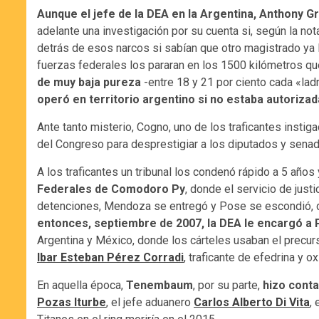
Aunque el jefe de la DEA en la Argentina, Anthony G
adelante una investigación por su cuenta si, según la not
detrás de esos narcos si sabían que otro magistrado ya l
fuerzas federales los pararan en los 1500 kilómetros q
de muy baja pureza
-entre 18 y 21 por ciento cada «ladr
operó en territorio argentino si no estaba autorizad
Ante tanto misterio, Cogno, uno de los traficantes instig
del Congreso para desprestigiar a los diputados y senad
A los traficantes un tribunal los condenó rápido a 5 año
Federales de Comodoro Py
, donde el servicio de jus
detenciones, Mendoza se entregó y Pose se escondió, de
entonces, septiembre de 2007, la DEA le encargó a
Argentina y México, donde los cárteles usaban el precurso
Ibar Esteban Pérez Corradi
, traficante de efedrina y o
En aquella época,
Tenembaum
, por su parte,
hizo conta
Pozas Iturbe
, el jefe aduanero
Carlos Alberto Di Vita
,