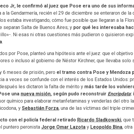
reco Jr, le confirmó al juez que Pose era uno de sus inform
a a la Gendarmería, recién el 29 de diciembre se enteraron de la
os estaba investigando; cómo fue posible que llegaran a la Flora
ue separan Salta de Buenos Aires; y
por qué les interesaba hac
illo»-. Ni esas ni otras cuestiones más pudieron o quisieron expl
a
.
ados por Pose, planteó una hipótesis ante el juez: que el objetivo
ores o incluso al gobierno de Néstor Kirchner, que llevaba solo 
s y 6 meses de prisión, pero
el tramo contra Pose y Mendoza pa
ticia a veces se confunde con el interés de los Estados Unidos: 
spués les dictaron la falta de mérito y
más tarde los volvier
 Pose una
nueva misión
, según pudo reconstruir
Encripdata
:
r químico para elaborar metanfetaminas y venderlas del otro lado 
xicodona, y
Sebastián Forza
, una de las víctimas del triple cri
cto con el policía federal retirado
Ricardo Sladkowski
, que 
 el puntero peronista
Jorge Omar Lazota
y
Leopoldo Bina
, otr