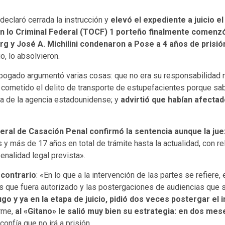
declaró cerrada la instrucción y
elevó el expediente a juicio 
 en lo Criminal Federal (TOCF) 1 porteño finalmente comenzó
erg y José A. Michilini condenaron a Pose a 4 años de prisió
, lo absolvieron.
abogado argumentó varias cosas: que no era su responsabilidad not
cometido el delito de transporte de estupefacientes porque sabí
sa de la agencia estadounidense; y
advirtió que habían afectad
deral de Casación Penal confirmó la sentencia aunque la jue
os y más de 17 años en total de trámite hasta la actualidad, con
enalidad legal prevista».
 contrario
: «En lo que a la intervención de las partes se refier
os que fuera autorizado y las postergaciones de audiencias que s
o y ya en la etapa de juicio, pidió dos veces postergar el 
orme,
al «Gitano» le salió muy bien su estrategia: en dos me
onfía que no irá a prisión.