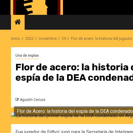
Saltar
al
contenido
Inicio
2022
noviembre
29
Flor de acero: la historia del jugad
Una de espías
Flor de acero: la historia
espía de la DEA condenad
Agustín Ceruse
Flor de Acero: la historia del espía de la DEA condenado
Fue jugador de fútbol, jugó para la Secretaría de Intelig