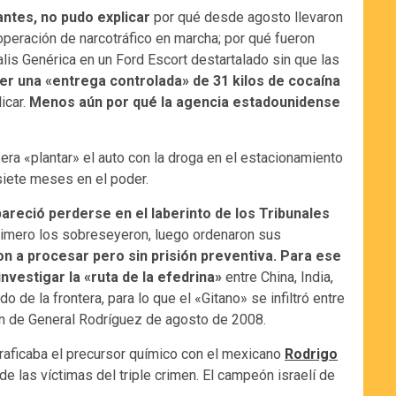
antes, no pudo explicar
por qué desde agosto llevaron
 operación de narcotráfico en marcha; por qué fueron
lis Genérica en un Ford Escort destartalado sin que las
er una «entrega controlada» de 31 kilos de cocaína
icar.
Menos aún por qué la agencia estadounidense
 era «plantar» el auto con la droga en el estacionamiento
siete meses en el poder.
reció perderse en el laberinto de los Tribunales
primero los sobreseyeron, luego ordenaron sus
on a procesar pero sin prisión preventiva. Para ese
 investigar la «ruta de la efedrina»
entre China, India,
de la frontera, para lo que el «Gitano» se infiltró entre
men de General Rodríguez de agosto de 2008.
traficaba el precursor químico con el mexicano
Rodrigo
a de las víctimas del triple crimen. El campeón israelí de