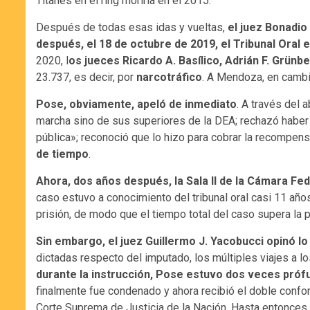
Titanes en el ring moriría en el 2015.
Después de todas esas idas y vueltas,
el juez Bonadio
después, el 18 de octubre de 2019, el Tribunal Oral
2020, l
os jueces Ricardo A. Basílico, Adrián F. Grünb
23.737, es decir, por
narcotráfico
. A Mendoza, en cambio
Pose, obviamente, apeló de inmediato
. A través del 
marcha sino de sus superiores de la DEA; rechazó haber 
pública»; reconoció que lo hizo para cobrar la recompen
de tiempo
.
Ahora, dos años después, la Sala II de la Cámara Fe
caso estuvo a conocimiento del tribunal oral casi 11 añ
prisión, de modo que el tiempo total del caso supera la p
Sin embargo, el juez Guillermo J. Yacobucci opinó lo
dictadas respecto del imputado, los múltiples viajes a l
durante la instrucción, Pose estuvo dos veces prófug
finalmente fue condenado y ahora recibió el doble conf
Corte Suprema de Justicia de la Nación. Hasta entonces c