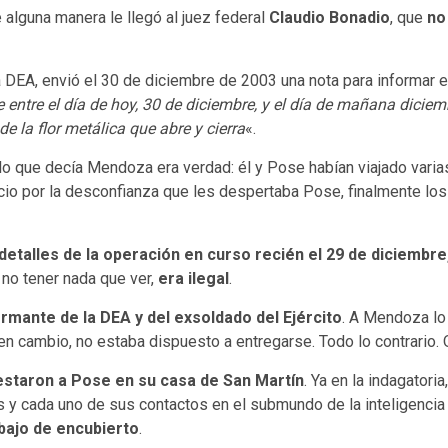
alguna manera le llegó al juez federal
Claudio Bonadio
, que
no
la DEA, envió el 30 de diciembre de 2003 una nota para informar e
tre el día de hoy, 30 de diciembre, y el día de mañana diciembr
de la flor metálica que abre y cierra
«.
 lo que decía Mendoza era verdad: él y Pose habían viajado var
cio por la desconfianza que les despertaba Pose, finalmente los 
detalles de la operación en curso recién el 29 de diciembre,
 no tener nada que ver,
era ilegal
.
ormante de la DEA y del exsoldado del Ejército
. A Mendoza lo 
 en cambio, no estaba dispuesto a entregarse. Todo lo contrario. Q
restaron a Pose en su casa de San Martín
. Ya en la indagatori
 y cada uno de sus contactos en el submundo de la inteligencia 
abajo de encubierto
.