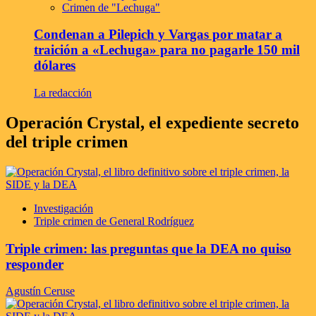
Crimen de "Lechuga"
Condenan a Pilepich y Vargas por matar a
traición a «Lechuga» para no pagarle 150 mil
dólares
La redacción
Operación Crystal, el expediente secreto
del triple crimen
Investigación
Triple crimen de General Rodríguez
Triple crimen: las preguntas que la DEA no quiso
responder
Agustín Ceruse