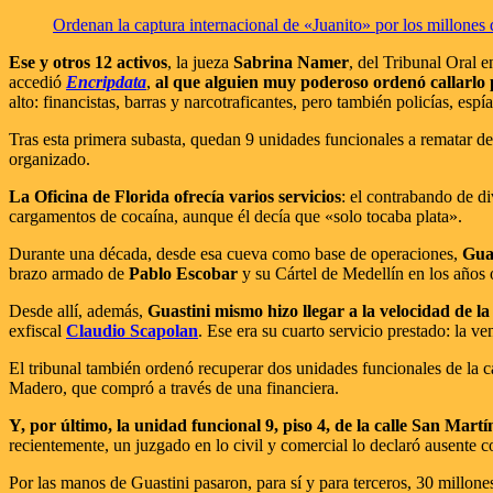
Ordenan la captura internacional de «Juanito» por los millones d
Ese y otros 12 activos
, la jueza
Sabrina Namer
, del Tribunal Oral
accedió
Encripdata
,
al que alguien muy poderoso ordenó callarlo
alto: financistas, barras y narcotraficantes, pero también policías, espía
Tras esta primera subasta, quedan 9 unidades funcionales a rematar del 
organizado.
La Oficina de Florida ofrecía varios servicios
: el contrabando de d
cargamentos de cocaína, aunque él decía que «solo tocaba plata».
Durante una década, desde esa cueva como base de operaciones,
Guas
brazo armado de
Pablo Escobar
y su Cártel de Medellín en los años
Desde allí, además,
Guastini mismo hizo llegar a la velocidad de l
exfiscal
Claudio Scapolan
. Ese era su cuarto servicio prestado: la ve
El tribunal también ordenó recuperar dos unidades funcionales de la 
Madero, que compró a través de una financiera.
Y, por último, la unidad funcional 9, piso 4, de la calle San Mart
recientemente, un juzgado en lo civil y comercial lo declaró ausente 
Por las manos de Guastini pasaron, para sí y para terceros, 30 millone