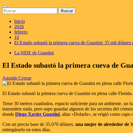
Saltar
Menú
al
Buscar:
principal
contenido
Inicio
2026
febrero
10
El Estado subastó la primera cueva de Guastini: 35 mil dólares 
La SIDE de Guastini
El Estado subastó la primera cueva de Guas
Agustín Ceruse
El Estado subastó la primera cueva de Guastini en plena calle Florida.
Tiene 30 metros cuadrados, espacio suficiente para un ambiente, un b
transmiten nada, pero supo guardar algunos de los secretos del crimen 
donde
Diego Xavier Guastini
, alias «Dolarín», se erigió como capo
Con un precio base de 35.070 dólares,
una mujer de alrededor de 3
entregárselo en estos días.