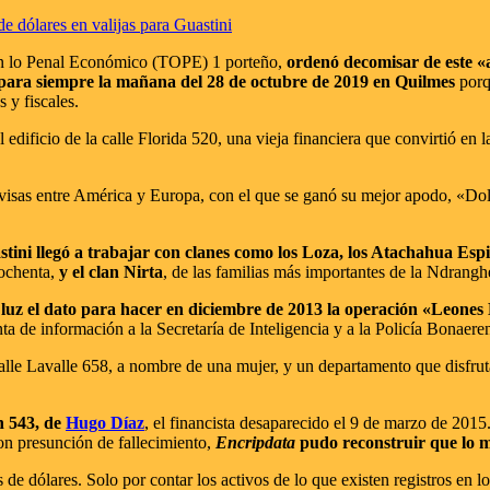
e dólares en valijas para Guastini
 en lo Penal Económico (TOPE) 1 porteño,
ordenó decomisar de este «a
 para siempre la mañana del 28 de octubre de 2019 en Quilmes
porq
s y fiscales.
edificio de la calle Florida 520, una vieja financiera que convirtió en l
ivisas entre América y Europa, con el que se ganó su mejor apodo, «Dola
tini llegó a trabajar con clanes como los Loza, los Atachahua Esp
 ochenta,
y el clan Nirta
, de las familias más importantes de la Ndrangh
a luz el dato para hacer en diciembre de 2013 la operación «Leones
nta de información a la Secretaría de Inteligencia y a la Policía Bonaere
calle Lavalle 658, a nombre de una mujer, y un departamento que disfr
ín 543, de
Hugo Díaz
, el financista desaparecido el 9 de marzo de 2015.
con presunción de fallecimiento,
Encripdata
pudo reconstruir que lo m
s de dólares. Solo por contar los activos de lo que existen registros en