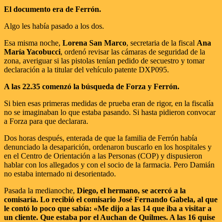
El documento era de Ferrón.
Algo les había pasado a los dos.
Esa misma noche,
Lorena San Marco
, secretaria de la fiscal
Ana
María Yacobucci
, ordenó revisar las cámaras de seguridad de la
zona, averiguar si las pistolas tenían pedido de secuestro y tomar
declaración a la titular del vehículo patente DXP095.
A las 22.35 comenzó la búsqueda de Forza y Ferrón.
Si bien esas primeras medidas de prueba eran de rigor, en la fiscalía
no se imaginaban lo que estaba pasando. Si hasta pidieron convocar
a Forza para que declarara.
Dos horas después, enterada de que la familia de Ferrón había
denunciado la desaparición, ordenaron buscarlo en los hospitales y
en el Centro de Orientación a las Personas (COP) y dispusieron
hablar con los allegados y con el socio de la farmacia. Pero Damián
no estaba internado ni desorientado.
Pasada la medianoche,
Diego, el hermano, se acercó a la
comisaría. Lo recibió el comisario José Fernando Gabela, al que
le contó lo poco que sabía: «Me dijo a las 14 que iba a visitar a
un cliente. Que estaba por el Auchan de Quilmes. A las 16 quise