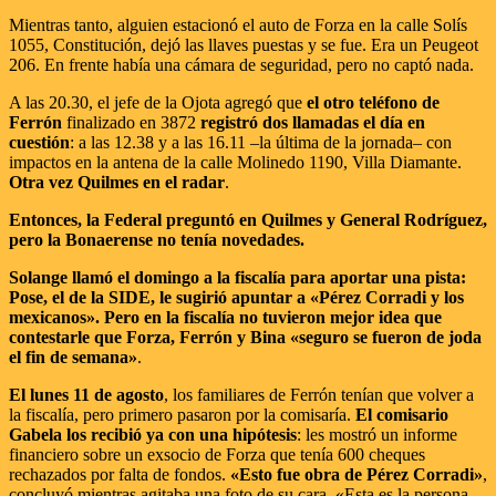
Mientras tanto, alguien estacionó el auto de Forza en la calle Solís
1055, Constitución, dejó las llaves puestas y se fue. Era un Peugeot
206. En frente había una cámara de seguridad, pero no captó nada.
A las 20.30, el jefe de la Ojota agregó que
el otro teléfono de
Ferrón
finalizado en 3872
registró dos llamadas el día en
cuestión
: a las 12.38 y a las 16.11 –la última de la jornada– con
impactos en la antena de la calle Molinedo 1190, Villa Diamante.
Otra vez Quilmes en el radar
.
Entonces, la Federal preguntó en Quilmes y General Rodríguez,
pero la Bonaerense no tenía novedades.
Solange llamó el domingo a la fiscalía para aportar una pista:
Pose, el de la SIDE, le sugirió apuntar a «Pérez Corradi y los
mexicanos». Pero en la fiscalía no tuvieron mejor idea que
contestarle que Forza, Ferrón y Bina «seguro se fueron de joda
el fin de semana»
.
El lunes 11 de agosto
, los familiares de Ferrón tenían que volver a
la fiscalía, pero primero pasaron por la comisaría.
El comisario
Gabela los recibió ya con una hipótesis
: les mostró un informe
financiero sobre un exsocio de Forza que tenía 600 cheques
rechazados por falta de fondos.
«Esto fue obra de Pérez Corradi»
,
concluyó mientras agitaba una foto de su cara. «Esta es la persona