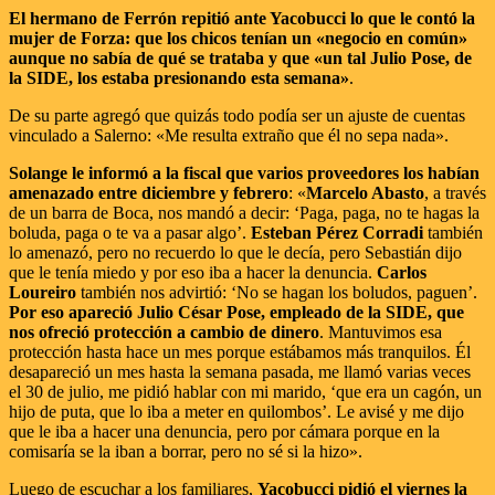
El hermano de Ferrón repitió ante Yacobucci lo que le contó la
mujer de Forza: que los chicos tenían un «negocio en común»
aunque no sabía de qué se trataba y que «un tal Julio Pose, de
la SIDE, los estaba presionando esta semana»
.
De su parte agregó que quizás todo podía ser un ajuste de cuentas
vinculado a Salerno: «Me resulta extraño que él no sepa nada».
Solange le informó a la fiscal que varios proveedores los habían
amenazado entre diciembre y febrero
: «
Marcelo Abasto
, a través
de un barra de Boca, nos mandó a decir: ‘Paga, paga, no te hagas la
boluda, paga o te va a pasar algo’.
Esteban Pérez Corradi
también
lo amenazó, pero no recuerdo lo que le decía, pero Sebastián dijo
que le tenía miedo y por eso iba a hacer la denuncia.
Carlos
Loureiro
también nos advirtió: ‘No se hagan los boludos, paguen’.
Por eso apareció Julio César Pose, empleado de la SIDE, que
nos ofreció protección a cambio de dinero
. Mantuvimos esa
protección hasta hace un mes porque estábamos más tranquilos. Él
desapareció un mes hasta la semana pasada, me llamó varias veces
el 30 de julio, me pidió hablar con mi marido, ‘que era un cagón, un
hijo de puta, que lo iba a meter en quilombos’. Le avisé y me dijo
que le iba a hacer una denuncia, pero por cámara porque en la
comisaría se la iban a borrar, pero no sé si la hizo».
Luego de escuchar a los familiares,
Yacobucci pidió el viernes la