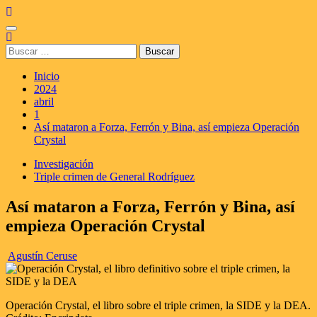
Saltar
al
Menú
contenido
principal
Buscar:
Inicio
2024
abril
1
Así mataron a Forza, Ferrón y Bina, así empieza Operación
Crystal
Investigación
Triple crimen de General Rodríguez
Así mataron a Forza, Ferrón y Bina, así
empieza Operación Crystal
Agustín Ceruse
Operación Crystal, el libro sobre el triple crimen, la SIDE y la DEA.