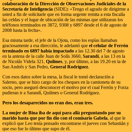
colaboración de la Dirección de Observaciones Judiciales de la
Secretaría de Inteligencia
(SIDE): «Tengo el agrado de dirigirme a
usted a fin de solicitarle que en forma urgente remita a esta fiscalía
las celdas y el lugar de ubicación de las mismas que utilizaran los
teléfonos terminados en 3872, 9308 y 6897 desde el 6 de agosto de
2008 hasta la fecha».
Esa misma tarde, el jefe de la Ojota, como los espías llamaban
graciosamente a esa dirección, le adelantó que
el celular de Ferrón
terminado en 6897 había impactado
a las 12.30 del 7 de agosto
en la antena de la calle Juan de Solís 3660,
Sarandí
, a las 13 en la
de Nicolás Videla 321,
Quilmes
, y, por último, a las 19.20 en la de
San Andrés y San Pedro,
General Rodríguez
.
Con esos datos sobre la mesa, la fiscal le tomó declaración a
Salerno, que se hizo cargo de los cheques en la camioneta de su
socio, pero aseguró desconocer el motivo por el cual Ferrón y Forza
pudieran ir a Sarandí, Quilmes o General Rodríguez.
Pero los desaparecidos no eran dos, eran tres.
La mujer de Bina iba de aquí para allá preguntando por su
marido hasta que por fin dio con el comisario Gabela
, al que le
explicó que Leo tenía pensado encontrarse el jueves con Sebastián y
que eso fue lo último que supo de él.