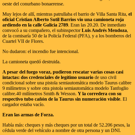
oeste del conurbano bonaerense.
Muy lejos de allí, mientras patrullaba el barrio de Villa Santa Rita,
el
oficial Cristian Alberto Sutil Barrios vio una camioneta roja
ardiendo en la calle Galicia 2789
. Eran las 20.20. De inmediato
convocó a su compañero, el subinspector
Luis Andrés Mendoza
,
de la comisaría 50 de la Policía Federal (PFA), y a los bomberos del
Cuartel VII de Flores.
No dudaron: el incendio fue intencional.
La camioneta quedó destruida.
A pesar del fuego voraz, pudieron rescatar varias cosas casi
intactas: dos credenciales de legítimo usuario
de uso civil
condicional sobre una pistola semiautomática modelo Taurus calibre
9 milímetros y sobre otra pistola semiautomática modelo Tanfoglio
calibre.40 milímetros Smith & Wesson.
Y la corredera con su
respectivo tubo cañón de la Taurus sin numeración visible
. El
cargador estaba vacío.
Eran las armas de Forza.
Había más: cheques y más cheques por un total de 52.206 pesos, la
cédula verde del vehículo a nombre de otra persona y un DNI.