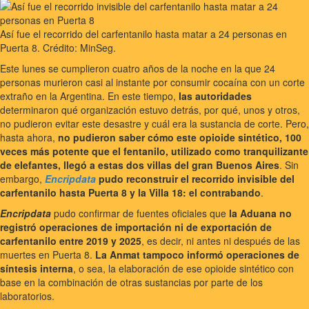
Así fue el recorrido del carfentanilo hasta matar a 24 personas en
Puerta 8. Crédito: MinSeg.
Este lunes se cumplieron cuatro años de la noche en la que 24
personas murieron casi al instante por consumir cocaína con un corte
extraño en la Argentina. En este tiempo,
las autoridades
determinaron qué organización estuvo detrás, por qué, unos y otros,
no pudieron evitar este desastre y cuál era la sustancia de corte. Pero,
hasta ahora,
no pudieron saber cómo este opioide sintético, 100
veces más potente que el fentanilo, utilizado como tranquilizante
de elefantes, llegó a estas dos villas del gran Buenos Aires
. Sin
embargo,
Encripdata
pudo reconstruir el recorrido invisible del
carfentanilo hasta Puerta 8 y la Villa 18: el contrabando
.
Encripdata
pudo confirmar de fuentes oficiales que
la Aduana no
registró operaciones de importación ni de exportación de
carfentanilo entre 2019 y 2025
, es decir, ni antes ni después de las
muertes en Puerta 8.
La Anmat tampoco informó operaciones de
síntesis interna
, o sea, la elaboración de ese opioide sintético con
base en la combinación de otras sustancias por parte de los
laboratorios.