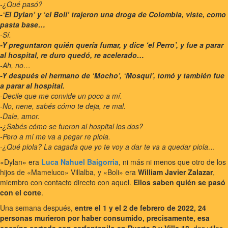
-¿Qué pasó?
-‘El Dylan’ y ‘el Boli’ trajeron una droga de Colombia, viste, como
pasta base…
-Sí.
-Y preguntaron quién quería fumar, y dice ‘el Perro’, y fue a parar
al hospital, re duro quedó, re acelerado…
-Ah, no…
-Y después el hermano de ‘Mocho’, ‘Mosqui’, tomó y también fue
a parar al hospital.
-Decile que me convide un poco a mí.
-No, nene, sabés cómo te deja, re mal.
-Dale, amor.
-¿Sabés cómo se fueron al hospital los dos?
-Pero a mí me va a pegar re piola.
-¿Qué piola? La cagada que yo te voy a dar te va a quedar piola…
«Dylan» era
Luca Nahuel Baigorria
, ni más ni menos que otro de los
hijos de «Mameluco» Villalba, y «Boli» era
William Javier Zalazar
,
miembro con contacto directo con aquel.
Ellos saben quién se pasó
con el corte
.
Una semana después,
entre el 1 y el 2 de febrero de 2022, 24
personas murieron por haber consumido, precisamente, esa