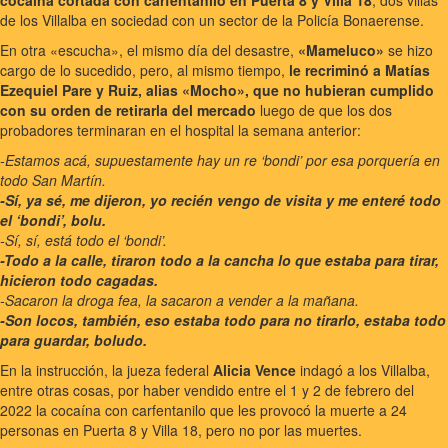
cocaína cortada con carfentanilo en Puerta 8 y Villa 18
, dos villas
de los Villalba en sociedad con un sector de la Policía Bonaerense.
En otra «escucha», el mismo día del desastre,
«Mameluco»
se hizo
cargo de lo sucedido, pero, al mismo tiempo,
le recriminó a Matías
Ezequiel Pare y Ruiz, alias «Mocho», que no hubieran cumplido
con su orden de retirarla del mercado
luego de que los dos
probadores terminaran en el hospital la semana anterior:
-Estamos acá, supuestamente hay un re ‘bondi’ por esa porquería en
todo San Martín.
-Sí, ya sé, me dijeron, yo recién vengo de visita y me enteré todo
el ‘bondi’, bolu.
-Sí, sí, está todo el ‘bondi’.
-Todo a la calle, tiraron todo a la cancha lo que estaba para tirar,
hicieron todo cagadas.
-Sacaron la droga fea, la sacaron a vender a la mañana.
-Son locos, también, eso estaba todo para no tirarlo, estaba todo
para guardar, boludo.
En la instrucción, la jueza federal
Alicia Vence
indagó a los Villalba,
entre otras cosas, por haber vendido entre el 1 y 2 de febrero del
2022 la cocaína con carfentanilo que les provocó la muerte a 24
personas en Puerta 8 y Villa 18, pero no por las muertes.