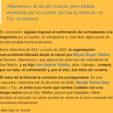
«Mameluco» la dio por muerta, pero estaba
vendiendo por su cuenta: así fue la caída de «la
Tía» en Moreno
En conclusión:
alguien ingresó el carfentanilo de contrabando a la
Argentina
por un puerto, un aeropuerto o, más fácil, algún punto de
la interminable frontera terrestre.
Entre diciembre de 2021 y enero de 2022,
la organización
narcocriminal liderada desde la cárcel por
Miguel Ángel Villalba
,
el famoso «Mameluco», que alguna vez soñó con ser intendente de
San Martín,
y su hijo
Iván Gabriel Villalba
, alias «Salvaje»,
compró,
por un lado, el carfentanilo y, por el otro, dos kilos de cocaína
.
El resto de la historia la contaron los protagonistas
. En una
«escucha» telefónica del 24 de enero de 2022,
Natalia Yanina Díaz
,
alias «Tía»,
le avisó a su novio que tuviera cuidado con una
droga nueva
que el clan Villalba, para el que trabajaba, había
lanzado al mercado en varios puntos de venta en la zona noroeste del
conurbano bonaerense:
-Acá hay un ‘bondi’.