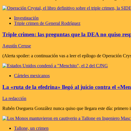
Investigación
Triple crimen de General Rodríguez
Triple crimen: las preguntas que la DEA no quiso re
Agustín Ceruse
(Alerta spoiler: a continuación vas a leer el epílogo de Operación Crys
Cárteles mexicanos
La «ruta de la efedrina» llegó al juicio contra el «M
La redacción
Rubén Oseguera González nunca quiso que llegara este día: primero int
Tallone, un crimen