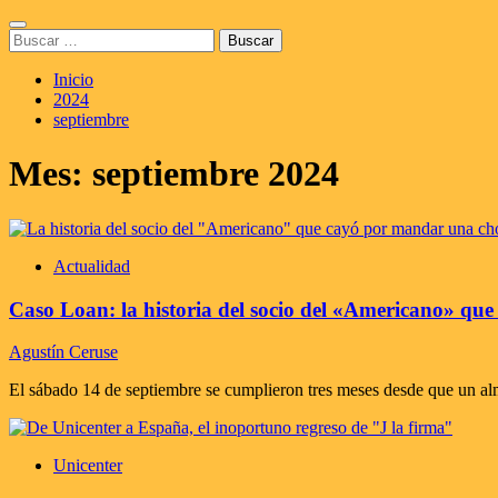
Saltar
Menú
al
Buscar:
principal
contenido
Inicio
2024
septiembre
Mes:
septiembre 2024
Actualidad
Caso Loan: la historia del socio del «Americano» q
Agustín Ceruse
El sábado 14 de septiembre se cumplieron tres meses desde que un almu
Unicenter