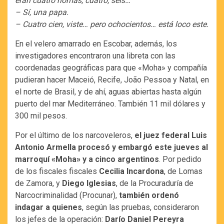
eran cuatro nomás, cuatro, seis…
– Sí, una papa.
– Cuatro cien, viste… pero ochocientos… está loco este.
En el velero amarrado en Escobar, además, los
investigadores encontraron una libreta con las
coordenadas geográficas para que «Moha» y compañía
pudieran hacer Maceió, Recife, João Pessoa y Natal, en
el norte de Brasil, y de ahí, aguas abiertas hasta algún
puerto del mar Mediterráneo. También 11 mil dólares y
300 mil pesos.
Por el último de los narcoveleros,
el juez federal Luis
Antonio Armella procesó y embargó este jueves al
marroquí «Moha» y a cinco argentinos
. Por pedido
de los fiscales fiscales
Cecilia Incardona
, de Lomas
de Zamora, y
Diego Iglesias
, de la Procuraduría de
Narcocriminalidad (Procunar),
también ordenó
indagar a quienes
, según las pruebas, consideraron
los jefes de la operación:
Darío Daniel Pereyra