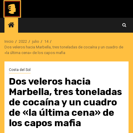
Saltar
al
contenido
Inicio
2022
julio
14
Dos veleros hacia Marbella, tres toneladas de cocaína y un cuadro de
«la última cena» de los capos mafia
Costa del Sol
Dos veleros hacia
Marbella, tres toneladas
de cocaína y un cuadro
de «la última cena» de
los capos mafia