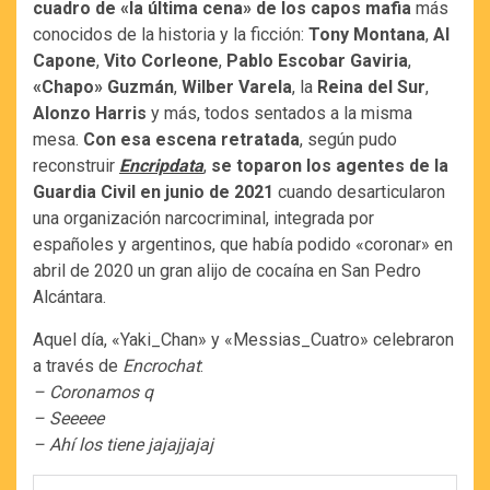
cuadro de «la última cena» de los capos mafia
más
conocidos de la historia y la ficción:
Tony Montana
,
Al
Capone
,
Vito Corleone
,
Pablo Escobar Gaviria
,
«Chapo» Guzmán
,
Wilber Varela
, la
Reina del Sur
,
Alonzo Harris
y más, todos sentados a la misma
mesa.
Con esa escena retratada
, según pudo
reconstruir
Encripdata
,
se toparon los agentes de la
Guardia Civil en junio de 2021
cuando desarticularon
una organización narcocriminal, integrada por
españoles y argentinos, que había podido «coronar» en
abril de 2020 un gran alijo de cocaína en San Pedro
Alcántara.
Aquel día, «Yaki_Chan» y «Messias_Cuatro» celebraron
a través de
Encrochat
:
– Coronamos q
– Seeeee
– Ahí los tiene jajajjajaj