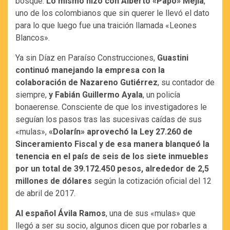
bosque.
Lo mismo hizo con Alberto «Papo» Mejía
,
uno de los colombianos que sin querer le llevó el dato
para lo que luego fue una traición llamada «Leones
Blancos».
Ya sin Díaz en Paraíso Construcciones,
Guastini
continuó manejando la empresa con la
colaboración de Nazareno Gutiérrez
, su contador de
siempre,
y Fabián Guillermo Ayala
, un policía
bonaerense. Consciente de que los investigadores le
seguían los pasos tras las sucesivas caídas de sus
«mulas»,
«Dolarín» aprovechó la Ley 27.260 de
Sinceramiento Fiscal y de esa manera blanqueó la
tenencia en el país de seis de los siete inmuebles
por un total de 39.172.450 pesos, alrededor de 2,5
millones de dólares
según la cotización oficial del 12
de abril de 2017.
Al español Ávila Ramos
, una de sus «mulas» que
llegó a ser su socio, algunos dicen que por robarles a