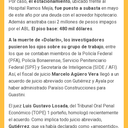
Por caso,
el estacionamiento
, ubicado frente al
Hospital Ramos Mejía,
fue puesto a subasta
en mayo
de este año por una deuda con el acreedor hipotecario.
Además arrastraba casi 2 millones de pesos impagos
por el ABL.
El piso base: 480 mil dólares
.
A la muerte de «Dolarín», los investigadores
pusieron los ojos sobre su grupo de trabajo
, entre
los que se contaban miembros de la Policía Federal
(PFA), Policía Bonaerense, Servicio Penitenciario
Federal (SPF) y Secretaría de Inteligencia (SIDE / AFI).
Así, el fiscal de juicio
Marcelo Agüero Vera
llegó a un
acuerdo de juicio abreviado con Gutiérrez y Ayala por
haber administrado Paraíso Construcciones para
Guastini.
El juez
Luis Gustavo Losada
, del Tribunal Oral Penal
Económico (TOPE) 1 porteño, homologó recientemente
el acuerdo. Como implica todo juicio abreviado,
Gutiérrez
, que ya había declarado como «arrepentido»,