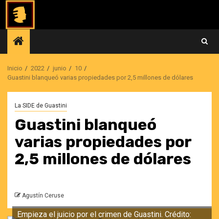
Saltar
al
contenido
Inicio
2022
junio
10
Guastini blanqueó varias propiedades por 2,5 millones de dólares
La SIDE de Guastini
Guastini blanqueó
varias propiedades por
2,5 millones de dólares
Agustín Ceruse
Empieza el juicio por el crimen de Guastini. Crédito: