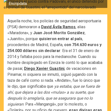
Encripdata.
Aquella noche, los policías de seguridad aeroportuaria
(PSA) demoraron a
David Ávila Ramos
, alias
«Maradona», y
Juan José Morito González
,
«Juanito», porque
quisieron entrar al país
,
procedentes de Madrid, España,
con 754.630 euros y
254.000 dólares sin declarar
. Era el 31 de enero de
2014 y faltaba poco para la medianoche. Cuando su
hombre desplegado en Ezeiza le contó lo que acababa
de pasar,
Diego Xavier Guastini
, de vacaciones en
Pinamar, ni siquiera se inmutó, siguió jugando con la
taza de café como si nada. «Andate», fue lo único que
le dijo, que significaba que
ya estaba, que se fuera de
ahí, que dejara a las dos «mulas» a su suerte, que
después lo arreglaría, que se asegurara que no lo
siguieran
. Para «Mangangá», por lo molesto, o
«Dolarín», por su oficio de cuevero,
esas divisas eran