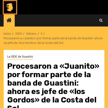
Saltar
al
contenido
Inicio
2023
febrero
5
Procesaron a «Juanito» por formar parte de la banda de Guastini: ahora
es jefe de «los Gordos» de la Costa del Sol
La SIDE de Guastini
Procesaron a «Juanito»
por formar parte de la
banda de Guastini:
ahora es jefe de «los
Gordos» de la Costa del