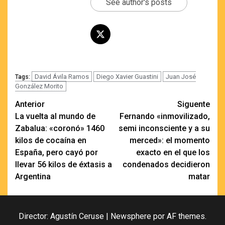
See author's posts
David Ávila Ramos
Diego Xavier Guastini
Juan José
Tags:
González Morito
Navegación
Anterior
Siguente
La vuelta al mundo de
Fernando «inmovilizado,
de
Zabalua: «coronó» 1460
semi inconsciente y a su
entradas
kilos de cocaína en
merced»: el momento
España, pero cayó por
exacto en el que los
llevar 56 kilos de éxtasis a
condenados decidieron
Argentina
matar
Director: Agustín Ceruse
|
Newsphere
por AF themes.