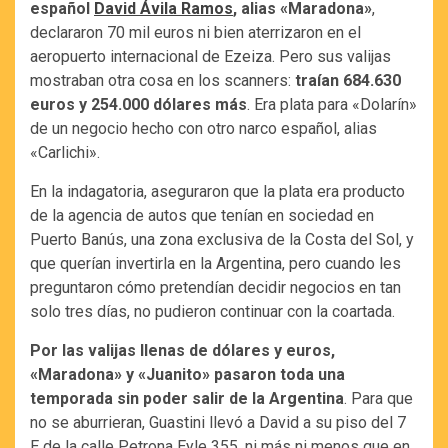
español
David Ávila Ramos
, alias «Maradona»
,
declararon 70 mil euros ni bien aterrizaron en el
aeropuerto internacional de Ezeiza. Pero sus valijas
mostraban otra cosa en los scanners:
traían 684.630
euros y 254.000 dólares más
. Era plata para «Dolarín»
de un negocio hecho con otro narco español, alias
«Carlichi».
En la indagatoria, aseguraron que la plata era producto
de la agencia de autos que tenían en sociedad en
Puerto Banús, una zona exclusiva de la Costa del Sol, y
que querían invertirla en la Argentina, pero cuando les
preguntaron cómo pretendían decidir negocios en tan
solo tres días, no pudieron continuar con la coartada.
Por las valijas llenas de dólares y euros,
«Maradona» y «Juanito» pasaron toda una
temporada sin poder salir de la Argentina
. Para que
no se aburrieran, Guastini llevó a David a su piso del 7
E de la calle Petrona Eyle 355, ni más ni menos que en