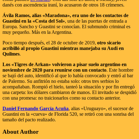
danés con ascendencia iraní, lo acusaron de otros 18 crímenes.
Ávila Ramos, alias «Maradona», era uno de los contactos de
Guastini en la «Costa del Sol»
, una de las puertas de entrada a
Europa. Sancho y Guastini se conocían. El submundo criminal es
muy pequeño. Más en la Argentina.
Poco tiempo después, el 28 de octubre de 2019,
otro sicario
acribilló al propio Guastini mientras manejaba su Audi en
Quilmes
.
Los «Tigres de Arkan» volvieron a pisar suelo argentino en
noviembre de 2020 para reunirse con un contacto
. Este hombre
se bajó del auto, identificó al que lo había convocado y entró al bar
de Palermo. Su anfitrión no estaba solo: otros tres serbios lo
acompañaban. Rompió el hielo, tanteó la situación y por fin entregó
una carpeta: los dólares cambiaron de manos. El invitado se despidió
con una promesa: no traicionarlos como su contacto anterior.
Daniel Fernando García Acuña
, alias «Uruguayo», el sucesor de
Guastini en la «cueva» de Florida 520, se retiró con una sonrisa del
tamaño del pacto realizado.
About Author