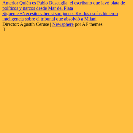
Navegación
Anterior
Quién es Pablo Buscaglia, el escribano que lavó plata de
políticos y narcos desde Mar del Plata
de
Siguente
«Necesito saber si son jueces K»: los espías hicieron
entradas
inteligencia sobre el tribunal que absolvió a Milani
Director: Agustín Ceruse
|
Newsphere
por AF themes.