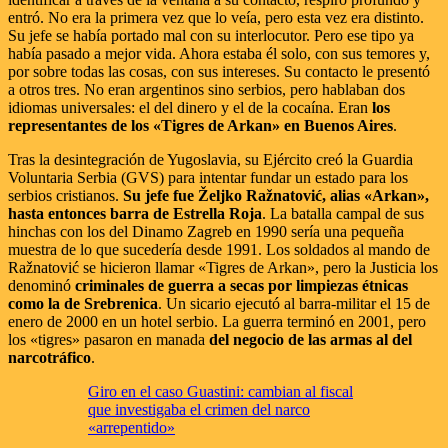
entró. No era la primera vez que lo veía, pero esta vez era distinto.
Su jefe se había portado mal con su interlocutor. Pero ese tipo ya
había pasado a mejor vida. Ahora estaba él solo, con sus temores y,
por sobre todas las cosas, con sus intereses. Su contacto le presentó
a otros tres. No eran argentinos sino serbios, pero hablaban dos
idiomas universales: el del dinero y el de la cocaína. Eran
los
representantes de los «Tigres de Arkan» en Buenos Aires
.
Tras la desintegración de Yugoslavia, su Ejército creó la Guardia
Voluntaria Serbia (GVS) para intentar fundar un estado para los
serbios cristianos.
Su jefe fue Željko Ražnatović, alias «Arkan»,
hasta entonces barra de Estrella Roja
. La batalla campal de sus
hinchas con los del Dinamo Zagreb en 1990 sería una pequeña
muestra de lo que sucedería desde 1991. Los soldados al mando de
Ražnatović se hicieron llamar «Tigres de Arkan», pero la Justicia los
denominó
criminales de guerra a secas por limpiezas étnicas
como la de Srebrenica
. Un sicario ejecutó al barra-militar el 15 de
enero de 2000 en un hotel serbio. La guerra terminó en 2001, pero
los «tigres» pasaron en manada
del negocio de las armas al del
narcotráfico
.
Giro en el caso Guastini: cambian al fiscal
que investigaba el crimen del narco
«arrepentido»