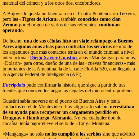
material del crimen y a los otros dos, encubridores.
A Bojovic le queda un buen rato en el Centro Penitenciario Teixeiro,
pero
los «Tigres de Arkan»
, también
conocidos como clan
Zemun
por el origen de varios de sus referentes,
continúan
operando
.
De hecho,
una de sus células hizo un viaje relámpago a Buenos
Aires algunos años atrás para contratar los servicios
de uno de
los argentinos que más contactos tenía en el mundo criminal a nivel
internacional:
Diego Xavier Guastini
, alias «Manganga» para unos,
«Dolarín» para otros, dueño de una de las «cuevas financieras» más
importantes de la Argentina, la de la calle Florida 520, con llegada a
la Agencia Federal de Inteligencia (AFI).
Encripdata
pudo confirmar la historia que sigue a partir de tres
fuentes que conocen los negocios ilegales del microcentro porteño.
Guastini sabía moverse en el puerto de Buenos Aires y tenía
contactos en el de Montevideo. Los «tigres» lo sabían:
necesitaban
de su ayuda para recuperar un cargamento perdido en
Uruguay y Hamburgo, Alemania
. No era cualquier tipo de
cocaína: tenía bajorrelieve el sello de «Tony» Montana.
«Manganga» no solo
no les cumplió a los serbios
sino que advirtió