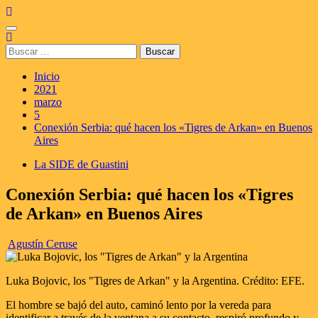
Saltar
al
Menú
contenido
principal
Buscar:
Inicio
2021
marzo
5
Conexión Serbia: qué hacen los «Tigres de Arkan» en Buenos
Aires
La SIDE de Guastini
Conexión Serbia: qué hacen los «Tigres
de Arkan» en Buenos Aires
Agustín Ceruse
Luka Bojovic, los "Tigres de Arkan" y la Argentina. Crédito: EFE.
El hombre se bajó del auto, caminó lento por la vereda para
identificar a través de la ventana a su contacto, respiró profundo y