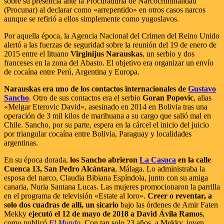
sobre su presencia ante la Procuraduría de Narcocriminalidad
(Procunar) al declarar como «arrepentido» en otros casos narcos
aunque se refirió a ellos simplemente como yugoslavos.
Por aquella época, la Agencia Nacional del Crimen del Reino Unido
alertó a las fuerzas de seguridad sobre la reunión del 19 de enero de
2015 entre el lituano
Virginijus Narauskas
, un serbio y dos
franceses en la zona del Abasto. El objetivo era organizar un envío
de cocaína entre Perú, Argentina y Europa.
Narauskas era uno de los contactos internacionales de
Gustavo
Sancho
. Otro de sus contactos era el serbio
Goran Popovic
, alias
«Melgar Eterovic David», asesinado en 2014 en Bolivia tras una
operación de 3 mil kilos de marihuana a su cargo que salió mal en
Chile. Sancho, por su parte, espera en la cárcel el inicio del juicio
por triangular cocaína entre Bolivia, Paraguay y localidades
argentinas.
En su época dorada,
los Sancho abrieron
La Casuca
en la calle
Cuenca 13, San Pedro Alcántara
, Málaga. Lo administraba la
esposa del narco, Claudia Bibiana Espíndola, junto con su amiga
canaria, Nuria Santana Lucas. Las mujeres promocionaron la parrilla
en el programa de televisión «Estate al loro».
Creer o reventar, a
solo dos cuadras de allí, un sicario
bajo las órdenes de Amir Faten
Mekky
ejecutó el 12 de mayo de 2018 a David Ávila Ramos
,
como publicó
El Mundo
. Con tan solo 23 años, a Mekky, joven