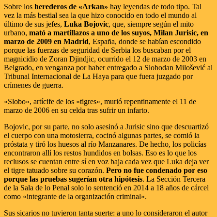
Sobre los
herederos de «Arkan»
hay leyendas de todo tipo. Tal
vez la más bestial sea la que hizo conocido en todo el mundo al
último de sus jefes,
Luka Bojovic
, que, siempre según el mito
urbano,
mató a martillazos a uno de los suyos, Milan Jurisic, en
marzo de 2009 en Madrid
, España, donde se habían escondido
porque las fuerzas de seguridad de Serbia los buscaban por el
magnicidio de Zoran Djindjic, ocurrido el 12 de marzo de 2003 en
Belgrado, en venganza por haber entregado a Slobodan Milošević al
Tribunal Internacional de La Haya para que fuera juzgado por
crímenes de guerra.
«Slobo», artícife de los «tigres», murió repentinamente el 11 de
marzo de 2006 en su celda tras sufrir un infarto.
Bojovic, por su parte, no solo asesinó a Jurisic sino que descuartizó
el cuerpo con una motosierra, cocinó algunas partes, se comió la
próstata y tiró los huesos al río Manzanares. De hecho, los policías
encontraron allí los restos hundidos en bolsas. Eso es lo que los
reclusos se cuentan entre sí en voz baja cada vez que Luka deja ver
el tigre tatuado sobre su corazón.
Pero no fue condenado por eso
porque las pruebas sugerían otra hipótesis
. La Sección Tercera
de la Sala de lo Penal solo lo sentenció en 2014 a 18 años de cárcel
como «integrante de la organización criminal».
Sus sicarios no tuvieron tanta suerte: a uno lo consideraron el autor