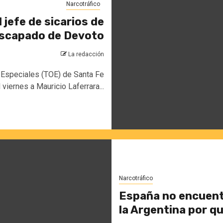
Narcotráfico
 jefe de sicarios de
escapado de Devoto
La redacción
s Especiales (TOE) de Santa Fe
 viernes a Mauricio Laferrara...
Narcotráfico
España no encuentr
la Argentina por q