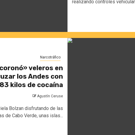
realizando controles vehicular
Narcotráfico
«coronó» veleros en
ruzar los Andes con
83 kilos de cocaína
Agustín Ceruse
iela Bolzan disfrutando de las
as de Cabo Verde, unas islas...