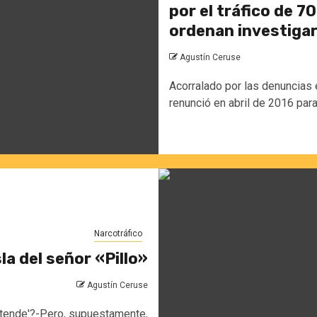
por el tráfico de 7
ordenan investigar 
Agustín Ceruse
Acorralado por las denuncias e
renunció en abril de 2016 para.
Narcotráfico
la del señor «Pillo»
Agustín Ceruse
entende'?-Pero, supuestamente,