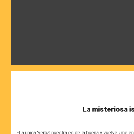
La misteriosa is
-La única 'yerba' nuestra es de la buena y vuelve ¿me 