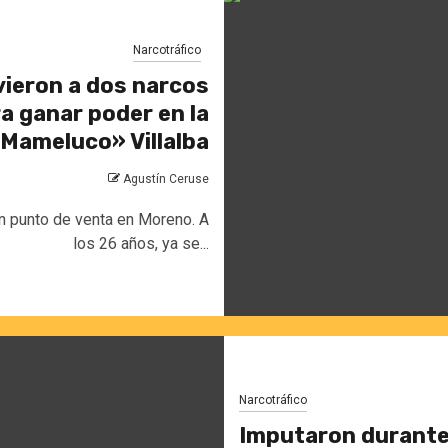
Narcotráfico
uvieron a dos narcos
a ganar poder en la
Mameluco» Villalba
Agustín Ceruse
 un punto de venta en Moreno. A
los 26 años, ya se...
Narcotráfico
Imputaron durante