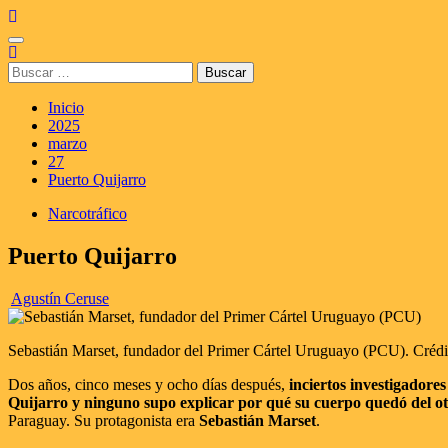
Saltar
al
Menú
contenido
principal
Buscar:
Inicio
2025
marzo
27
Puerto Quijarro
Narcotráfico
Puerto Quijarro
Agustín Ceruse
Sebastián Marset, fundador del Primer Cártel Uruguayo (PCU). Crédi
Dos años, cinco meses y ocho días después,
inciertos investigadore
Quijarro y ninguno supo explicar por qué su cuerpo quedó del otro
Paraguay. Su protagonista era
Sebastián Marset
.