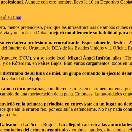
 profesional
. Aunque con otro nombre, llevó la 10 en Deportivo Capiatá
aró su final
ero, menos pretencioso, pero que las infraestructuras de ambos clubes
Bolivia y una más en Dubai,
mejoró notablemente su habilidad para es
r su verdadera profesión: narcotraficante
.
Especialmente
, desde el 
 del Interior de Uruguay, la DEA de los Estados Unidos y la Oficina E
l Uruguayo (PCU),
y a
su socio local,
Miguel Ángel Insfrán
, alias «Tío
a, y de Róterdam, en Países Bajos. Eran varios cargamentos, todos en u
ci disfrutaba de su luna de miel, un grupo comando lo ejecutó dela
la velocidad del golpe-.
o año a cinco personas
, con diferentes roles en el crimen por encargo.
cambio de una morigeración de la pena. Entonces, las autoridades empeza
convirtió en la primera periodista en entrevistar en un lugar no d
ece que ahí le erraron feo, por eso salí a defenderme. No hay nada cont
para rato.
 Galeano
en La Picota, Bogotá.
Un allegado acercó a las autoridades
re contactos del crimen organizado
-nombres, apodos, direcciones, te