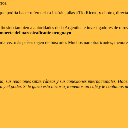
rros.
 que podría hacer referencia a Insfrán, alias «Tío Rico»,
y
el otro, direc
dio sino también a autoridades de la Argentina e investigadores de otros
 muerte del narcotraficante uruguayo
.
ada vez más países dejen de buscarlo. Muchos narcotraficantes, menores
, sus relaciones subterráneas y sus conexiones internacionales. Hacemo
imen y el poder. Si te gustó esta historia, tomemos un café y te contamos 