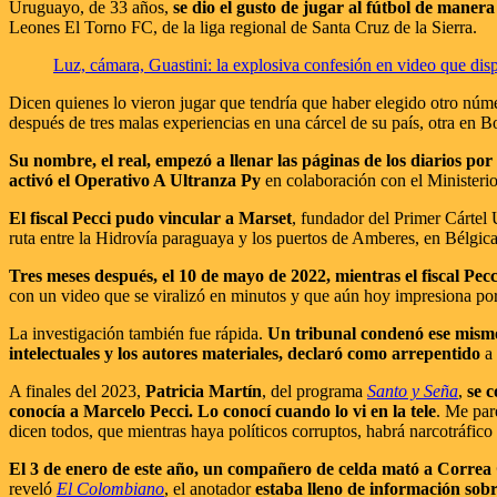
Uruguayo, de 33 años,
se dio el gusto de jugar al fútbol de manera
Leones El Torno FC, de la liga regional de Santa Cruz de la Sierra.
Luz, cámara, Guastini: la explosiva confesión en video que disp
Dicen quienes lo vieron jugar que tendría que haber elegido otro núm
después de tres malas experiencias en una cárcel de su país, otra en 
Su nombre, el real, empezó a llenar las páginas de los diarios po
activó el Operativo A Ultranza Py
en colaboración con el Ministerio
El fiscal Pecci pudo vincular a Marset
, fundador del Primer Cárte
ruta entre la Hidrovía paraguaya y los puertos de Amberes, en Bélgic
Tres meses después, el 10 de mayo de 2022, mientras el fiscal Pec
con un video que se viralizó en minutos y que aún hoy impresiona por 
La investigación también fue rápida.
Un tribunal condenó ese mism
intelectuales y los autores materiales, declaró como arrepentido
a 
A finales del 2023,
Patricia Martín
, del programa
Santo y Seña
,
se 
conocía a Marcelo Pecci. Lo conocí cuando lo vi en la tele
. Me par
dicen todos, que mientras haya políticos corruptos, habrá narcotráfico 
El 3 de enero de este año, un compañero de celda mató a Correa
reveló
El Colombiano
, el anotador
estaba lleno de información sob