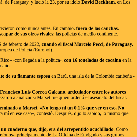
, de Paraguay, y lució la 23, por su ídolo
David Beckham
, en Los
 crecieron como nunca antes. En cambio,
fuera de las canchas
,
capar de sus otros rivales
: las policías de medio continente.
22 de febrero de 2022,
cuando el fiscal Marcelo Pecci, de Paraguay,
uropea de Policía (Europol).
 Rico» -con llegada a la política-,
con 16 toneladas de cocaína
en la
n año.
nte de su flamante esposa
en Barú, una isla de la Colombia caribeña -
Francisco Luis Correa Galeano, articulador entre los autores
ron a analizar si Marset fue quien ordenó el asesinato del fiscal.
eterminado a Marset. «No tengo ni un 0,1% que ver en eso. No
ra mí en ese caso», contestó. Después, dijo lo sabido, lo mismo que
 un cuaderno que, dijo, era del arrepentido acuchillado
. Como
léfonos-, principalmente de La Oficina de Envigado y sus grupos