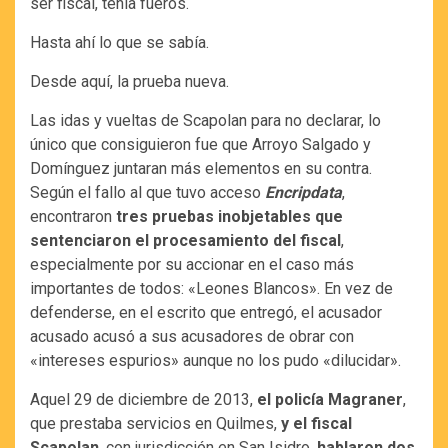
ser fiscal, tenía fueros.
Hasta ahí lo que se sabía.
Desde aquí, la prueba nueva.
Las idas y vueltas de Scapolan para no declarar, lo
único que consiguieron fue que Arroyo Salgado y
Domínguez juntaran más elementos en su contra.
Según el fallo al que tuvo acceso
Encripdata
,
encontraron
tres pruebas inobjetables que
sentenciaron el procesamiento del fiscal
,
especialmente por su accionar en el caso más
importantes de todos: «Leones Blancos». En vez de
defenderse, en el escrito que entregó, el acusador
acusado acusó a sus acusadores de obrar con
«intereses espurios» aunque no los pudo «dilucidar».
Aquel 29 de diciembre de 2013,
el policía Magraner
,
que prestaba servicios en Quilmes,
y el fiscal
Scapolan
, con jurisdicción en San Isidro,
hablaron dos