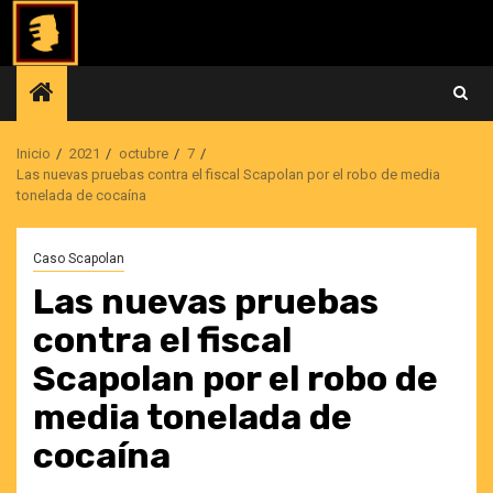
Saltar
al
contenido
Inicio
2021
octubre
7
Las nuevas pruebas contra el fiscal Scapolan por el robo de media
tonelada de cocaína
Caso Scapolan
Las nuevas pruebas
contra el fiscal
Scapolan por el robo de
media tonelada de
cocaína