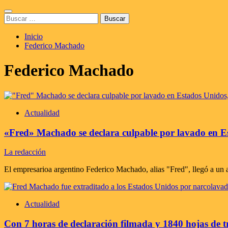
Saltar
Menú
al
Buscar:
principal
contenido
Inicio
Federico Machado
Federico Machado
Actualidad
«Fred» Machado se declara culpable por lavado en Est
La redacción
El empresarioa argentino Federico Machado, alias "Fred", llegó a un a
Actualidad
Con 7 horas de declaración filmada y 1840 hojas de 