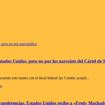
ados Unidos, pero no por los narcojets del Cártel de 
cuerdo este martes con el fiscal federal Jay Combs: aceptó...
transferencias, Estados Unidos recibe a «Fred» Machad