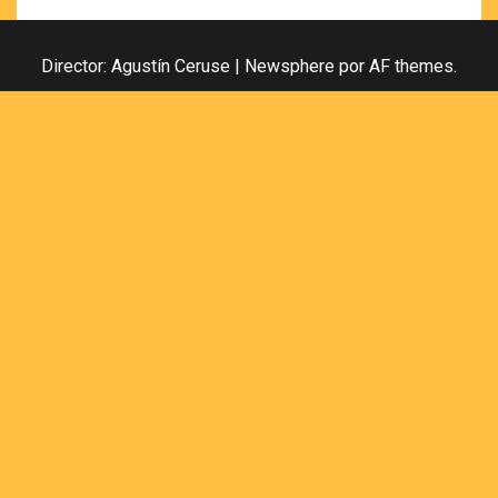
Director: Agustín Ceruse
|
Newsphere
por AF themes.