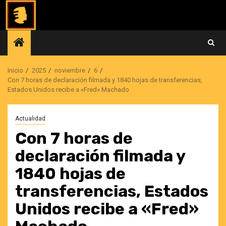
Saltar
al
contenido
Inicio
2025
noviembre
6
Con 7 horas de declaración filmada y 1840 hojas de transferencias,
Estados Unidos recibe a «Fred» Machado
Actualidad
Con 7 horas de
declaración filmada y
1840 hojas de
transferencias, Estados
Unidos recibe a «Fred»