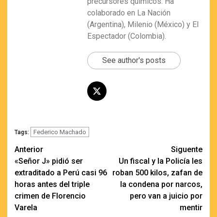
precursores químicos. Ha
colaborado en La Nación
(Argentina), Milenio (México) y El
Espectador (Colombia).
See author's posts
Federico Machado
Tags:
Navegación
Anterior
Siguente
«Señor J» pidió ser
Un fiscal y la Policía les
de
extraditado a Perú casi 96
roban 500 kilos, zafan de
entradas
horas antes del triple
la condena por narcos,
crimen de Florencio
pero van a juicio por
Varela
mentir