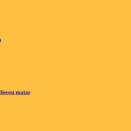
a
idieron matar