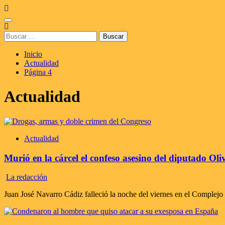
Saltar
al
Menú
contenido
principal
Buscar:
Inicio
Actualidad
Página 4
Actualidad
Actualidad
Murió en la cárcel el confeso asesino del diputado Oli
La redacción
Juan José Navarro Cádiz falleció la noche del viernes en el Complejo 