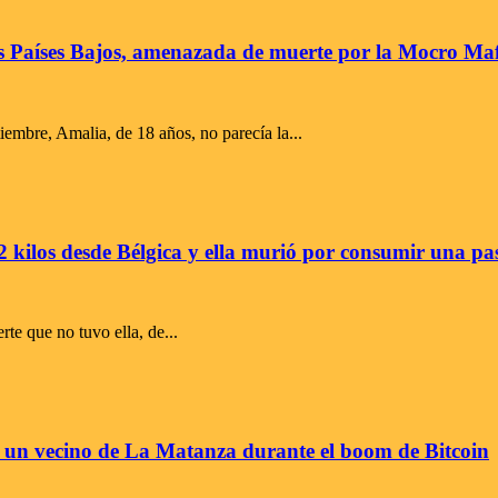
s Países Bajos, amenazada de muerte por la Mocro Maf
iembre, Amalia, de 18 años, no parecía la...
 2 kilos desde Bélgica y ella murió por consumir una pas
rte que no tuvo ella, de...
a un vecino de La Matanza durante el boom de Bitcoin