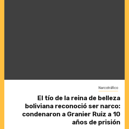
Narcotráfico
El tío de la reina de belleza
boliviana reconoció ser narco:
condenaron a Granier Ruiz a 10
años de prisión