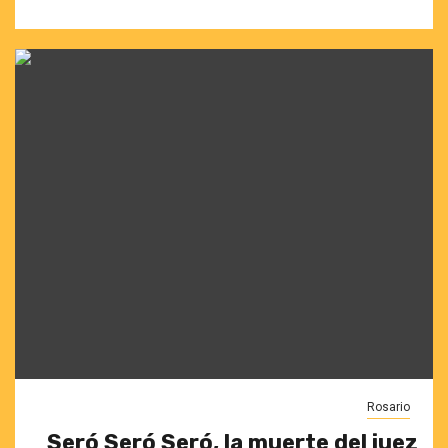
Rosario
Seró Seró Seró, la muerte del juez