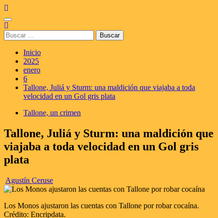
Saltar
al
Menú
contenido
principal
Buscar:
Inicio
2025
enero
6
Tallone, Juliá y Sturm: una maldición que viajaba a toda
velocidad en un Gol gris plata
Tallone, un crimen
Tallone, Juliá y Sturm: una maldición que
viajaba a toda velocidad en un Gol gris
plata
Agustín Ceruse
Los Monos ajustaron las cuentas con Tallone por robar cocaína.
Crédito: Encripdata.