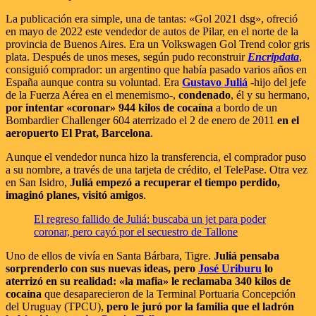
La publicación era simple, una de tantas: «Gol 2021 dsg», ofreció
en mayo de 2022 este vendedor de autos de Pilar, en el norte de la
provincia de Buenos Aires. Era un Volkswagen Gol Trend color gris
plata. Después de unos meses, según pudo reconstruir
Encripdata
,
consiguió comprador: un argentino que había pasado varios años en
España aunque contra su voluntad. Era
Gustavo Juliá
-hijo del jefe
de la Fuerza Aérea en el menemismo-,
condenado
, él y su hermano,
por intentar «coronar» 944 kilos de cocaína
a bordo de un
Bombardier Challenger 604 aterrizado el 2 de enero de 2011
en el
aeropuerto El Prat, Barcelona
.
Aunque el vendedor nunca hizo la transferencia, el comprador puso
a su nombre, a través de una tarjeta de crédito, el TelePase. Otra vez
en San Isidro,
Juliá empezó a recuperar el tiempo perdido,
imaginó planes, visitó amigos
.
El regreso fallido de Juliá: buscaba un jet para poder
coronar, pero cayó por el secuestro de Tallone
Uno de ellos de vivía en Santa Bárbara, Tigre.
Juliá pensaba
sorprenderlo con sus nuevas ideas, pero
José Uriburu
lo
aterrizó en su realidad: «la mafia» le reclamaba 340 kilos de
cocaína
que desaparecieron de la Terminal Portuaria Concepción
del Uruguay (TPCU),
pero le juró por la familia que el ladrón