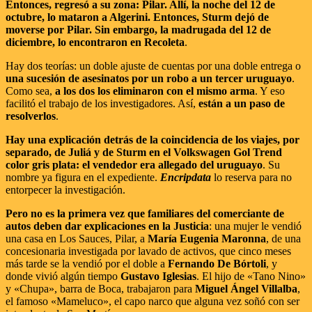
Entonces, regresó a su zona: Pilar. Allí, la noche del 12 de
octubre, lo mataron a Algerini. Entonces, Sturm dejó de
moverse por Pilar. Sin embargo, la madrugada del 12 de
diciembre, lo encontraron en Recoleta
.
Hay dos teorías: un doble ajuste de cuentas por una doble entrega o
una sucesión de asesinatos por un robo a un tercer uruguayo
.
Como sea,
a los dos los eliminaron con el mismo arma
. Y eso
facilitó el trabajo de los investigadores. Así,
están a un paso de
resolverlos
.
Hay una explicación detrás de la coincidencia de los viajes, por
separado, de Juliá y de Sturm en el Volkswagen Gol Trend
color gris plata: el vendedor era allegado del uruguayo
. Su
nombre ya figura en el expediente.
Encripdata
lo reserva para no
entorpecer la investigación.
Pero no es la primera vez que familiares del comerciante de
autos deben dar explicaciones en la Justicia
: una mujer le vendió
una casa en Los Sauces, Pilar, a
María Eugenia Maronna
, de una
concesionaria investigada por lavado de activos, que cinco meses
más tarde se la vendió por el doble a
Fernando De Bórtoli
, y
donde vivió algún tiempo
Gustavo Iglesias
. El hijo de «Tano Nino»
y «Chupa», barra de Boca, trabajaron para
Miguel Ángel Villalba
,
el famoso «Mameluco», el capo narco que alguna vez soñó con ser