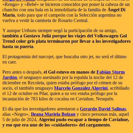
«Rengo» y «Bebé» se hicieron conocidos por poner la cabeza de un
chancho con una bala en la inmobiliaria de la familia de
Ángel Di
María
, todo para que el campeón con la Selección argentina no
vuelva a vestir la camiseta de Rosario Central.
Y aunque Uriburu siempre negó la participación de su amigo,
también a Gustavo Juliá porque los viajes del Volkswagen Gol
Trend color gris plata terminaron por llevar a los investigadores
hasta su puerta
.
El protagonista del narcojet, que buscaba otro jet, no será el último
en caer.
Pero antes o después,
el Gol estuvo en manos de
Fabián Sturm
Jardón
, el uruguayo asesinado por la espalda la noche del 12 de
diciembre en Recoleta, quien estaba prófugo por el crimen de su
socio, el también uruguayo
Marcelo González Algerini
, acribillado
el 12 de octubre en Pilar, quien a su vez estaba prófugo por la
incautación de 783 kilos de cocaína en Caviahue, Neuquén.
El día que los investigadores arrestaron a
Gerardo David Salinas
,
alias «Negro»,
Ileana Mariela Bolzan
y cinco personas más, aquel
5 de julio de 2024,
Algerini pudo escapar a tiempo de Caviahue,
y eso que era uno de los «cuidadores» del cargamento
.