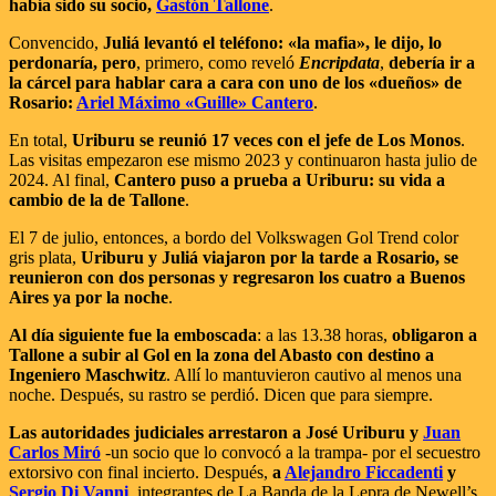
había sido su socio,
Gastón Tallone
.
Convencido,
Juliá levantó el teléfono: «la mafia», le dijo, lo
perdonaría, pero
, primero, como reveló
Encripdata
,
debería ir a
la cárcel para hablar cara a cara con uno de los «dueños» de
Rosario:
Ariel Máximo «Guille» Cantero
.
En total,
Uriburu se reunió 17 veces con el jefe de Los Monos
.
Las visitas empezaron ese mismo 2023 y continuaron hasta julio de
2024. Al final,
Cantero puso a prueba a Uriburu: su vida a
cambio de la de Tallone
.
El 7 de julio, entonces, a bordo del Volkswagen Gol Trend color
gris plata,
Uriburu y Juliá viajaron por la tarde a Rosario, se
reunieron con dos personas y regresaron los cuatro a Buenos
Aires ya por la noche
.
Al día siguiente fue la emboscada
: a las 13.38 horas,
obligaron a
Tallone a subir al Gol en la zona del Abasto con destino a
Ingeniero Maschwitz
. Allí lo mantuvieron cautivo al menos una
noche. Después, su rastro se perdió. Dicen que para siempre.
Las autoridades judiciales arrestaron a José Uriburu y
Juan
Carlos Miró
-un socio que lo convocó a la trampa- por el secuestro
extorsivo con final incierto. Después,
a
Alejandro Ficcadenti
y
Sergio Di Vanni
, integrantes de La Banda de la Lepra de Newell’s.