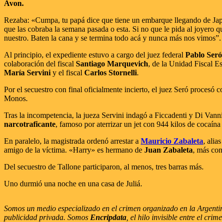
Avon.
Rezaba: «Cumpa, tu papá dice que tiene un embarque llegando de Japón
que las cobraba la semana pasada o esta. Si no que le pida al joyero q
nuestro. Baten la cana y se termina todo acá y nunca más nos vimos”.
Al principio, el expediente estuvo a cargo del juez federal
Pablo Seró
colaboración del fiscal
Santiago Marquevich
, de la Unidad Fiscal E
María Servini
y el fiscal
Carlos Stornelli
.
Por el secuestro con final oficialmente incierto, el juez Seró procesó 
Monos.
Tras la incompetencia, la jueza Servini indagó a Ficcadenti y Di Vann
narcotraficante
, famoso por aterrizar un jet con 944 kilos de cocaí
En paralelo, la magistrada ordenó arrestar a
Mauricio Zabaleta
, alia
amigo de la víctima. «Harry» es hermano de
Juan Zabaleta
, más co
Del secuestro de Tallone participaron, al menos, tres barras más.
Uno durmió una noche en una casa de Juliá.
Somos un medio especializado en el crimen organizado en la Argentina
publicidad privada. Somos
Encripdata
, el hilo invisible entre el cr