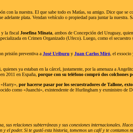
 con la nuestra. El que sabe todo es Matías, su amigo. Dice que se co
ue adelante plata. Vendan vehículo o propiedad para juntar la nuestra. 
y la fiscal
Josefina Minata
, ambos de Concepción del Uruguay, quienes
specializada en Crimen Organizado (Ufeco). Luego, como el secuestro s
con prisión preventiva a
José Uriburu
y
Juan Carlos Miró
, el exsocio
i, quienes ya estaban en la cárcel, justamente, por la amenaza a Angelit
na en 2011 en España,
porque con su teléfono compró dos colchones 
s «Harry»,
por hacerse pasar por los secuestradores de Tallone, extor
nocido como «Juanchi», exintendente de Hurlingham y exministro de De
, sus relaciones subterráneas y sus conexiones internacionales. Hacemo
imen y el poder. Si te gustó esta historia, tomemos un café y te contamos 