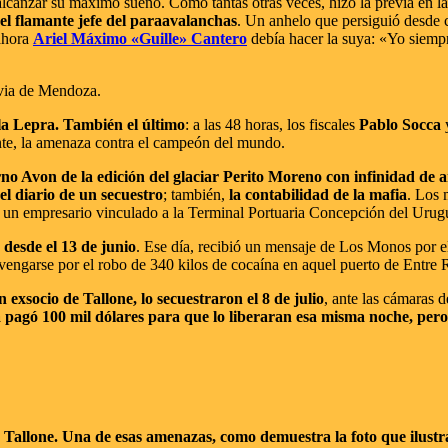
 alcanzar su máximo sueño. Como tantas otras veces, hizo la previa en 
 el flamante jefe del paraavalanchas
. Un anhelo que persiguió desde 
 ahora
Ariel Máximo «Guille» Cantero
debía hacer la suya: «Yo siempr
avia de Mendoza.
 la Lepra. También el último
: a las 48 horas, los fiscales
Pablo Socca
nte, la amenaza contra el campeón del mundo.
rno Avon de la edición del glaciar Perito Moreno con infinidad de 
 el diario de un secuestro
; también,
la contabilidad de la mafia
. Los 
, un empresario vinculado a la Terminal Portuaria Concepción del Ur
 desde el 13 de junio
. Ese día, recibió un mensaje de Los Monos por el
r, vengarse por el robo de 340 kilos de cocaína en aquel puerto de Entre 
exsocio de Tallone, lo secuestraron el 8 de julio
, ante las cámaras 
 pagó 100 mil dólares para que lo liberaran esa misma noche, pero 
e Tallone. Una de esas amenazas, como demuestra la foto que ilustra