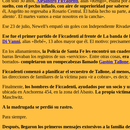
Con solo 30 años,
Alejandro Ficcadenti
, alias «Rengo», estaba por
suelto, con el pecho inflado, con aire de superioridad por saberse
él, Angelito no regresaba a Rosario Central. Él había hecho su parte,
aliento’. El martes vamos a estar nosotros en la cancha».
Ese 23 de julio, Newell’s empató sin goles con Independiente Rivad
Ese fue el primer partido de Ficcadenti al frente de La banda de
Di Vanni
, alias «Bebé», 13 años mayor que él. El motivo: precisame
En los allanamientos,
la Policía de Santa Fe les encontró un cuade
barras llevaban los registros de sus «servicios». Entre otras cosas,
era
borrados-
completaron un rompecabezas llamado
Gastón Tallone
Ficcadenti comenzó a planificar el secuestro de Tallone, al menos,
las direcciones de familiares de la víctima para «ir a cobrar», es deci
Finalmente,
los hombres de Ficcadenti, ayudados por un socio y un 
ubicada en Anchorena 454, en la zona del Abasto.
La propia víctima
Maschwitz.
A la madrugada se perdió su rastro.
Para siempre.
Después, llegaron los primeros mensajes extorsivos a la familia d