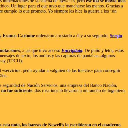
las inmediaciones de la cancha de Newell’s, pero
ese día se movía más
chico. Un lugar para el que tuvo que mancharse las manos. Gracias a
e cumplo lo que prometo. Yo siempre les hice la guerra a los ‘sin
y
Franco Carbone
ordenaron arrestarlo a él y a su segundo,
Sergio
anotaciones
, a las que tuvo acceso
Encripdata
. De puño y letra, estos
mensajes de texto, los audios y las capturas de pantallas -algunos
uguay (TPCU).
 «servicio»: pedir ayudar a «alguien de las fuerzas» para conseguir
Ríos.
de seguridad de Nación Servicios, una empresa del Banco Nación,
no fue suficiente
: dos rosarinos lo llevaron a un rancho de Ingeniero
 esta nota, los barras de Newell’s la escribieron en el cuaderno