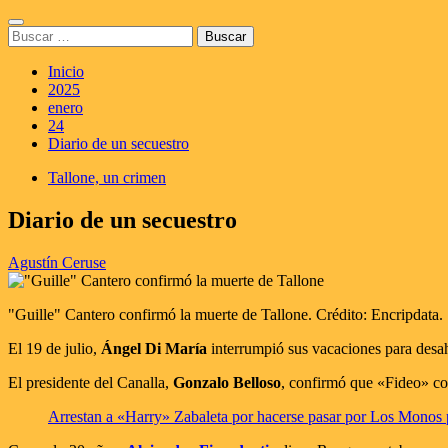
Saltar
Menú
al
Buscar:
principal
contenido
Inicio
2025
enero
24
Diario de un secuestro
Tallone, un crimen
Diario de un secuestro
Agustín Ceruse
"Guille" Cantero confirmó la muerte de Tallone. Crédito: Encripdata.
El 19 de julio,
Ángel Di María
interrumpió sus vacaciones para desah
El presidente del Canalla,
Gonzalo Belloso
, confirmó que «Fideo» con
Arrestan a «Harry» Zabaleta por hacerse pasar por Los Monos pa