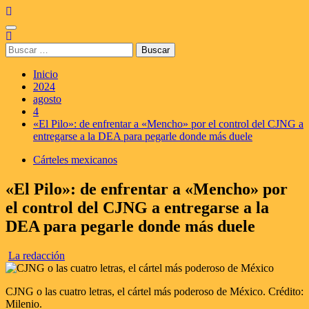
Saltar
al
Menú
contenido
principal
Buscar:
Inicio
2024
agosto
4
«El Pilo»: de enfrentar a «Mencho» por el control del CJNG a
entregarse a la DEA para pegarle donde más duele
Cárteles mexicanos
«El Pilo»: de enfrentar a «Mencho» por
el control del CJNG a entregarse a la
DEA para pegarle donde más duele
La redacción
CJNG o las cuatro letras, el cártel más poderoso de México. Crédito:
Milenio.