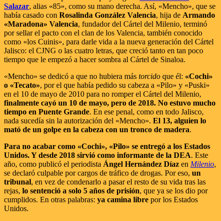
Salazar
, alias «85», como su mano derecha. Así, «Mencho», que se
había casado con
Rosalinda González Valencia
, hija de
Armando
«Maradona» Valencia
, fundador del Cártel del Milenio, terminó
por sellar el pacto con el clan de los Valencia, también conocido
como «los Cuinis», para darle vida a la nueva generación del Cártel
Jalisco: el CJNG o las cuatro letras, que creció tanto en tan poco
tiempo que le empezó a hacer sombra al Cártel de Sinaloa.
«Mencho» se dedicó a que no hubiera más
torcido
que él:
«Cochi»
o «Tecato»
, por el que había pedido su cabeza a «Pilo» y «Puski»
en el 10 de mayo de 2010 para no romper el Cártel del Milenio,
finalmente cayó un 10 de mayo, pero de 2018. No estuvo mucho
tiempo en Puente Grande
. En ese penal, como en todo Jalisco,
nada sucedía sin la autorización del «Mencho».
El 13, alguien lo
mató de un golpe en la cabeza con un tronco de madera
.
Para no acabar como «Cochi», «Pilo» se entregó a los Estados
Unidos. Y desde 2018 sirvió como informante de la DEA
. Este
año, como publicó el periodista
Ángel Hernández Díaz
en
Milenio
,
se declaró culpable por cargos de tráfico de drogas. Por eso,
un
tribunal
, en vez de condenarlo a pasar el resto de su vida tras las
rejas,
lo sentenció a solo 5 años de prisión
, que ya se los dio por
cumplidos. En otras palabras:
ya camina libre
por los Estados
Unidos.