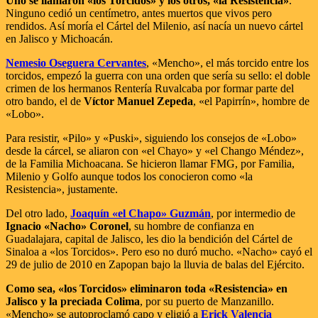
Uno se llamaron «los Torcidos» y los otros, «la Resistencia»
.
Ninguno cedió un centímetro, antes muertos que vivos pero
rendidos. Así moría el Cártel del Milenio, así nacía un nuevo cártel
en Jalisco y Michoacán.
Nemesio Oseguera Cervantes
, «Mencho», el más torcido entre los
torcidos, empezó la guerra con una orden que sería su sello: el doble
crimen de los hermanos Rentería Ruvalcaba por formar parte del
otro bando, el de
Víctor Manuel Zepeda
, «el Papirrín», hombre de
«Lobo».
Para resistir, «Pilo» y «Puski», siguiendo los consejos de «Lobo»
desde la cárcel, se aliaron con «el Chayo» y «el Chango Méndez»,
de la Familia Michoacana. Se hicieron llamar FMG, por Familia,
Milenio y Golfo aunque todos los conocieron como «la
Resistencia», justamente.
Del otro lado,
Joaquín «el Chapo» Guzmán
, por intermedio de
Ignacio «Nacho» Coronel
, su hombre de confianza en
Guadalajara, capital de Jalisco, les dio la bendición del Cártel de
Sinaloa a «los Torcidos». Pero eso no duró mucho. «Nacho» cayó el
29 de julio de 2010 en Zapopan bajo la lluvia de balas del Ejército.
Como sea, «los Torcidos» eliminaron toda «Resistencia» en
Jalisco y la preciada Colima
, por su puerto de Manzanillo.
«Mencho» se autoproclamó capo y eligió a
Erick Valencia