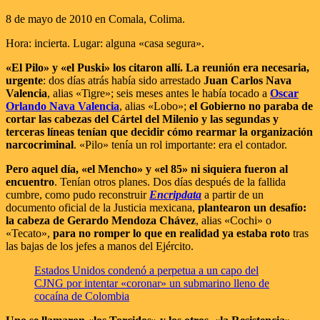
8 de mayo de 2010 en Comala, Colima.
Hora: incierta. Lugar: alguna «casa segura».
«El Pilo» y «el Puski» los citaron allí. La reunión era necesaria,
urgente
: dos días atrás había sido arrestado
Juan Carlos Nava
Valencia
, alias «Tigre»; seis meses antes le había tocado a
Oscar
Orlando Nava Valencia
, alias «Lobo»;
el Gobierno no paraba de
cortar las cabezas del Cártel del Milenio y las segundas y
terceras líneas tenían que decidir cómo rearmar la organización
narcocriminal
. «Pilo» tenía un rol importante: era el contador.
Pero aquel día, «el Mencho» y «el 85» ni siquiera fueron al
encuentro
. Tenían otros planes. Dos días después de la fallida
cumbre, como pudo reconstruir
Encripdata
a partir de un
documento oficial de la Justicia mexicana,
plantearon un desafío:
la cabeza de Gerardo Mendoza Chávez
, alias «Cochi» o
«Tecato»,
para no romper lo que en realidad ya estaba roto
tras
las bajas de los jefes a manos del Ejército.
Estados Unidos condenó a perpetua a un capo del
CJNG por intentar «coronar» un submarino lleno de
cocaína de Colombia