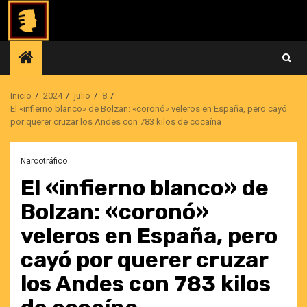
Saltar
al
contenido
Inicio
2024
julio
8
El «infierno blanco» de Bolzan: «coronó» veleros en España, pero cayó
por querer cruzar los Andes con 783 kilos de cocaína
Narcotráfico
El «infierno blanco» de
Bolzan: «coronó»
veleros en España, pero
cayó por querer cruzar
los Andes con 783 kilos