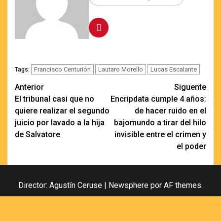
Francisco Centurión
Lautaro Morello
Lucas Escalante
Tags:
Navegación
Anterior
Siguente
El tribunal casi que no
Encripdata cumple 4 años:
de
quiere realizar el segundo
de hacer ruido en el
entradas
juicio por lavado a la hija
bajomundo a tirar del hilo
de Salvatore
invisible entre el crimen y
el poder
Director: Agustín Ceruse
|
Newsphere
por AF themes.