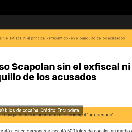
in el exfiscal ni el principal «arrepentido» en el banquillo de los acusados
so Scapolan sin el exfiscal ni
uillo de los acusados
0 kilos de cocaína. Crédito: Encripdata.
estó a cinco personas e incautó 500 kilos de cocaína en medio d