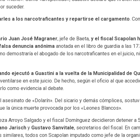
por suceder.
rles a los narcotraficantes y repartirse el cargamento
. Co
ario Juan José Magraner
, jefe de Baeta,
y el fiscal Scapolan
 falsa denuncia anónima
anotada en el libro de guardia a las 17.
mo demostraría el abogado de los narcotraficantes en el juicio, ni
do ejecutó a Guastini a la vuelta de la Municipalidad de Q
 ventilarse en este juicio. De hecho, según el oficio al que acced
arlo como evidencia al debate.
l asesinato de «Dolarín». Del sicario y demás cómplices, sostuvi
ue la única muerte provocada por los «Leones Blancos».
jueza Arroyo Salgado y el fiscal Domínguez decidieron detener a
ano Jarisch
y
Gustavo Sanvitale
, secretarios del fiscal. En c
 similares, todos con Scapolan imputado como jefe de la organiz