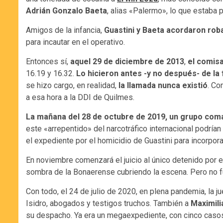
Adrián Gonzalo Baeta
, alias «Palermo», lo que estaba 
Amigos de la infancia,
Guastini y Baeta acordaron roba
para incautar en el operativo.
Entonces sí,
aquel 29 de diciembre de 2013
,
el comis
16.19 y 16.32.
Lo hicieron antes -y no después- de la
se hizo cargo, en realidad,
la llamada nunca existió
. Co
a esa hora a la DDI de Quilmes.
La mañana del 28 de octubre de 2019, un grupo coman
este «arrepentido» del narcotráfico internacional podrían
el expediente por el homicidio de Guastini para incorpor
En noviembre comenzará el juicio al único detenido por e
sombra de la Bonaerense cubriendo la escena. Pero no f
Con todo, el 24 de julio de 2020, en plena pandemia, la 
Isidro, abogados y testigos truchos. También a
Maximili
su despacho. Ya era un megaexpediente, con cinco casos