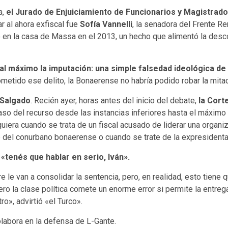
a,
el Jurado de Enjuiciamiento de Funcionarios y Magistrado
ar al ahora exfiscal fue
Sofía Vannelli
, la senadora del Frente 
bo en la casa de Massa en el 2013, un hecho que alimentó la de
al máximo la imputación: una simple falsedad ideológica d
ometido ese delito, la Bonaerense no habría podido robar la mita
 Salgado
. Recién ayer, horas antes del inicio del debate,
la Cort
aso del recurso desde las instancias inferiores hasta el máximo 
iquiera cuando se trata de un fiscal acusado de liderar una orga
te del conurbano bonaerense o cuando se trate de la expresident
, «tenés que hablar en serio, Iván».
e van a consolidar la sentencia, pero, en realidad, esto tiene q
ero la clase política comete un enorme error si permite la entrega
o», advirtió «el Turco».
olabora en la defensa de L-Gante.