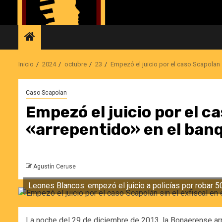
Saltar
al
contenido
Inicio
2024
octubre
23
Empezó el juicio por el caso Scapolan s
Caso Scapolan
Empezó el juicio por el ca
«arrepentido» en el banq
Agustín Ceruse
Leones Blancos: empezó el juicio a policías por robar 50
La noche del 29 de diciembre de 2013, la Bonaerense arr