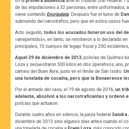
En la
primera audiencia
ante el Tribunal Oral Federal 1 d
de las imputaciones a 32 personas, entre uniformados, 
viene contando
Encripdata
. Después fue el turno de
Dam
submundo del narcotráfico, pero que en estos casos fuero
Acto seguido,
todos los acusados hicieron uso del de
«arrepentidos», en tanto, se remitieron a lo declarado en 
principales, 10 cuerpos de legajo fiscal y 200 incidentes,
Aquel 29 de diciembre de 2013
, policías de Quilmes b
Loza y secuestraron 500 kilos en dos operativos, uno, pr
camino del Buen Ayre, justo en el límite de San Isidro.
Un
una tonelada de cocaína, pero que la Bonaerense les 
Por el armado del caso, el 19 de agosto de 2016,
un tri
adelante, absolvió a los narcotraficantes y ordenó e
policías que actuaron.
Durante cuatro años en silencio, la jueza federal
Sandra 
diciembre de 2013 sino algunos días antes cuando el c
una tonelada de cocaína a
Erwin Loza
, más conocido com