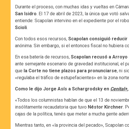
Durante el proceso, con muchas idas y vueltas en Cámar
San Isidro
. El 17 de abril de 2023, la única que votó salv
entiende: Scapolan intervino en el expediente por el ro
Scioli
.
Con todos esos recursos,
Scapolan consiguió reducir 
anónima. Sin embargo, si el entonces fiscal no hubiera c
En esa batería de recursos,
Scapolan recusó a Arroyo
ante semejante escenario de gravedad institucional, el p
que
la Corte no tiene plazos para pronunciarse
, ni s
«regulaba el tráfico de estupefacientes» en la zona nor
Como le dijo Jorge Asís a Schargrodsky en
Cenital+
«Todos los columnistas hablan de que el 13 de noviembre l
insólitamente recaudatoria que tuvo
Néstor Kirchner
. P
cajas de la política, tenés que meter a mucha gente adentr
Mientras tanto, en «la provincia del pecado», Scapolan c