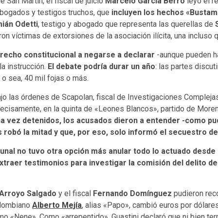
e San Martín, el fiscal de juicio
Marcelo García Berro
leyó el r
abogados y testigos truchos, que
incluyen los hechos «Bustam
ián Odetti
, testigo y abogado que representa las querellas de
n víctimas de extorsiones de la asociación ilícita, una incluso 
recho constitucional a negarse a declarar
-aunque pueden ha
la instrucción.
El debate podría durar un año
: las partes discu
 o sea, 40 mil fojas o más.
ajo las órdenes de Scapolan, fiscal de Investigaciones Complejas
ecisamente, en la quinta de «Leones Blancos», partido de Moreno
a vez detenidos, los acusados dieron a entender -como pud
robó la mitad y que, por eso, solo informó el secuestro de
bunal no tuvo otra opción más anular todo lo actuado desde l
xtraer testimonios para investigar la comisión del delito de
Arroyo Salgado
y el fiscal
Fernando Domínguez
pudieron rec
olombiano
Alberto Mejía
, alias «Papo», cambió euros por dólares
o «Nene». Como «arrepentido», Guastini declaró que ni bien term