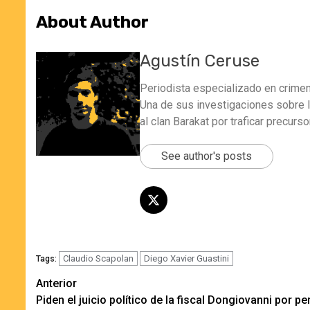
About Author
Agustín Ceruse
Periodista especializado en crimen 
Una de sus investigaciones sobre la 
al clan Barakat por traficar precur
See author's posts
Claudio Scapolan
Diego Xavier Guastini
Tags:
Navegación
Anterior
Piden el juicio político de la fiscal Dongiovanni por pe
de