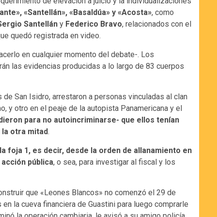
equerimiento de elevación a juicio y la individualizaciones
ante», «Santellán», «Basaldúa» y «Acosta»
, como
Sergio Santellán
y
Federico Bravo
, relacionados con el
que quedó registrada en video.
cerlo en cualquier momento del debate-. Los
tirán las evidencias producidas a lo largo de 83 cuerpos
 de San Isidro, arrestaron a personas vinculadas al clan
, y otro en el peaje de la autopista Panamericana y el
ieron para no autoincriminarse- que ellos tenían
 la otra mitad
.
a foja 1, es decir, desde la orden de allanamiento en
 acción pública
, o sea, para investigar al fiscal y los
onstruir que «Leones Blancos» no comenzó el 29 de
 en la cueva financiera de Guastini para luego comprarle
inó la operación cambiaria, le avisó a su amigo policía