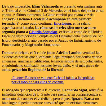
De traje impecable,
Elián Valenzuela
se presentó esta mañana ante
el Tribunal en lo Criminal 3 de Mercedes en el inicio del juicio en su
contra. A último momento, L-Gante cambió por cuarta vez de
abogado:
Luciano Locatelli lo acompañó en esta primera
jornada
. Y, como pudo confirmar
Encripdata
, en la sala lo
esperaba otro letrado:
las cámaras de televisión mostraron en
segundo plano a
Claudio Scapolan
, exfiscal a cargo de la Unidad
Fiscal de Instrucciones Complejas del Departamento Judicial de San
Isidro, destituido el año pasado por el Jurado de Enjuiciamiento de
Funcionarios y Magistrados bonarense.
Durante el debate, el fiscal de juicio
Adrián Landini
ventilará las
evidencias por las que el cantante llega imputado por delitos varios:
amenazas, amenazas calificadas, tenencia simple de estupefacientes,
encubrimiento calificado, lesiones leves, daño, y, el más grave de
todos,
privación ilegítima de la libertad
.
«Leones Blancos»: ya tiene fecha el juicio a los policías
por el robo de 500 kilos de cocaína
El abogado que representa a la querella,
Leonardo Sigal
, solicitó la
inmediata detención de L-Gante para asegurar su comparecencia al
momento de conocer el veredicto, pero el juez
Ignacio Racca
no
hizo lugar al pedido porque consideró que no existían elementos