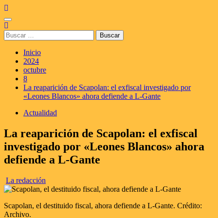
Saltar
al
Menú
contenido
principal
Buscar:
Inicio
2024
octubre
8
La reaparición de Scapolan: el exfiscal investigado por
«Leones Blancos» ahora defiende a L-Gante
Actualidad
La reaparición de Scapolan: el exfiscal
investigado por «Leones Blancos» ahora
defiende a L-Gante
La redacción
Scapolan, el destituido fiscal, ahora defiende a L-Gante. Crédito:
Archivo.