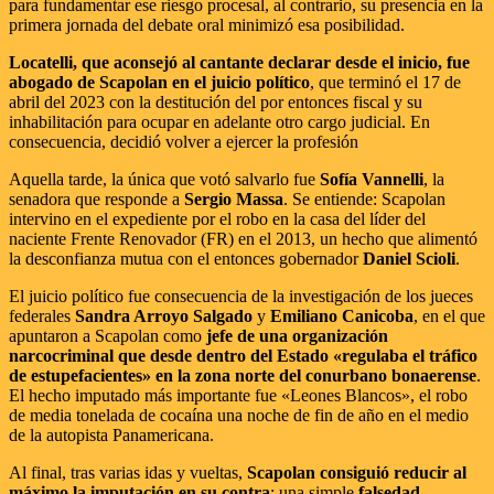
para fundamentar ese riesgo procesal, al contrario, su presencia en la
primera jornada del debate oral minimizó esa posibilidad.
Locatelli, que aconsejó al cantante declarar desde el inicio, fue
abogado de Scapolan en el juicio político
, que terminó el 17 de
abril del 2023 con la destitución del por entonces fiscal y su
inhabilitación para ocupar en adelante otro cargo judicial. En
consecuencia, decidió volver a ejercer la profesión
Aquella tarde, la única que votó salvarlo fue
Sofía Vannelli
, la
senadora que responde a
Sergio Massa
. Se entiende: Scapolan
intervino en el expediente por el robo en la casa del líder del
naciente Frente Renovador (FR) en el 2013, un hecho que alimentó
la desconfianza mutua con el entonces gobernador
Daniel Scioli
.
El juicio político fue consecuencia de la investigación de los jueces
federales
Sandra Arroyo Salgado
y
Emiliano Canicoba
, en el que
apuntaron a Scapolan como
jefe de una organización
narcocriminal que desde dentro del Estado «regulaba el tráfico
de estupefacientes» en la zona norte del conurbano bonaerense
.
El hecho imputado más importante fue «Leones Blancos», el robo
de media tonelada de cocaína una noche de fin de año en el medio
de la autopista Panamericana.
Al final, tras varias idas y vueltas,
Scapolan consiguió reducir al
máximo la imputación en su contra
: una simple
falsedad