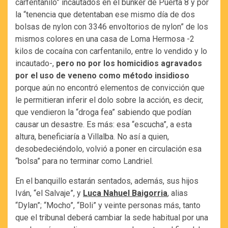
carfentanilo” incautados en el búnker de Puerta 8 y por
la “tenencia que detentaban ese mismo día de dos
bolsas de nylon con 3346 envoltorios de nylon” de los
mismos colores en una casa de Loma Hermosa -2
kilos de cocaína con carfentanilo, entre lo vendido y lo
incautado-,
pero no por los homicidios agravados
por el uso de veneno como método insidioso
porque aún no encontró elementos de convicción que
le permitieran inferir el dolo sobre la acción, es decir,
que vendieron la “droga fea” sabiendo que podían
causar un desastre. Es más: esa “escucha”, a esta
altura, beneficiaría a Villalba. No así a quien,
desobedeciéndolo, volvió a poner en circulación esa
“bolsa” para no terminar como Landriel.
En el banquillo estarán sentados, además, sus hijos
Iván, “el Salvaje”, y
Luca Nahuel Baigorria
, alias
“Dylan”; “Mocho”, “Boli” y veinte personas más, tanto
que el tribunal deberá cambiar la sede habitual por una