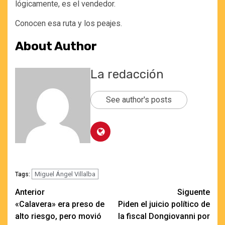
lógicamente, es el vendedor.
Conocen esa ruta y los peajes.
About Author
La redacción
See author's posts
Miguel Ángel Villalba
Tags:
Navegación
Anterior
Siguente
«Calavera» era preso de
Piden el juicio político de
de
alto riesgo, pero movió
la fiscal Dongiovanni por