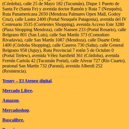
(Córdoba), calle 25 de Mayo 182 (Tucumán), Dique 1 Puerto de
Santa Fe (Santa Fe) y avenida doctor Ramón y Ruta 7 (Neuquén),
Ruta Panamericana 2650 (Mendoza Palmares Open Mall, Godoy
Cruz), calle Lastra 2400 (Portal Neuquén Patagonia), avenida del IV
Centenario 3535 (Corrientes Shopping), avenida Acceso Este 3280
(Plaza Shopping Mendoza), calle Nansen 233 (Portal Rosario), calle
Belgrano 801 (San Luis), calle San Martín 373 (Comodoro
Rivadavia), calle San Martín 1087 (Mendoza), calle Duarte Ortíz
1400 (Córdoba Shopping), calle Caseros 730 (Salta), calle General
Belgrano 958 (Jujuy), Ruta Provincial 7 rotón 5 de Octubre 0
(Portal Trelew), avenida Vélez Sarsfield 361 (Córdoba), avenida
Fermín Cariola 42 (Tucumán Portal), calle Alvear 727 (Río Cuarto),
peatonal San Martín 732 (Paraná), avenida Alberdi 252
(Resistencia).
Yenny – El Ateneo digital
.
Mercado Libre
.
Amazon
.
Mercadoshop
.
Buscalibre.