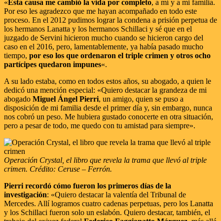
«
Esta causa me cambió la vida por completo
, a mí y a mi familia.
Por eso les agradezco que me hayan acompañado en todo este
proceso. En el 2012 pudimos lograr la condena a prisión perpetua de
los hermanos Lanatta y los hermanos Schillaci y sé que en el
juzgado de Servini hicieron mucho cuando se hicieron cargo del
caso en el 2016, pero, lamentablemente, ya había pasado mucho
tiempo,
por eso los que ordenaron el triple crimen y otros ocho
partícipes quedaron impunes
«.
A su lado estaba, como en todos estos años, su abogado, a quien le
dedicó una mención especial: «Quiero destacar la grandeza de mi
abogado
Miguel Ángel Pierri
, un amigo, quien se puso a
disposición de mi familia desde el primer día y, sin embargo, nunca
nos cobró un peso. Me hubiera gustado conocerte en otra situación,
pero a pesar de todo, me quedo con tu amistad para siempre».
Operación Crystal, el libro que revela la trama que llevó al triple
crimen. Crédito: Ceruse – Ferrón.
Pierri recordó cómo fueron los primeros días de la
investigación
: «Quiero destacar la valentía del Tribunal de
Mercedes. Allí logramos cuatro cadenas perpetuas, pero los Lanatta
y los Schillaci fueron solo un eslabón. Quiero destacar, también, el