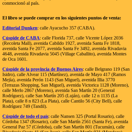
conmocionó al país.
El libro se puede comprar en los siguientes puntos de venta:
Editorial Dunken
: calle Ayacucho 357 (CABA).
Cúspide de CABA
: calle Florida 737, calle Vicente López 2036
(Recoleta Mall), avenida Cabildo 1927, avenida Santa Fe 1818,
avenida Santa Fe 2077, avenida Santa Fe 3492, avenida Rivadavia
4648, avenida Rivadavia 5045 (Village Caballito), avenida Montes
de Oca 1601.
Cúspide de la provincia de Buenos Aires
: calle Belgrano 119 (San
Isidro), calle Alvear 115 (Martínez), avenida de Mayo 417 (Ramos
Mejía), avenida Perón 1143 (San Miguel), avenida Illia 3770
(Terrazas Shopping, San Miguel), avenida Victorica 1128 (Moreno),
calle Merlo 2867 (Moreno), avenida San Martín 20 (General
Rodríguez), calle San Martín 205 (Luján), calle 12 n 1135 (La
Plata), calle 8 n 823 (La Plata), calle Cantilo 56 (City Bell), calle
Rodríguez 749 (Tandil).
Cúspide de todo el país
: calle Nansen 325 (Portal Rosario), calle
Córdoba 1347 (Rosario), calle San Martín 2561 (Santa Fe), avenida
General Paz 57 (Córdoba), calle San Martín 801 (Tucumán), calle