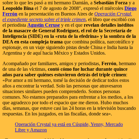
sobre lo que les pasó a mi hermano Damián, a
Sebastián Forza
y a
Leopoldo Bina
el 7 de agosto de 2008″, expresó el miércoles
Diego
Ferrón
en la presentación en Buenos Aires de
Operación Crystal,
el expediente secreto sobre el triple crimen
, el libro que escribió con
el periodista
Agustín Ceruse
y en el que
revelan detalles inéditos
de la masacre de General Rodríguez, el rol de la Secretaría de
Inteligencia (SIDE) en la «ruta de la efedrina» y la sombra de la
DEA en esta compleja trama
que combina política, narcotráfico y
espionaje, en un viaje siguiendo pistas desde China e India hasta la
Argentina y de aquí hacia México y Estados Unidos.
Acompañado por familiares, amigos y periodistas,
Ferrón
, hermano
de una de las víctimas,
contó cómo fue luchar durante quince
años para saber quiénes estuvieron detrás del triple crimen
:
«Por amor a mi hermano, tomé la decisión de dedicar todos estos
años a encontrar la verdad. Solo las personas que atravesaron
situaciones similares pueden comprenderlo. Somos personas
comunes. No estamos preparados para enfrentar a los medios, a los
que agradezco por todo el espacio que me dieron. Hubo muchos
días, semanas, que estuve casi las 24 horas en la televisión buscando
respuestas. En los juzgados, en las fiscalías, donde sea».
Operación Crystal ya está en Cúspide, Yenny, Mercado
Libre y Amazon