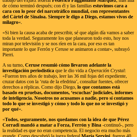
trabajo del exjuez federal
Federico Faggionatto Márquez
, más allá
de cómo terminó después; con él y las familias
estuvimos cara a
cara con lo peor del narcotráfico mundial, con representantes
del Cártel de Sinaloa. Siempre le digo a Diego, estamos vivos de
milagro
«.
«Si bien la causa acaba de prescribir, sé que algún día vamos a saber
toda la verdad. Seguramente los que planearon todo esto, hoy nos
miran por televisión y se nos ríen en la cara, por eso es tan
importante lo que Ferrón y Ceruse se animaron a contar», subrayó
Pierri.
A su turno,
Ceruse resumió cómo llevaron adelante la
investigación periodística
que le dio vida a
Operación Crystal
:
«Fueron tres años de trabajo, leer las 36 mil fojas del expediente,
cruzar datos con la ‘ruta de la efedrina’, consultar fuentes, ofrecer
derechos a réplicas. Como dijo Diego,
lo que contamos está
basado en pruebas, documentos, ‘escuchas’ judiciales, informes
de inteligencia. Nosotros no acusamos a nadie, pero sí contamos
todo lo que se investigó y cómo y todo lo que no se investigó y
por qué
«.
«
Todos, seguramente, nos quedamos con la idea de que Pérez
Corradi mandó a matar a Forza, Ferrón y Bina
-continuó-, pero
la realidad es que no eran competencia. El negocio era mucho más
grande. Como descubrió la jueza federal
María Servini
, fueron 40