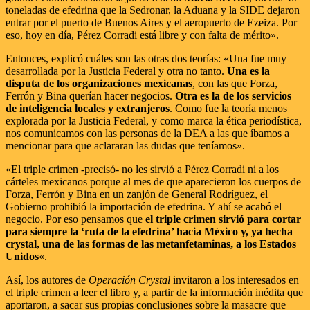
toneladas de efedrina que la Sedronar, la Aduana y la SIDE dejaron
entrar por el puerto de Buenos Aires y el aeropuerto de Ezeiza. Por
eso, hoy en día, Pérez Corradi está libre y con falta de mérito».
Entonces, explicó cuáles son las otras dos teorías: «Una fue muy
desarrollada por la Justicia Federal y otra no tanto.
Una es la
disputa de los organizaciones mexicanas
, con las que Forza,
Ferrón y Bina querían hacer negocios.
Otra es la de los servicios
de inteligencia locales y extranjeros
. Como fue la teoría menos
explorada por la Justicia Federal, y como marca la ética periodística,
nos comunicamos con las personas de la DEA a las que íbamos a
mencionar para que aclararan las dudas que teníamos».
«El triple crimen -precisó- no les sirvió a Pérez Corradi ni a los
cárteles mexicanos porque al mes de que aparecieron los cuerpos de
Forza, Ferrón y Bina en un zanjón de General Rodríguez, el
Gobierno prohibió la importación de efedrina. Y ahí se acabó el
negocio. Por eso pensamos que
el triple crimen sirvió para cortar
para siempre la ‘ruta de la efedrina’ hacia México y, ya hecha
crystal, una de las formas de las metanfetaminas, a los Estados
Unidos
«.
Así, los autores de
Operación Crystal
invitaron a los interesados en
el triple crimen a leer el libro y, a partir de la información inédita que
aportaron, a sacar sus propias conclusiones sobre la masacre que