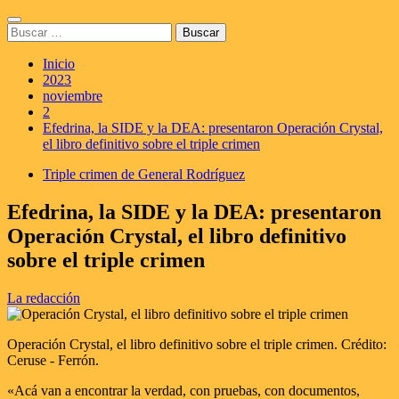
Saltar
Menú
al
Buscar:
principal
contenido
Inicio
2023
noviembre
2
Efedrina, la SIDE y la DEA: presentaron Operación Crystal,
el libro definitivo sobre el triple crimen
Triple crimen de General Rodríguez
Efedrina, la SIDE y la DEA: presentaron
Operación Crystal, el libro definitivo
sobre el triple crimen
La redacción
Operación Crystal, el libro definitivo sobre el triple crimen. Crédito:
Ceruse - Ferrón.
«Acá van a encontrar la verdad, con pruebas, con documentos,