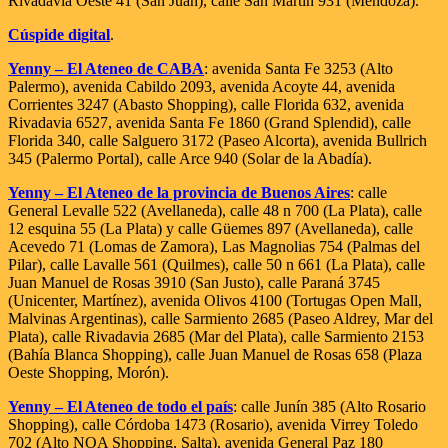
Rivadavia Oeste 41 (San Juan), calle San Martín 931 (Mendoza).
Cúspide digital
.
Yenny – El Ateneo de CABA
: avenida Santa Fe 3253 (Alto
Palermo), avenida Cabildo 2093, avenida Acoyte 44, avenida
Corrientes 3247 (Abasto Shopping), calle Florida 632, avenida
Rivadavia 6527, avenida Santa Fe 1860 (Grand Splendid), calle
Florida 340, calle Salguero 3172 (Paseo Alcorta), avenida Bullrich
345 (Palermo Portal), calle Arce 940 (Solar de la Abadía).
Yenny – El Ateneo de la provincia de Buenos Aires
: calle
General Levalle 522 (Avellaneda), calle 48 n 700 (La Plata), calle
12 esquina 55 (La Plata) y calle Güemes 897 (Avellaneda), calle
Acevedo 71 (Lomas de Zamora), Las Magnolias 754 (Palmas del
Pilar), calle Lavalle 561 (Quilmes), calle 50 n 661 (La Plata), calle
Juan Manuel de Rosas 3910 (San Justo), calle Paraná 3745
(Unicenter, Martínez), avenida Olivos 4100 (Tortugas Open Mall,
Malvinas Argentinas), calle Sarmiento 2685 (Paseo Aldrey, Mar del
Plata), calle Rivadavia 2685 (Mar del Plata), calle Sarmiento 2153
(Bahía Blanca Shopping), calle Juan Manuel de Rosas 658 (Plaza
Oeste Shopping, Morón).
Yenny – El Ateneo de todo el país
: calle Junín 385 (Alto Rosario
Shopping), calle Córdoba 1473 (Rosario), avenida Virrey Toledo
702 (Alto NOA Shopping, Salta), avenida General Paz 180