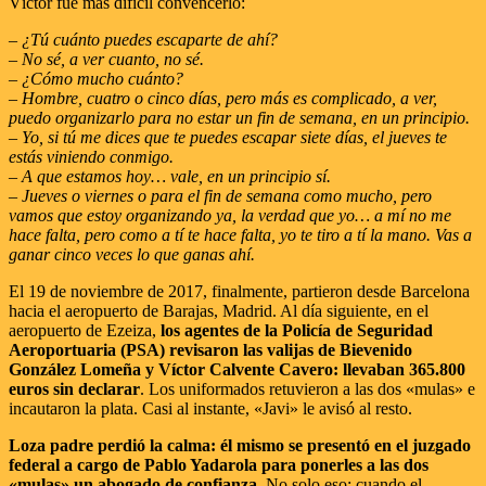
Víctor fue más difícil convencerlo:
– ¿Tú cuánto puedes escaparte de ahí?
– No sé, a ver cuanto, no sé.
– ¿Cómo mucho cuánto?
– Hombre, cuatro o cinco días, pero más es complicado, a ver,
puedo organizarlo para no estar un fin de semana, en un principio.
– Yo, si tú me dices que te puedes escapar siete días, el jueves te
estás viniendo conmigo.
– A que estamos hoy… vale, en un principio sí.
– Jueves o viernes o para el fin de semana como mucho, pero
vamos que estoy organizando ya, la verdad que yo… a mí no me
hace falta, pero como a tí te hace falta, yo te tiro a tí la mano. Vas a
ganar cinco veces lo que ganas ahí.
El 19 de noviembre de 2017, finalmente, partieron desde Barcelona
hacia el aeropuerto de Barajas, Madrid. Al día siguiente, en el
aeropuerto de Ezeiza,
los agentes de la Policía de Seguridad
Aeroportuaria (PSA) revisaron las valijas de Bievenido
González Lomeña y Víctor Calvente Cavero: llevaban 365.800
euros sin declarar
. Los uniformados retuvieron a las dos «mulas» e
incautaron la plata. Casi al instante, «Javi» le avisó al resto.
Loza padre perdió la calma: él mismo se presentó en el juzgado
federal a cargo de Pablo Yadarola para ponerles a las dos
«mulas» un abogado de confianza
. No solo eso: cuando el