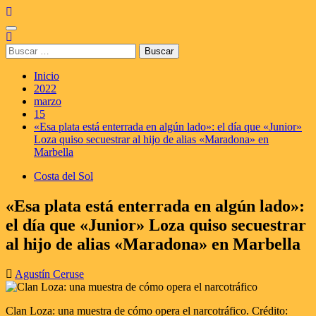
Saltar
al
Menú
contenido
principal
Buscar:
Inicio
2022
marzo
15
«Esa plata está enterrada en algún lado»: el día que «Junior»
Loza quiso secuestrar al hijo de alias «Maradona» en
Marbella
Costa del Sol
«Esa plata está enterrada en algún lado»:
el día que «Junior» Loza quiso secuestrar
al hijo de alias «Maradona» en Marbella
Agustín Ceruse
Clan Loza: una muestra de cómo opera el narcotráfico. Crédito: