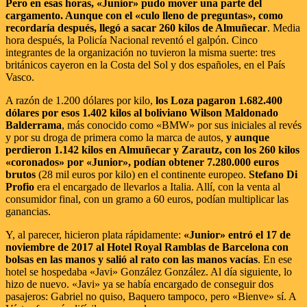
Pero en esas horas, «Junior» pudo mover una parte del
cargamento. Aunque con el «culo lleno de preguntas», como
recordaría después, llegó a sacar 260 kilos de Almuñecar
. Media
hora después, la Policía Nacional reventó el galpón. Cinco
integrantes de la organización no tuvieron la misma suerte: tres
británicos cayeron en la Costa del Sol y dos españoles, en el País
Vasco.
A razón de 1.200 dólares por kilo,
los Loza pagaron 1.682.400
dólares por esos 1.402 kilos al boliviano Wilson Maldonado
Balderrama
, más conocido como «BMW» por sus iniciales al revés
y por su droga de primera como la marca de autos,
y aunque
perdieron 1.142 kilos en Almuñecar y Zarautz, con los 260 kilos
«coronados» por «Junior», podían obtener 7.280.000 euros
brutos
(28 mil euros por kilo) en el continente europeo.
Stefano Di
Profio
era el encargado de llevarlos a Italia. Allí, con la venta al
consumidor final, con un gramo a 60 euros, podían multiplicar las
ganancias.
Y, al parecer, hicieron plata rápidamente:
«Junior» entró el 17 de
noviembre de 2017 al Hotel Royal Ramblas de Barcelona con
bolsas en las manos y salió al rato con las manos vacías
. En ese
hotel se hospedaba «Javi» González González. Al día siguiente, lo
hizo de nuevo. «Javi» ya se había encargado de conseguir dos
pasajeros: Gabriel no quiso, Baquero tampoco, pero «Bienve» sí. A