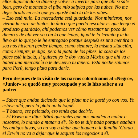
ellos duplicando su dinero y volver a invertir para que ahí sí sale
bien, pero de momento el pibe mío salpica por las nubes. No me
dejes tirado en esta que yo aposté todo lo de los pibes.
– Eso está nulo. La mercadería está guardada. Nos mintieron, nos
vieron la cara de tontos, lo único que puedo rescatar es que tengo el
producto guardado, ahí podemos ver cómo rescatar un poco de
dinero y de ahí ver yo con lo que tengo, igual te lo levanto y te lo
llevo de lo que yo le he entregado porque después es una mentira o
sea nos hicieron perder tiempo, como siempre, la misma situación,
como siempre, te digo, pero la plata de los pibes, la cosa de los
pibes está intacta, si quieren yo le doy vuelta México que ahí va a
haber una mercancía o te devuelvo tu dinero. Esta noche salimos
para Perú, tengo plata para darle.
Pero después de la visita de los narcos colombianos al «Negro»,
«Junior» se quedó muy preocupado y se lo hizo saber a su
padre:
– Sabes que andan diciendo que la plata me la gasté yo con vos. Yo
estuve allá, pero la plata no la toqué.
– Y bueno, ese pelotudo, eso tenés que decirle.
– El Erwin me dijo: ‘Mirá que antes que nos manden a matar a
nosotros, lo mando a matar a él’. Yo no te dije nada porque estaban
los amigos tuyos, yo no voy a dejar que toquen a la familia ‘Gordo’,
el Erwin no va a dejar que le saquen los negocios a él.