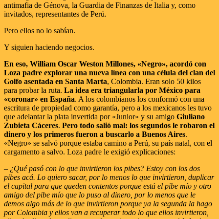
antimafia de Génova, la Guardia de Finanzas de Italia y, como
invitados, representantes de Perú.
Pero ellos no lo sabían.
Y siguien haciendo negocios.
En eso, William Oscar Weston Millones, «Negro», acordó con
Loza padre explorar una nueva línea con una célula del clan del
Golfo asentada en Santa Marta
, Colombia. Eran solo 50 kilos
para probar la ruta.
La idea era triangularla por México para
«coronar» en España
. A los colombianos los conformó con una
escritura de propiedad como garantía, pero a los mexicanos les tuvo
que adelantar la plata invertida por «Junior» y su amigo
Giuliano
Zubieta Cáceres
.
Pero todo salió mal: los segundos le robaron el
dinero y los primeros fueron a buscarlo a Buenos Aires
.
«Negro» se salvó porque estaba camino a Perú, su país natal, con el
cargamento a salvo. Loza padre le exigió explicaciones:
– ¿Qué pasó con lo que invirtieron los pibes? Estoy con los dos
pibes acá. Lo quiero sacar, por lo menos lo que invirtieron, duplicar
el capital para que queden contentos porque está el pibe mío y otro
amigo del pibe mío que lo puso al dinero, por lo menos que le
demos algo más de lo que invirtieron porque ya la segunda la hago
por Colombia y ellos van a recuperar todo lo que ellos invirtieron,