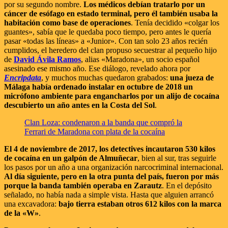
por su segundo nombre.
Los médicos debían tratarlo por un
cáncer de esófago en estado terminal, pero él también usaba la
habitación como base de operaciones
. Tenía decidido «colgar los
guantes», sabía que le quedaba poco tiempo, pero antes le quería
pasar «todas las líneas» a «Junior». Con tan solo 23 años recién
cumplidos, el heredero del clan propuso secuestrar al pequeño hijo
de
David Ávila Ramos
, alias «Maradona», un socio español
asesinado ese mismo año. Ese diálogo, revelado ahora por
Encripdata
, y muchos muchas quedaron grabados:
una jueza de
Málaga había ordenado instalar en octubre de 2018 un
micrófono ambiente para engancharlos por un alijo de cocaína
descubierto un año antes en la Costa del Sol
.
Clan Loza: condenaron a la banda que compró la
Ferrari de Maradona con plata de la cocaína
El 4 de noviembre de 2017, los detectives incautaron 530 kilos
de cocaína en un galpón de Almuñecar
, bien al sur, tras seguirle
los pasos por un año a una organización narcocriminal internacional.
Al día siguiente, pero en la otra punta del país, fueron por más
porque la banda también operaba en Zarautz
. En el depósito
señalado, no había nada a simple vista. Hasta que alguien arrancó
una excavadora:
bajo tierra estaban otros 612 kilos con la marca
de la «W»
.