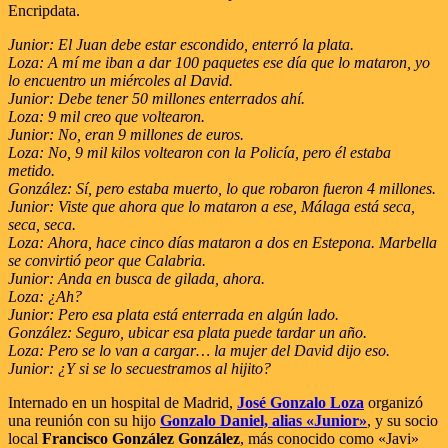
Encripdata.
Junior: El Juan debe estar escondido, enterró la plata.
Loza: A mí me iban a dar 100 paquetes ese día que lo mataron, yo
lo encuentro un miércoles al David.
Junior: Debe tener 50 millones enterrados ahí.
Loza: 9 mil creo que voltearon.
Junior: No, eran 9 millones de euros.
Loza: No, 9 mil kilos voltearon con la Policía, pero él estaba
metido.
González: Sí, pero estaba muerto, lo que robaron fueron 4 millones.
Junior: Viste que ahora que lo mataron a ese, Málaga está seca,
seca, seca.
Loza: Ahora, hace cinco días mataron a dos en Estepona. Marbella
se convirtió peor que Calabria.
Junior: Anda en busca de gilada, ahora.
Loza: ¿Ah?
Junior: Pero esa plata está enterrada en algún lado.
González: Seguro, ubicar esa plata puede tardar un año.
Loza: Pero se lo van a cargar… la mujer del David dijo eso.
Junior: ¿Y si se lo secuestramos al hijito?
Internado en un hospital de Madrid,
José Gonzalo Loza
organizó
una reunión con su hijo
Gonzalo Daniel, alias «Junior»
, y su socio
local
Francisco González González
, más conocido como «Javi»