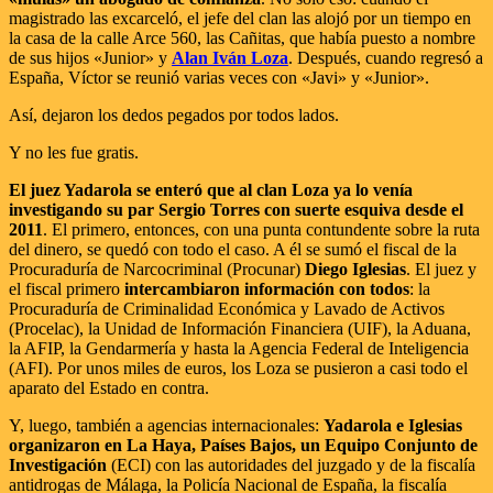
magistrado las excarceló, el jefe del clan las alojó por un tiempo en
la casa de la calle Arce 560, las Cañitas, que había puesto a nombre
de sus hijos «Junior» y
Alan Iván Loza
. Después, cuando regresó a
España, Víctor se reunió varias veces con «Javi» y «Junior».
Así, dejaron los dedos pegados por todos lados.
Y no les fue gratis.
El juez Yadarola se enteró que al clan Loza ya lo venía
investigando su par Sergio Torres con suerte esquiva desde el
2011
. El primero, entonces, con una punta contundente sobre la ruta
del dinero, se quedó con todo el caso. A él se sumó el fiscal de la
Procuraduría de Narcocriminal (Procunar)
Diego Iglesias
. El juez y
el fiscal primero
intercambiaron información con todos
: la
Procuraduría de Criminalidad Económica y Lavado de Activos
(Procelac), la Unidad de Información Financiera (UIF), la Aduana,
la AFIP, la Gendarmería y hasta la Agencia Federal de Inteligencia
(AFI). Por unos miles de euros, los Loza se pusieron a casi todo el
aparato del Estado en contra.
Y, luego, también a agencias internacionales:
Yadarola e Iglesias
organizaron en La Haya, Países Bajos, un Equipo Conjunto de
Investigación
(ECI) con las autoridades del juzgado y de la fiscalía
antidrogas de Málaga, la Policía Nacional de España, la fiscalía