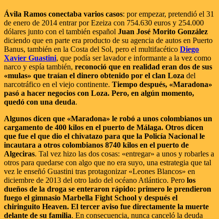
Ávila Ramos conectaba varios casos
: por empezar, pretendió el 31
de enero de 2014 entrar por Ezeiza con 754.630 euros y 254.000
dólares junto con el también español
Juan José Morito González
diciendo que en parte era producto de su agencia de autos en Puerto
Banus, también en la Costa del Sol, pero el multifacético
Diego
Xavier Guastini
, que podía ser lavador e informante a la vez como
narco y espía también,
reconoció que en realidad eran dos de sus
«mulas» que traían el dinero obtenido por el clan Loza
del
narcotráfico en el viejo continente.
Tiempo después, «Maradona»
pasó a hacer negocios con Loza. Pero, en algún momento,
quedó con una deuda
.
Algunos dicen que «Maradona» le robó a unos colombianos un
cargamento de 400 kilos en el puerto de Málaga. Otros dicen
que fue el que dio el chivatazo para que la Policía Nacional le
incautara a otros colombianos 8740 kilos en el puerto de
Algeciras
. Tal vez hizo las dos cosas: «entregar» a unos y robarles a
otros para quedarse con algo que no era suyo, una estrategia que tal
vez le enseñó Guastini tras protagonizar «Leones Blancos» en
diciembre de 2013 del otro lado del océano Atlántico. Pero
los
dueños de la droga se enteraron rápido: primero le prendieron
fuego el gimnasio Marbella Fight School y después el
chiringuito Heaven. El tercer aviso fue directamente la muerte
delante de su familia
. En consecuencia, nunca canceló la deuda