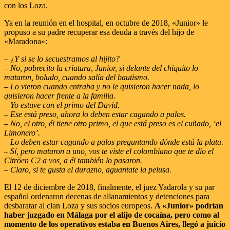
con los Loza.
Ya en la reunión en el hospital, en octubre de 2018, «Junior» le
propuso a su padre recuperar esa deuda a través del hijo de
«Maradona»:
– ¿Y si se lo secuestramos al hijito?
– No, pobrecito la criatura, Junior, si delante del chiquito lo
mataron, boludo, cuando salía del bautismo.
– Lo vieron cuando entraba y no le quisieron hacer nada, lo
quisieron hacer frente a la familia.
– Yo estuve con el primo del David.
– Ese está preso, ahora lo deben estar cagando a palos.
– No, el otro, él tiene otro primo, el que está preso es el cuñado, ‘el
Limonero’.
– Lo deben estar cagando a palos preguntando dónde está la plata.
– Sí, pero mataron a uno, vos te viste el colombiano que te dio el
Citröen C2 a vos, a él también lo pasaron.
– Claro, si te gusta el durazno, aguantate la pelusa.
El 12 de diciembre de 2018, finalmente, el juez Yadarola y su par
español ordenaron decenas de allanamientos y detenciones para
desbaratar al clan Loza y sus socios europeos.
A «Junior» podrían
haber juzgado en Málaga por el alijo de cocaína, pero como al
momento de los operativos estaba en Buenos Aires, llegó a juicio