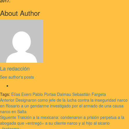
2017.
About Author
La redacción
See author's posts
Tags:
Elías Exeni
Pablo Portas Dalmau
Sebastián Fargeta
Navegación
Anterior
Designaron como jefe de la lucha contra la inseguridad narco
en Rosario a un gendarme investigado por el armado de una causa
de
narco en Salta
entradas
Siguente
Traición a la mexicana: condenaron a prisión perpetua a la
abogada que «entregó» a su cliente narco y al hijo al sicario
«fantasma»