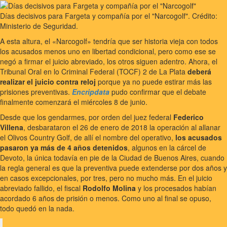
Días decisivos para Fargeta y compañía por el "Narcogolf". Crédito:
Ministerio de Seguridad.
A esta altura, el «Narcogolf» tendría que ser historia vieja con todos
los acusados menos uno en libertad condicional, pero como ese se
negó a firmar el juicio abreviado, los otros siguen adentro. Ahora, el
Tribunal Oral en lo Criminal Federal (TOCF) 2 de La Plata
deberá
realizar el juicio contra reloj
porque ya no puede estirar más las
prisiones preventivas.
Encripdata
pudo confirmar que el debate
finalmente comenzará el miércoles 8 de junio.
Desde que los gendarmes, por orden del juez federal
Federico
Villena
, desbarataron el 26 de enero de 2018 la operación al allanar
el Olivos Country Golf, de allí el nombre del operativo,
los acusados
pasaron ya más de 4 años detenidos
, algunos en la cárcel de
Devoto, la única todavía en pie de la Ciudad de Buenos Aires, cuando
la regla general es que la preventiva puede extenderse por dos años y
en casos excepcionales, por tres, pero no mucho más. En el juicio
abreviado fallido, el fiscal
Rodolfo Molina
y los procesados habían
acordado 6 años de prisión o menos. Como uno al final se opuso,
todo quedó en la nada.