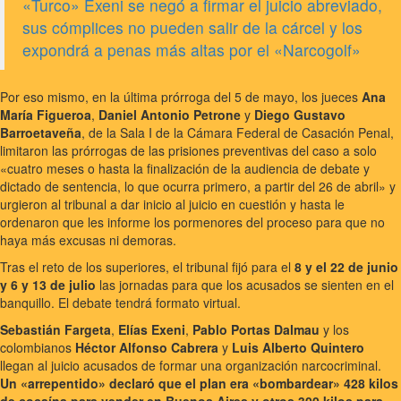
«Turco» Exeni se negó a firmar el juicio abreviado,
sus cómplices no pueden salir de la cárcel y los
expondrá a penas más altas por el «Narcogolf»
Por eso mismo, en la última prórroga del 5 de mayo, los jueces
Ana
María Figueroa
,
Daniel Antonio Petrone
y
Diego Gustavo
Barroetaveña
, de la Sala I de la Cámara Federal de Casación Penal,
limitaron las prórrogas de las prisiones preventivas del caso a solo
«cuatro meses o hasta la finalización de la audiencia de debate y
dictado de sentencia, lo que ocurra primero, a partir del 26 de abril» y
urgieron al tribunal a dar inicio al juicio en cuestión y hasta le
ordenaron que les informe los pormenores del proceso para que no
haya más excusas ni demoras.
Tras el reto de los superiores, el tribunal fijó para el
8 y el 22 de junio
y 6 y 13 de julio
las jornadas para que los acusados se sienten en el
banquillo. El debate tendrá formato virtual.
Sebastián Fargeta
,
Elías Exeni
,
Pablo Portas Dalmau
y los
colombianos
Héctor Alfonso Cabrera
y
Luis Alberto Quintero
llegan al juicio acusados de formar una organización narcocriminal.
Un «arrepentido» declaró que el plan era «bombardear» 428 kilos