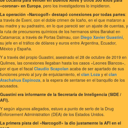
de cocaína para vender en Buenos Aires y otros 300 kilos para
«coronar» en Europa
, pero los investigadores lo impidieron.
La operación «Narcogolf» destapó conexiones por todas partes
:
a través de Exeni, con el doble crimen de Icaño, en el que mataron a
su madre y su padrastro, en lo que pareció ser un ajuste de cuentas, y
la ruta de precursores químicos de los hermanos sirios Barakat en
Catamarca; a través de Portas Dalmau, con
Diego Xavier Guastini
,
su jefe en el tráfico de dólares y euros entre Argentina, Ecuador,
México y España.
Y a través del propio Guastini, asesinado el 28 de octubre de 2019 en
Quilmes, las conexiones llegaban hasta los casos «Leones Blancos»,
por el que el fiscal
Claudio Scapolan
acaba de ser apartado de sus
funciones previo al jury de enjuiciamiento, el
clan Loza
y el
clan
Atachahua Espinoza
, a la espera de sentarse en el banquillo de los
acusados.
Guastini era informante de la Secretaría de Inteligencia (SIDE /
AFI).
Y según algunos allegados, estuvo a punto de serlo de la Drug
Enforcement Administration (DEA) de los Estados Unidos.
La primera pista del «Narcogolf» la dio justamente la AFI en el