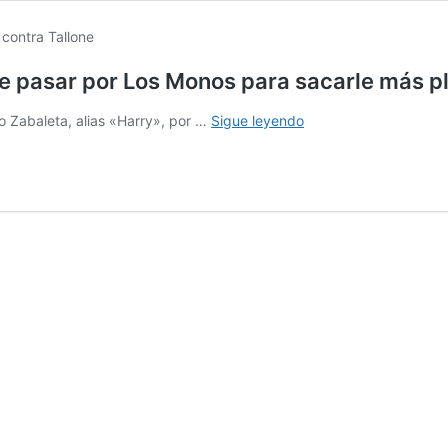
 pasar por Los Monos para sacarle más plat
Arrestan
cio Zabaleta, alias «Harry», por …
Sigue leyendo
a
«Harry»
Zabaleta
por
hacerse
pasar
por
Los
Monos
para
sacarle
más
plata
del
secuestro