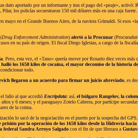
 dato aportado por un informante y tras el pago del «peaje», activó: Rat
lar, los policías secuestraron 150 mil dólares más en una caja fuerte.
s en mayo en el Grande Buenos Aires, de la naviera Grimaldi. Si esos «
(
Drug Enforcement Administration
)
alertó a la Procunar
(Procuradur
asos en su país de origen. El fiscal Diego Iglesias, a cargo de la fisca
ía
. Pero, esta vez, el «Tano» quería mover por Rosario diez veces más q
 halló los 1658 kilos de cocaína, el mayor decomiso de la historia d
 acondicionar todo.
uevich llegaron a un acuerdo para firmar un juicio abreviado
, es de
el fallo al que accedió
Encripdata
: así,
el búlgaro Rangelov, la colo
3 años y 6 meses; y el paraguayo Zotelo Cabrera, por partícipe secundar
ares de la coima.
ación lo sacó de la negociación en el puerto por la sospecha del GPS.
 prisión por la operación de los 1658 kilos desde la Hidrovía haci
eza federal Sandra Arroyo Salgado
con el fin de que liberara a
Gustav