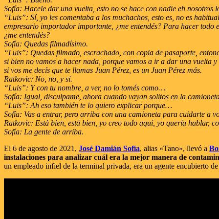
Sofía: Hacele dar una vuelta, esto no se hace con nadie eh nosotros
“Luis”: Sí, yo les comentaba a los muchachos, esto es, no es habitua
empresario importador importante, ¿me entendés? Para hacer todo ese 
¿me entendés?
Sofía: Quedas filmadísimo.
“Luis”: Quedas filmado, escrachado, con copia de pasaporte, entonces
si bien no vamos a hacer nada, porque vamos a ir a dar una vuelta y 
si vos me decís que te llamas Juan Pérez, es un Juan Pérez más.
Ratkovic: No, no, y sí.
“Luis”: Y con tu nombre, a ver, no lo tomés como…
Sofía: Igual, disculpame, ahora cuando vayan solitos en la camioneta
“Luis”: Ah eso también te lo quiero explicar porque…
Sofía: Vas a entrar, pero arriba con una camioneta para cuidarte a vos
Ratkovic: Está bien, está bien, yo creo todo aquí, yo quería hablar, c
Sofía: La gente de arriba.
El 6 de agosto de 2021,
José Damián Sofía
, alias «Tano», llevó a
Bo
instalaciones para analizar cuál era la mejor manera de contami
un empleado infiel de la terminal privada, era un agente encubierto de