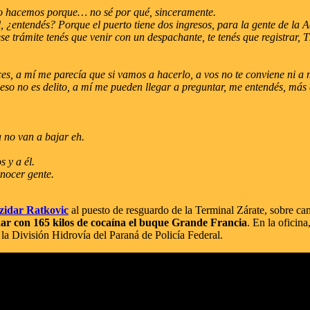
 lo hacemos porque… no sé por qué, sinceramente.
l, ¿entendés? Porque el puerto tiene dos ingresos, para la gente de la
trámite tenés que venir con un despachante, te tenés que registrar, T
, a mí me parecía que si vamos a hacerlo, a vos no te conviene ni a m
eso no es delito, a mí me pueden llegar a preguntar, me entendés, más
 no van a bajar eh.
 y a él.
onocer gente.
zidar Ratkovic
al puesto de resguardo de la Terminal Zárate, sobre ca
nar con 165 kilos de cocaína el buque Grande Francia
. En la oficin
 la División Hidrovía del Paraná de Policía Federal.