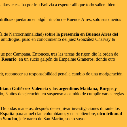
kovic estaba por ir a Bolivia a esperar allí que todo saliera bien.
ladrillos» quedaron en algún rincón de Buenos Aires, solo sus dueños
ía de Narcocriminalidad)
sobre la presencia en Buenos Aires del
lía antidrogas, puso en conocimiento del juez González Charvay la
ue por Campana. Entonces, tras las tareas de rigor, dio la orden de
e Rosario
, en un sucio galpón de Empalme Graneros, donde otro
cir, reconocer su responsabilidad penal a cambio de una morigeración
mbiana Gutiérrez Valencia y los argentinos Maidana, Burgos y
io, 3 años de ejecución en suspenso a cambio de cumplir varias reglas
 De todas maneras, después de esquivar investigaciones durante los
a España
para aquel clan colombiano; y en septiembre,
otro tribunal
o Sancho
, jefe narco de San Martín, socio suyo.