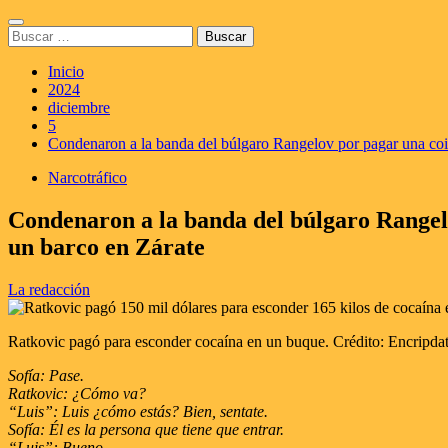
Saltar
Menú
al
Buscar:
principal
contenido
Inicio
2024
diciembre
5
Condenaron a la banda del búlgaro Rangelov por pagar una coi
Narcotráfico
Condenaron a la banda del búlgaro Rangelo
un barco en Zárate
La redacción
Ratkovic pagó para esconder cocaína en un buque. Crédito: Encripdat
Sofía: Pase.
Ratkovic: ¿Cómo va?
“Luis”: Luis ¿cómo estás? Bien, sentate.
Sofía: Él es la persona que tiene que entrar.
“Luis”: Bueno.