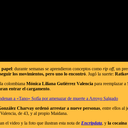
u papel
: durante semanas se aprendieron conceptos como
rip off
, un pr
eguir los movimientos, pero uno lo encontró
. Jugó la suerte:
Ratkov
 la colombiana
Mónica Liliana Gutiérrez Valencia
para reemplazar a S
jaran entrar el cargamento
.
condenan a «Tano» Sofía por amenazar de muerte a Arroyo Salgado
González Charvay ordenó arrestar a nueve personas
, entre ellos al
 Valencia, de 43, y al propio Maidana.
n el video y la foto que ilustran esta nota de
Encripdata
, y
la cocaína