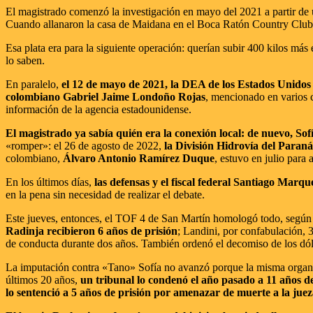
El magistrado comenzó la investigación en mayo del 2021 a partir de un
Cuando allanaron la casa de Maidana en el Boca Ratón Country Club, Pi
Esa plata era para la siguiente operación: querían subir 400 kilos má
lo saben.
En paralelo,
el 12 de mayo de 2021, la DEA de los Estados Unidos
colombiano Gabriel Jaime Londoño Rojas
, mencionado en varios c
información de la agencia estadounidense.
El magistrado ya sabía quién era la conexión local: de nuevo, Sof
«romper»: el 26 de agosto de 2022,
la División Hidrovía del Paraná
colombiano,
Álvaro Antonio Ramírez Duque
, estuvo en julio para
En los últimos días,
las defensas y el fiscal federal Santiago Marq
en la pena sin necesidad de realizar el debate.
Este jueves, entonces, el TOF 4 de San Martín homologó todo, según 
Radinja recibieron 6 años de prisión
; Landini, por confabulación, 
de conducta durante dos años. También ordenó el decomiso de los dól
La imputación contra «Tano» Sofía no avanzó porque la misma organiz
últimos 20 años,
un tribunal lo condenó el año pasado a 11 años de
lo sentenció a 5 años de prisión por amenazar de muerte a la ju