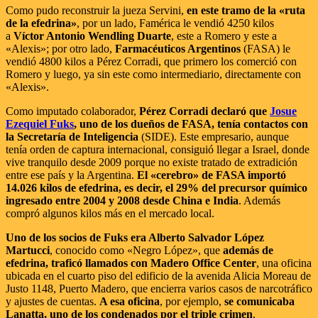
Como pudo reconstruir la jueza Servini,
en este tramo de la «ruta
de la efedrina»
, por un lado, Famérica le vendió 4250 kilos
a
Víctor Antonio Wendling Duarte
, este a Romero y este a
«Alexis»; por otro lado,
Farmacéuticos Argentinos
(FASA) le
vendió 4800 kilos a Pérez Corradi, que primero los comerció con
Romero y luego, ya sin este como intermediario, directamente con
«Alexis».
Como imputado colaborador,
Pérez Corradi declaró que
Josue
Ezequiel Fuks
, uno de los dueños de FASA, tenía contactos con
la Secretaría de Inteligencia
(SIDE). Este empresario, aunque
tenía orden de captura internacional, consiguió llegar a Israel, donde
vive tranquilo desde 2009 porque no existe tratado de extradición
entre ese país y la Argentina.
El «cerebro» de FASA importó
14.026 kilos de efedrina, es decir, el 29% del precursor químico
ingresado entre 2004 y 2008 desde China e India
. Además
compró algunos kilos más en el mercado local.
Uno de los socios de Fuks era Alberto Salvador López
Martucci
, conocido como «Negro López», que
además de
efedrina, traficó llamados con Madero Office Center
, una oficina
ubicada en el cuarto piso del edificio de la avenida Alicia Moreau de
Justo 1148, Puerto Madero, que encierra varios casos de narcotráfico
y ajustes de cuentas.
A esa oficina
, por ejemplo,
se comunicaba
Lanatta, uno de los condenados por el triple crimen
.