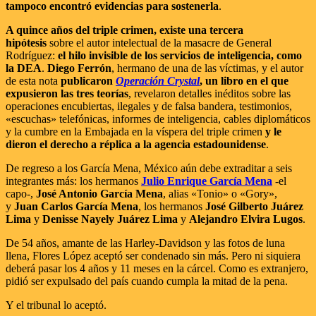
tampoco encontró evidencias para sostenerla
.
A quince años del triple crimen, existe una tercera
hipótesis
sobre el autor intelectual de la masacre de General
Rodríguez:
el hilo invisible de los servicios de inteligencia, como
la DEA
.
Diego Ferrón
, hermano de una de las víctimas, y el autor
de esta nota
publicaron
Operación Crystal
, un libro en el que
expusieron las tres teorías
, revelaron detalles inéditos sobre las
operaciones encubiertas, ilegales y de falsa bandera, testimonios,
«escuchas» telefónicas, informes de inteligencia, cables diplomáticos
y la cumbre en la Embajada en la víspera del triple crimen
y le
dieron el derecho a réplica a la agencia estadounidense
.
De regreso a los García Mena, México aún debe extraditar a seis
integrantes más: los hermanos
Julio Enrique García Mena
-el
capo-,
José Antonio García Mena
, alias «Tonio» o «Gory»,
y
Juan Carlos García Mena
, los hermanos
José Gilberto Juárez
Lima
y
Denisse Nayely Juárez Lima
y
Alejandro Elvira Lugos
.
De 54 años, amante de las Harley-Davidson y las fotos de luna
llena, Flores López aceptó ser condenado sin más. Pero ni siquiera
deberá pasar los 4 años y 11 meses en la cárcel. Como es extranjero,
pidió ser expulsado del país cuando cumpla la mitad de la pena.
Y el tribunal lo aceptó.