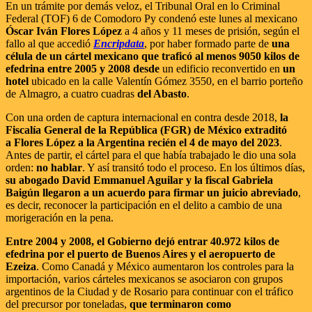
En un trámite por demás veloz, el Tribunal Oral en lo Criminal
Federal (TOF) 6 de Comodoro Py condenó este lunes al mexicano
Óscar Iván Flores López
a 4 años y 11 meses de prisión, según el
fallo al que accedió
Encripdata
, por haber formado parte de
una
célula de un cártel mexicano que traficó al menos 9050 kilos de
efedrina entre 2005 y 2008 desde
un edificio reconvertido en
un
hotel
ubicado en la calle Valentín Gómez 3550, en el barrio porteño
de Almagro, a cuatro cuadras
del Abasto
.
Con una orden de captura internacional en contra desde 2018,
la
Fiscalía General de la República (FGR) de México extraditó
a Flores López a la Argentina recién el 4 de mayo del 2023
.
Antes de partir, el cártel para el que había trabajado le dio una sola
orden:
no hablar
. Y así transitó todo el proceso. En los últimos días,
su abogado David Emmanuel Aguilar y la fiscal Gabriela
Baigún llegaron a un acuerdo para firmar un juicio abreviado
,
es decir, reconocer la participación en el delito a cambio de una
morigeración en la pena.
Entre 2004 y 2008, el Gobierno dejó entrar 40.972 kilos de
efedrina por el puerto de Buenos Aires y el aeropuerto de
Ezeiza
. Como Canadá y México aumentaron los controles para la
importación, varios cárteles mexicanos se asociaron con grupos
argentinos de la Ciudad y de Rosario para continuar con el tráfico
del precursor por toneladas,
que terminaron como