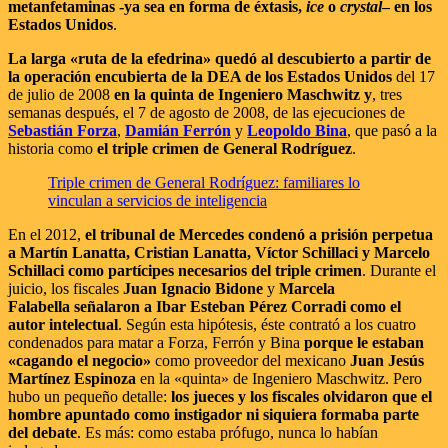
metanfetaminas -ya sea en forma de éxtasis,
ice
o
crystal
– en los
Estados Unidos
.
La larga «ruta de la efedrina» quedó al descubierto a partir de
la operación encubierta de la DEA de los Estados Unidos
del 17
de julio de 2008
en la quinta de Ingeniero Maschwitz y
, tres
semanas después, el 7 de agosto de 2008, de las ejecuciones de
Sebastián Forza
,
Damián Ferrón
y
Leopoldo Bina
, que pasó a la
historia como
el triple crimen de General Rodríguez
.
Triple crimen de General Rodríguez: familiares lo
vinculan a servicios de inteligencia
En el 2012,
el tribunal de Mercedes condenó a prisión perpetua
a Martín Lanatta, Cristian Lanatta, Víctor Schillaci y Marcelo
Schillaci como partícipes necesarios del triple crimen
. Durante el
juicio, los fiscales
Juan Ignacio Bidone
y
Marcela
Falabella
señalaron a Ibar Esteban Pérez Corradi como el
autor intelectual
. Según esta hipótesis, éste contrató a los cuatro
condenados para matar a Forza, Ferrón y Bina
porque le estaban
«cagando el negocio»
como proveedor del mexicano
Juan Jesús
Martínez Espinoza
en la «quinta» de Ingeniero Maschwitz. Pero
hubo un pequeño detalle:
los jueces y los fiscales olvidaron que el
hombre apuntado como instigador ni siquiera formaba parte
del debate
. Es más: como estaba prófugo, nunca lo habían