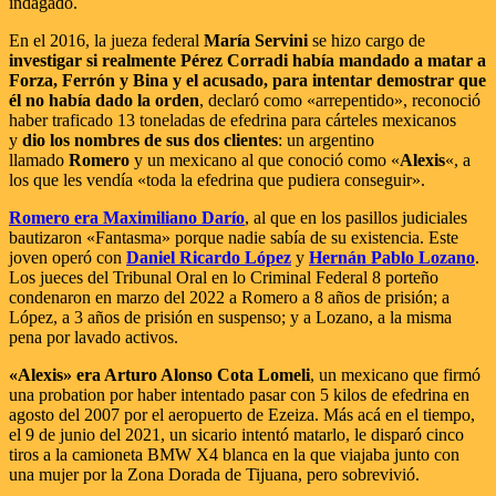
indagado.
En el 2016, la jueza federal
María Servini
se hizo cargo de
investigar si realmente Pérez Corradi había mandado a matar a
Forza, Ferrón y Bina y el acusado, para intentar demostrar que
él no había dado la orden
, declaró como «arrepentido», reconoció
haber traficado 13 toneladas de efedrina para cárteles mexicanos
y
dio los nombres de sus dos clientes
: un argentino
llamado
Romero
y un mexicano al que conoció como «
Alexis
«, a
los que les vendía «toda la efedrina que pudiera conseguir».
Romero era Maximiliano Darío
, al que en los pasillos judiciales
bautizaron «Fantasma» porque nadie sabía de su existencia. Este
joven operó con
Daniel Ricardo López
y
Hernán Pablo Lozano
.
Los jueces del Tribunal Oral en lo Criminal Federal 8 porteño
condenaron en marzo del 2022 a Romero a 8 años de prisión; a
López, a 3 años de prisión en suspenso; y a Lozano, a la misma
pena por lavado activos.
«Alexis» era Arturo Alonso Cota Lomeli
, un mexicano que firmó
una probation por haber intentado pasar con 5 kilos de efedrina en
agosto del 2007 por el aeropuerto de Ezeiza. Más acá en el tiempo,
el 9 de junio del 2021, un sicario intentó matarlo, le disparó cinco
tiros a la camioneta BMW X4 blanca en la que viajaba junto con
una mujer por la Zona Dorada de Tijuana, pero sobrevivió.