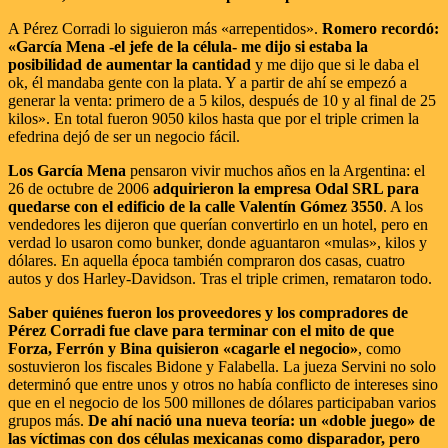
A Pérez Corradi lo siguieron más «arrepentidos».
Romero recordó:
«García Mena -el jefe de la célula- me dijo si estaba la
posibilidad de aumentar la cantidad
y me dijo que si le daba el
ok, él mandaba gente con la plata. Y a partir de ahí se empezó a
generar la venta: primero de a 5 kilos, después de 10 y al final de 25
kilos». En total fueron 9050 kilos hasta que por el triple crimen la
efedrina dejó de ser un negocio fácil.
Los García Mena
pensaron vivir muchos años en la Argentina: el
26 de octubre de 2006
adquirieron la empresa Odal SRL para
quedarse con el edificio de la calle Valentín Gómez 3550
. A los
vendedores les dijeron que querían convertirlo en un hotel, pero en
verdad lo usaron como bunker, donde aguantaron «mulas», kilos y
dólares. En aquella época también compraron dos casas, cuatro
autos y dos Harley-Davidson. Tras el triple crimen, remataron todo.
Saber quiénes fueron los proveedores y los compradores de
Pérez Corradi fue clave para terminar con el mito de que
Forza, Ferrón y Bina quisieron «cagarle el negocio»
, como
sostuvieron los fiscales Bidone y Falabella. La jueza Servini no solo
determinó que entre unos y otros no había conflicto de intereses sino
que en el negocio de los 500 millones de dólares participaban varios
grupos más.
De ahí nació una nueva teoría: un «doble juego» de
las víctimas con dos células mexicanas como disparador, pero