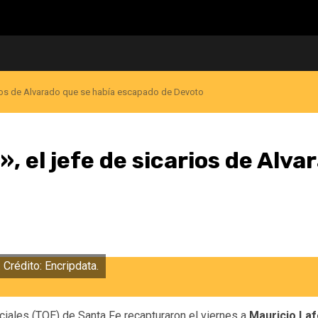
arios de Alvarado que se había escapado de Devoto
 el jefe de sicarios de Alva
 Crédito: Encripdata.
ciales (TOE) de Santa Fe recapturaron el viernes a
Mauricio Laf