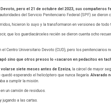
e Devoto, pero el 21 de octubre del 2023, sus compañeros 
 autoridades del Servicio Penitenciario Federal (SPF) se dieron 
rridos, hicieron lo suyo y la transformaron en versiones de todo t
ecir, que los guardiacárceles recién se dieron cuenta ocho recu
l Centro Universitario Devoto (CUD), pero los penitenciarios no
capó sino que otros presos lo «sacaron en pedacitos en tac
a volarse siete meses antes de Ezeiza
, la cárcel de mayor se
e quedó esperando el helicóptero que nunca llegaría.
Alvarado no
ba a cumplir la misión.
 en un camión de residuos.
y jugando a las cartas.