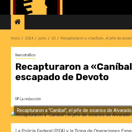
Saltar
al
contenido
Inicio
2024
junio
23
Recapturaron a «Caníbal», el jefe de sic
Narcotráfico
Recapturaron a «Caníbal»,
escapado de Devoto
La redacción
Recapturaron a "Canibal", el jefe de sicarios de Alvarado.
La Policía Federal (PFA) y la Tropa de Operaciones Espe