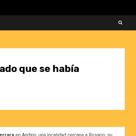
rado que se había
errara
en Andino, una localidad cercana a Rosario, su