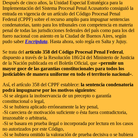
Después de cinco años, la Unidad Especial Estratégica para la
Implementación del Sistema Procesal Penal Acusatorio consiguió la
entrada en vigencia de un artículo del Código Procesal Penal
Federal (CPPF) sobre el recurso amplio para impugnar sentencias
condenatorias, tanto para los tribunales con competencia en materia
penal de todas las jurisdicciones federales del país como para los del
fuero nacional con asiento en la Ciudad de Buenos Aires, según
pudo saber
Encripdata
. Hasta ahora, solo regía en Salta y Jujuy.
Se trata del
artículo 358 del Código Procesal Penal Federal
,
dispuesto a través de la Resolución 186/24 del Ministerio de Justicia
de la Nación publicada en el Boletín Oficial, que «
permite un
mayor goce de las garantías constitucionales para todos los
justiciables de manera uniforme en todo el territorio nacional
«.
Así, el artículo 358 del CPPF establece:
la sentencia condenatoria
podrá impugnarse por los motivos siguientes
:
-Si se alegara la inobservancia de un precepto o garantía
constitucional o legal,
-Si se hubiera aplicado erróneamente la ley penal,
-Si careciera de motivación suficiente o ésta fuera contradictoria,
irrazonable o arbitraria,
-Si se basara en prueba ilegal o incorporada por lectura en los casos
no autorizados por este Código,
-Si se hubiera omitido la valoración de prueba decisiva o se hubiera