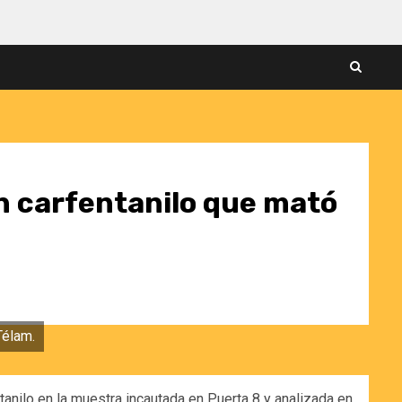
on carfentanilo que mató
Télam.
anilo en la muestra incautada en Puerta 8 y analizada en