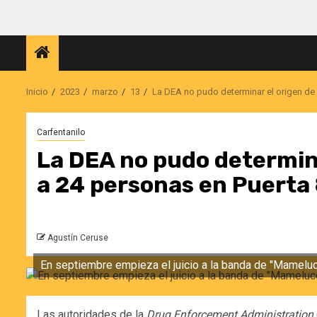
Saltar
al
contenido
Inicio
2023
marzo
13
La DEA no pudo determinar el origen de 
Carfentanilo
La DEA no pudo determina
a 24 personas en Puerta
Agustín Ceruse
En septiembre empieza el juicio a la banda de "Mameluco"
Las autoridades de la
Drug Enforcement Administration