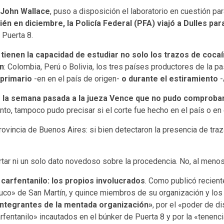
John Wallace
, puso a disposición el laboratorio en cuestión para
ién en diciembre, la Policía Federal (PFA) viajó a Dulles p
 Puerta 8.
 tienen la capacidad de estudiar no solo los trazos de coca
en
: Colombia, Perú o Bolivia, los tres países productores de la p
 primario
-en en el país de origen-
o durante el estiramiento
-
 la semana pasada a la jueza Vence que no pudo comprobar l
anto, tampoco pudo precisar si el corte fue hecho en el país o en e
ovincia de Buenos Aires: si bien detectaron la presencia de traza
tar ni un solo dato novedoso sobre la procedencia. No, al menos,
 carfentanilo: los propios involucrados
. Como publicó recie
luco» de San Martín, y quince miembros de su organización y lo
e integrantes de la mentada organización»
, por el «poder de d
carfentanilo» incautados en el búnker de Puerta 8 y por la «tene