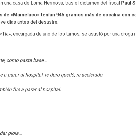
n una casa de Loma Hermosa, tras el dictamen del fiscal
Paul S
as de «Mameluco» tenían 945 gramos más de cocaína con c
ve días antes del desastre.
o «Tía», encargada de uno de los turnos, se asustó por una droga 
viste, como pasta base…
ue a parar al hospital, re duro quedó, re acelerado…
bién fue a parar al hospital.
dar piola…