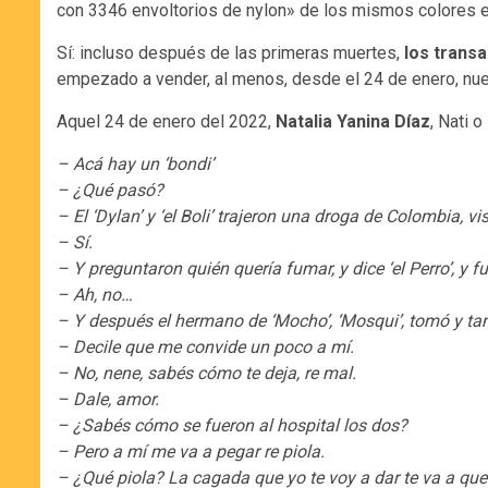
con 3346 envoltorios de nylon» de los mismos colores e
Sí: incluso después de las primeras muertes,
los trans
empezado a vender, al menos, desde el 24 de enero, nue
Aquel 24 de enero del 2022,
Natalia Yanina Díaz
, Nati 
– Acá hay un ‘bondi’
– ¿Qué pasó?
– El ‘Dylan’ y ‘el Boli’ trajeron una droga de Colombia, 
– Sí.
– Y preguntaron quién quería fumar, y dice ‘el Perro’, y f
– Ah, no…
– Y después el hermano de ‘Mocho’, ‘Mosqui’, tomó y tam
– Decile que me convide un poco a mí.
– No, nene, sabés cómo te deja, re mal.
– Dale, amor.
– ¿Sabés cómo se fueron al hospital los dos?
– Pero a mí me va a pegar re piola.
– ¿Qué piola? La cagada que yo te voy a dar te va a que