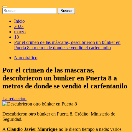
Saltar
Menú
al
Buscar:
principal
contenido
Inicio
2023
marzo
18
Por el crimen de las máscaras, descubrieron un búnker en
Puerta 8 a metros de donde se vendió el carfentanilo
Narcotráfico
Por el crimen de las máscaras,
descubrieron un búnker en Puerta 8 a
metros de donde se vendió el carfentanilo
La redacción
Descubrieron otro búnker en Puerta 8. Crédito: Ministerio de
Seguridad.
A
Claudio Javier Manrique
no le dieron tiempo a nada: varios