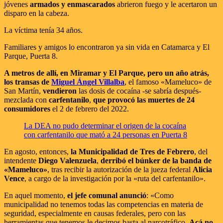
jóvenes
armados y enmascarados
abrieron fuego y le acertaron un
disparo en la cabeza.
La víctima tenía 34 años.
Familiares y amigos lo encontraron ya sin vida en Catamarca y El
Parque, Puerta 8.
A metros de allí, en Miramar y El Parque, pero un año atrás,
los transas de
Miguel Ángel Villalba
, el famoso «Mameluco» de
San Martín,
vendieron
las dosis de cocaína -se sabría después-
mezclada con
carfentanilo
,
que provocó las muertes de 24
consumidores
el 2 de febrero del 2022.
La DEA no pudo determinar el origen de la cocaína
con carfentanilo que mató a 24 personas en Puerta 8
En agosto, entonces,
la Municipalidad de Tres de Febrero
, del
intendente
Diego Valenzuela
,
derribó el búnker de la banda de
«Mameluco»
, tras recibir la autorización de la jueza federal
Alicia
Vence
, a cargo de la investigación por la «ruta del carfentanilo».
En aquel momento,
el jefe comunal anunció
: «Como
municipalidad no tenemos todas las competencias en materia de
seguridad, especialmente en causas federales, pero con las
herramientas que tenemos le decimos basta al narcotráfico.
Acá no