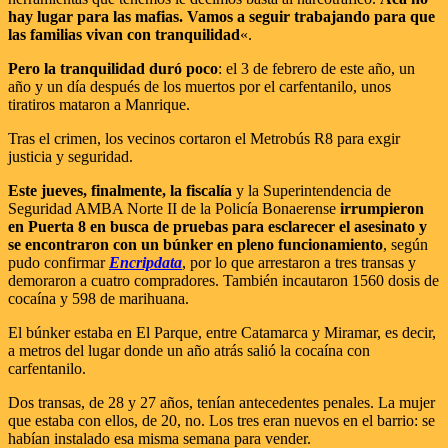
hay lugar para las mafias. Vamos a seguir trabajando para que
las familias vivan con tranquilidad
«.
Pero la tranquilidad duró poco
: el 3 de febrero de este año, un
año y un día después de los muertos por el carfentanilo, unos
tiratiros mataron a Manrique.
Tras el crimen, los vecinos cortaron el Metrobús R8 para exgir
justicia y seguridad.
Este jueves, finalmente, la fiscalía
y la Superintendencia de
Seguridad AMBA Norte II de la Policía Bonaerense
irrumpieron
en Puerta 8 en busca de pruebas para esclarecer el asesinato y
se encontraron con un búnker en pleno funcionamiento
, según
pudo confirmar
Encripdata
, por lo que arrestaron a tres transas y
demoraron a cuatro compradores. También incautaron 1560 dosis de
cocaína y 598 de marihuana.
El búnker estaba en El Parque, entre Catamarca y Miramar, es decir,
a metros del lugar donde un año atrás salió la cocaína con
carfentanilo.
Dos transas, de 28 y 27 años, tenían antecedentes penales. La mujer
que estaba con ellos, de 20, no. Los tres eran nuevos en el barrio: se
habían instalado esa misma semana para vender.