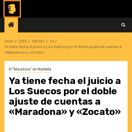
Saltar
al
contenido
Inicio
2023
febrero
19
Ya tiene fecha el juicio a Los Suecos por el doble ajuste de cuentas a
«Maradona» y «Zocato»
El "Maradona" de Marbella
Ya tiene fecha el juicio a
Los Suecos por el doble
ajuste de cuentas a
«Maradona» y «Zocato»