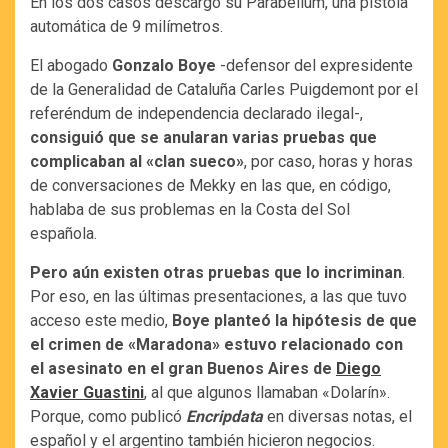
En los dos casos descargó su Parabellum, una pistola
automática de 9 milímetros.
El abogado
Gonzalo Boye
-defensor del expresidente
de la Generalidad de Cataluña Carles Puigdemont por el
referéndum de independencia declarado ilegal-,
consiguió que se anularan varias pruebas que
complicaban al «clan sueco»
, por caso, horas y horas
de conversaciones de Mekky en las que, en código,
hablaba de sus problemas en la Costa del Sol
española.
Pero aún existen otras pruebas que lo incriminan
.
Por eso, en las últimas presentaciones, a las que tuvo
acceso este medio,
Boye planteó la hipótesis de que
el crimen de «Maradona» estuvo relacionado con
el asesinato en el gran Buenos Aires de
Diego
Xavier Guastini
, al que algunos llamaban «Dolarín».
Porque, como publicó
Encripdata
en diversas notas, el
español y el argentino también hicieron negocios.