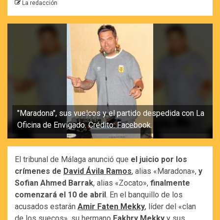
La redacción
"Maradona", sus vuelcos y el partido despedida con La
Oficina de Envigado. Crédito: Facebook.
El tribunal de Málaga anunció que
el juicio por los
crímenes de
David Ávila Ramos
, alias «Maradona»,
y
Sofian Ahmed Barrak
, alias «Zocato»,
finalmente
comenzará el 10 de abril
. En el banquillo de los
acusados estarán
Amir Faten Mekky
, líder del «clan
de los suecos», su hermano
Fakhry Mekky
y sus