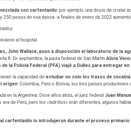
mezclada con carfentanilo
: por ejemplo, una dosis de cristal 
0 y 250 pesos en esa época -a finales de enero de 2022 aumentó
rnados.
vieron al hospital.
ires, John Wallace, puso a disposición el laboratorio de la
rta 8. En septiembre, la jueza federal de San Martín
Alicia Ven
 de la Policía Federal (PFA) viajó a Dulles para entregar e
 tienen la capacidad de
estudiar no solo los trazos de cocaína
el origen
: Colombia, Perú o Bolivia, los tres países productores 
a en la Argentina. Doce años atrás, el juez federal
Juan Manue
: era de Perú, pero los «ladrillos» eran diferentes, algunos hab
al carfentanilo lo introdujeron durante el proceso primario