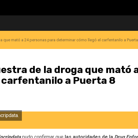
a que mató a 24 personas para determinar cómo llegó el carfentanilo a Puerta
estra de la droga que mató 
 carfentanilo a Puerta 8
ncripdata.
ncripdata
pudo confirmar que
las autoridades de la
Drug Enfo