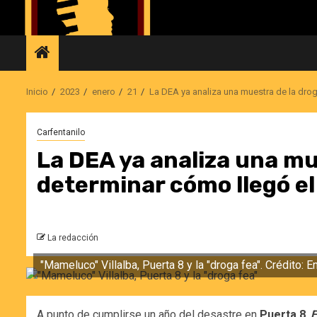
Saltar
al
contenido
Inicio
2023
enero
21
La DEA ya analiza una muestra de la drog
Carfentanilo
La DEA ya analiza una mu
determinar cómo llegó el
La redacción
"Mameluco" Villalba, Puerta 8 y la "droga fea". Crédito: E
A punto de cumplirse un año del desastre en
Puerta 8
,
E