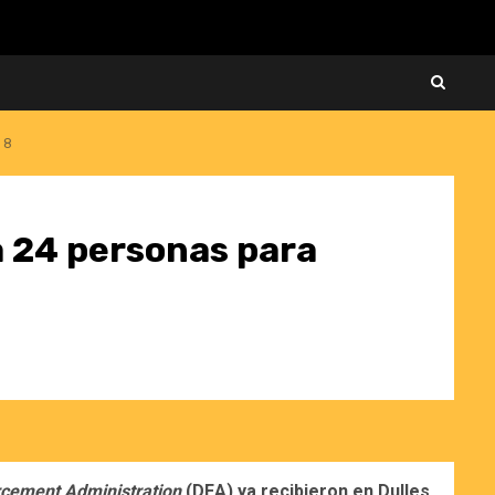
 8
a 24 personas para
rcement Administration
(DEA) ya recibieron en Dulles
,