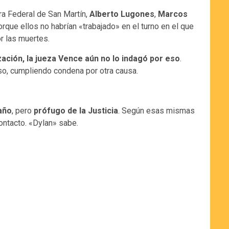
ara Federal de San Martín,
Alberto Lugones
,
Marcos
rque ellos no habrían «trabajado» en el turno en el que
r las muertes.
ación, la jueza Vence aún no lo indagó por eso
.
so, cumpliendo condena por otra causa.
año
, pero
prófugo de la Justicia
. Según esas mismas
ontacto. «Dylan» sabe.