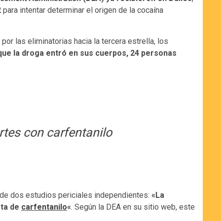
2
para intentar determinar el origen de la cocaína
r las eliminatorias hacia la tercera estrella, los
 que la droga entró en sus cuerpos, 24 personas
tes con carfentanilo
s de dos estudios periciales independientes:
«La
ata de
carfentanilo
«
. Según la DEA en su sitio web, este