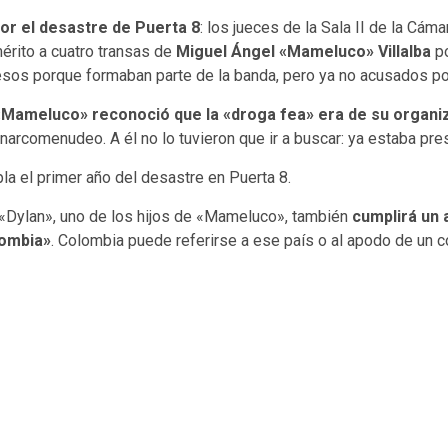
or el desastre de Puerta 8
: los jueces de la Sala II de la Cám
 mérito a cuatro transas de
Miguel Ángel «Mameluco» Villalba
po
esos porque formaban parte de la banda, pero ya no acusados po
 «Mameluco» reconoció que la «droga fea» era de su organiz
rcomenudeo. A él no lo tuvieron que ir a buscar: ya estaba pre
la el primer año del desastre en Puerta 8.
s «Dylan», uno de los hijos de «Mameluco», también
cumplirá un 
lombia»
. Colombia puede referirse a ese país o al apodo de un c