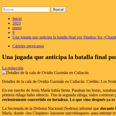
Saltar
Menú
al
Buscar:
principal
contenido
Inicio
2023
enero
9
Una jugada que anticipa la batalla final por Sinaloa: los «Cha
Cárteles mexicanos
Una jugada que anticipa la batalla final p
La redacción
Detalles de la caía de Ovidio Guzmán en Culiacán. Crédito: Los Notici
En ese rancho de Jesús María había fiesta. Pasaban las horas, sonaba
primera ráfaga hubo silencio. Tras la segunda ráfaga, todos corrieron
recientemente convertido en fortaleza. Lo que vino después ya es
La Secretaría de la Defensa Nacional (Sedena) informó que
durante 
María, donde «los Chapitos» lanzaron narcobloqueos -para intentar repe