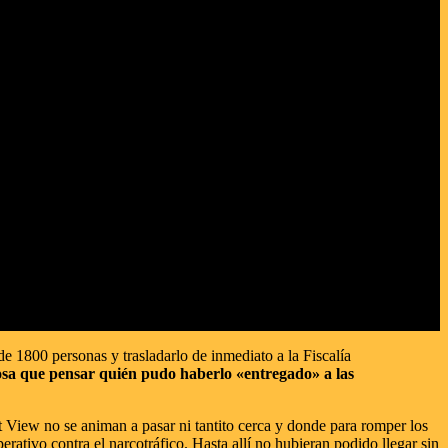
e 1800 personas y trasladarlo de inmediato a la Fiscalía
osa que pensar quién pudo haberlo «entregado» a las
t View no se animan a pasar ni tantito cerca y donde para romper los
rativo contra el narcotráfico. Hasta allí no hubieran podido llegar sin