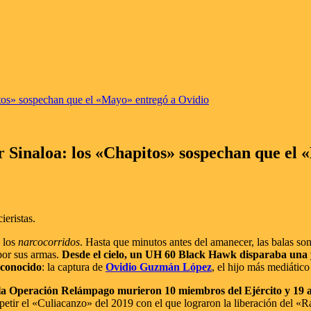
pitos» sospechan que el «Mayo» entregó a Ovidio
or Sinaloa: los «Chapitos» sospechan que el
eristas.
n los
narcocorridos
. Hasta que minutos antes del amanecer, las balas so
 por sus armas.
Desde el cielo, un UH 60 Black Hawk disparaba una y 
 conocido
: la captura de
Ovidio Guzmán López
, el hijo más mediátic
la Operación Relámpago murieron 10 miembros del Ejército y 19 
tir el «Culiacanzo» del 2019 con el que lograron la liberación del «Rató