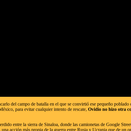
carlo del campo de batalla en el que se convirtió ese pequeño poblado d
xico, para evitar cualquier intento de rescate,
Ovidio no hizo otra c
rdido entre la sierra de Sinaloa, donde las camionetas de Google Stree
e, una acción más propia de la guerra entre Rusia y Ucrania que de un ope