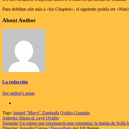
Para debilitar aún más a «los Chapitos», el siguiente podría ser «Nini»
About Author
La redacción
See author's posts
Tags:
Ismael "Mayo" Zambada
Ovidio Guzmán
Navegación
Anterior
Ahora sí: cayó Ovidio
Siguente
Un rumor que preanuncia una venganza: la banda de Sofía bu
de
Director: Agustín Ceruse
|
Newsphere
por AF themes.