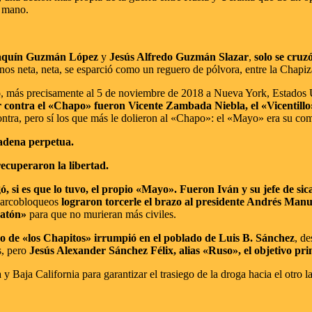
a mano.
aquín Guzmán López
y
Jesús Alfredo Guzmán Slazar
,
solo se cru
nos neta, neta, se esparció como un reguero de pólvora, entre la Chapiza
o
, más precisamente al 5 de noviembre de 2018 a Nueva York, Estados 
rar contra el «Chapo» fueron Vicente Zambada Niebla, el «Vicentill
 contra, pero sí los que más le dolieron al «Chapo»: el «Mayo» era su co
cadena perpetua.
ecuperaron la libertad.
, si es que lo tuvo, el propio «Mayo». Fueron Iván y su jefe de sica
 narcobloqueos
lograron torcerle el brazo al presidente Andrés Ma
Ratón»
para que no murieran más civiles.
o de «los Chapitos» irrumpió en el poblado de Luis B. Sánchez
, d
s, pero
Jesús Alexander Sánchez Félix, alias «Ruso», el objetivo pr
 Baja California para garantizar el trasiego de la droga hacia el otro l