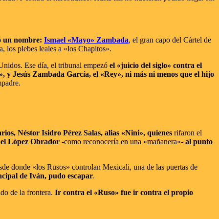
zó un nombre:
Ismael «Mayo» Zambada
, el gran capo del Cártel de
, los plebes leales a «los Chapitos».
Unidos. Ese día, el tribunal empezó
el «juicio del siglo» contra el
o», y Jesús Zambada García, el «Rey», ni más ni menos que el hijo
mpadre.
rios, Néstor Isidro Pérez Salas, alias «Nini», quienes
rifaron el
nuel López Obrador
-como reconocería en una «mañanera»-
al punto
esde donde «los Rusos» controlan Mexicali, una de las puertas de
incipal de Iván, pudo escapar
.
ado de la frontera.
Ir contra el «Ruso» fue ir contra el propio