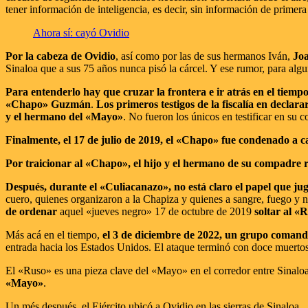
tener información de inteligencia, es decir, sin información de primer
Ahora sí: cayó Ovidio
Por la cabeza de Ovidio
, así como por las de sus hermanos Iván,
Jo
Sinaloa que a sus 75 años nunca pisó la cárcel. Y ese rumor, para algu
Para entenderlo hay que cruzar la frontera e ir atrás en el tiemp
«Chapo» Guzmán
.
Los primeros testigos de la fiscalía en decla
y el hermano del «Mayo»
. No fueron los únicos en testificar en su
Finalmente, el 17 de julio de 2019, el «Chapo» fue condenado a 
Por traicionar al «Chapo», el hijo y el hermano de su compadre r
Después, durante el «Culiacanazo», no está claro el papel que jugó
cuero, quienes organizaron a la Chapiza y quienes a sangre, fuego y
de ordenar
aquel «jueves negro» 17 de octubre de 2019
soltar al «
Más acá en el tiempo,
el 3 de diciembre de 2022, un grupo comand
entrada hacia los Estados Unidos. El ataque terminó con doce muerto
El «Ruso» es una pieza clave del «Mayo» en el corredor entre Sinaloa y
«Mayo»
.
Un més después, el Ejército ubicó a Ovidio en las sierras de Sinaloa.