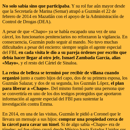
No solo sabía sino que participaba
. Y su rol fue aún mayor desde
que la Secretaría de Marina (Semar) atrapó a Guzmán el 22 de
febrero de 2014 en Mazatlán con el apoyo de la Administración de
Control de Drogas (DEA).
A pesar de que «Chapo» ya se había escapado una vez de una
cárcel, los funcionarios penitenciarios no reforzaron la vigilancia. En
consecuencia, Guzmán pudo seguir al mando. No tuvo muchas
dificultades a pesar del encierro: siempre según el agente especial
del FBI,
en cada visita le dio a su pareja órdenes por escrito que
debía hacer llegar al otro jefe, Ismael Zambada García, alias
«Mayo»
, y el resto del Cártel de Sinaloa.
La reina de belleza se terminó por recibir de villana cuando
organizó
junto a cuatro hijos del capo, dos de su primera esposa, los
Guzmán Salazar, y dos de su segunda, los Guzmán López,
el plan
para liberar a «Chapo»
. Del mismo formó parte una persona que
se convertiría en uno de los dos testigos protegidos que aportaron
información al agente especial del FBI para sustentar la
investigación contra Emma.
En 2014, en una de las visitas, Guzmán le pidió a Coronel que le
llevara un mensaje a sus hijos:
comprar una propiedad cerca de
la cárcel para cavar un túnel
. Si de algo sabía «Chapo» era de
túneles: así fue cómo cruzó desde México hasta Estados Unidos sus