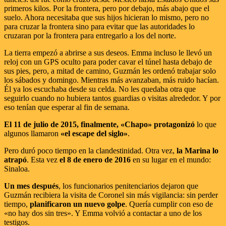
primeros kilos. Por la frontera, pero por debajo, más abajo que el
suelo. Ahora necesitaba que sus hijos hicieran lo mismo, pero no
para cruzar la frontera sino para evitar que las autoridades lo
cruzaran por la frontera para entregarlo a los del norte.
La tierra empezó a abrirse a sus deseos. Emma incluso le llevó un
reloj con un GPS oculto para poder cavar el túnel hasta debajo de
sus pies, pero, a mitad de camino, Guzmán les ordenó trabajar solo
los sábados y domingo. Mientras más avanzaban, más ruido hacían.
Él ya los escuchaba desde su celda. No les quedaba otra que
seguirlo cuando no hubiera tantos guardias o visitas alrededor. Y por
eso tenían que esperar al fin de semana.
El 11 de julio de 2015, finalmente, «Chapo» protagonizó
lo que
algunos llamaron
«el escape del siglo»
.
Pero duró poco tiempo en la clandestinidad. Otra vez,
la Marina lo
atrapó
. Esta vez
el 8 de enero de 2016
en su lugar en el mundo:
Sinaloa.
Un mes después
, los funcionarios penitenciarios dejaron que
Guzmán recibiera la visita de Coronel sin más vigilancia: sin perder
tiempo,
planificaron un nuevo golpe
. Quería cumplir con eso de
«no hay dos sin tres». Y Emma volvió a contactar a uno de los
testigos.