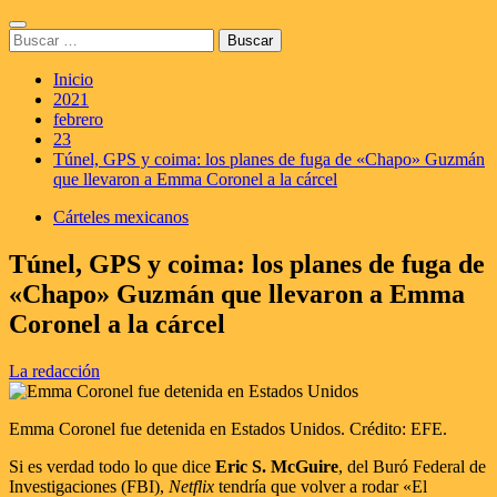
Saltar
Menú
al
Buscar:
principal
contenido
Inicio
2021
febrero
23
Túnel, GPS y coima: los planes de fuga de «Chapo» Guzmán
que llevaron a Emma Coronel a la cárcel
Cárteles mexicanos
Túnel, GPS y coima: los planes de fuga de
«Chapo» Guzmán que llevaron a Emma
Coronel a la cárcel
La redacción
Emma Coronel fue detenida en Estados Unidos. Crédito: EFE.
Si es verdad todo lo que dice
Eric S. McGuire
, del Buró Federal de
Investigaciones (FBI),
Netflix
tendría que volver a rodar «El