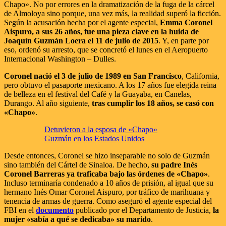
Chapo». No por errores en la dramatización de la fuga de la cárcel
de Almoloya sino porque, una vez más, la realidad superó la ficción.
Según la acusación hecha por el agente especial,
Emma Coronel
Aispuro, a sus 26 años, fue una pieza clave en la huida de
Joaquín Guzmán Loera el 11 de julio de 2015
. Y, en parte por
eso, ordenó su arresto, que se concretó el lunes en el Aeropuerto
Internacional Washington – Dulles.
Coronel nació el 3 de julio de 1989 en San Francisco
, California,
pero obtuvo el pasaporte mexicano. A los 17 años fue elegida reina
de belleza en el festival del Café y la Guayaba, en Canelas,
Durango. Al año siguiente,
tras cumplir los 18 años, se casó con
«Chapo»
.
Detuvieron a la esposa de «Chapo»
Guzmán en los Estados Unidos
Desde entonces, Coronel se hizo inseparable no solo de Guzmán
sino también del Cártel de Sinaloa. De hecho,
su padre Inés
Coronel Barreras ya traficaba bajo las órdenes de «Chapo»
.
Incluso terminaría condenado a 10 años de prisión, al igual que su
hermano Inés Omar Coronel Aispuro, por tráfico de marihuana y
tenencia de armas de guerra. Como aseguró el agente especial del
FBI en el
documento
publicado por el Departamento de Justicia,
la
mujer «sabía a qué se dedicaba» su marido
.