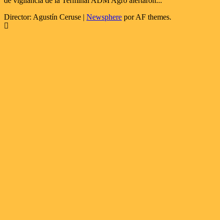
de vigilancia de la Terminal ADM Agro alertaron...
Director: Agustín Ceruse
|
Newsphere
por AF themes.