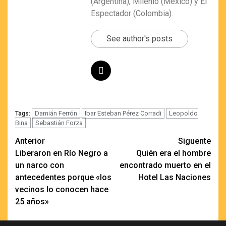
(Argentina), Milenio (México) y El
Espectador (Colombia).
See author's posts
Damián Ferrón
Ibar Esteban Pérez Corradi
Leopoldo
Tags:
Bina
Sebastián Forza
Navegación
Anterior
Siguente
Liberaron en Río Negro a
Quién era el hombre
de
un narco con
encontrado muerto en el
entradas
antecedentes porque «los
Hotel Las Naciones
vecinos lo conocen hace
25 años»