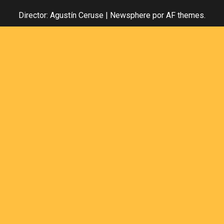
Director: Agustín Ceruse
|
Newsphere
por AF themes.