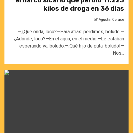
el narco sicario que perdió 11.223
kilos de droga en 36 días
Agustín Ceruse
—¿Qué onda, loco?—Para atrás: perdimos, boludo.—
¿Adónde, loco?—En el agua, en el medio.—Le estaban
esperando ya, boludo.—¡Qué hijo de puta, boludo!—
Nos...