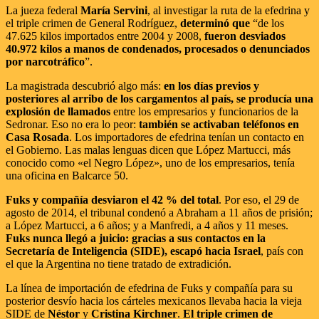
La jueza federal
María Servini
, al investigar la ruta de la efedrina y
el triple crimen de General Rodríguez,
determinó que
“de los
47.625 kilos importados entre 2004 y 2008,
fueron desviados
40.972 kilos a manos de condenados, procesados o denunciados
por narcotráfico
”.
La magistrada descubrió algo más:
en los días previos y
posteriores al arribo de los cargamentos al país, se producía una
explosión de llamados
entre los empresarios y funcionarios de la
Sedronar. Eso no era lo peor:
también se activaban teléfonos en
Casa Rosada
. Los importadores de efedrina tenían un contacto en
el Gobierno. Las malas lenguas dicen que López Martucci, más
conocido como «el Negro López», uno de los empresarios, tenía
una oficina en Balcarce 50.
Fuks y compañía desviaron el 42 % del total
. Por eso, el 29 de
agosto de 2014, el tribunal condenó a Abraham a 11 años de prisión;
a López Martucci, a 6 años; y a Manfredi, a 4 años y 11 meses.
Fuks nunca llegó a juicio: gracias a sus contactos en la
Secretaría de Inteligencia (SIDE), escapó hacia Israel
, país con
el que la Argentina no tiene tratado de extradición.
La línea de importación de efedrina de Fuks y compañía para su
posterior desvío hacia los cárteles mexicanos llevaba hacia la vieja
SIDE de
Néstor
y
Cristina Kirchner
.
El triple crimen de