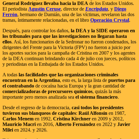
General Rodríguez llevaba hacia la DEA
de los Estados Unidos.
El periodista
Agustín Ceruse
, director de
Encripdata
, y
Diego
Ferrón
, hermano de Damián, una de las víctimas, revelaron las dos
tramas, íntimamente relacionadas, en el libro
Operación Crystal
.
Después, para controlar los daños,
la DEA y la SIDE operaron en
los tribunales para que las investigaciones no llegaran hasta
ellos
. Así, los funcionarios de la Sedronar no fueron condenados, los
dirigentes del Frente para la Victoria (FPV) no fueron a juicio por
los aportes sucios para la campaña de Cristina en 2007 y los agentes
de la DEA continuan brindando cada 4 de julio con jueces, políticos
y periodistas en la Embajada de los Estados Unidos.
A todas
las facilidades que las organizaciones criminales
encuentran en la Argentina
, esto es, la larga lista de
puertos para
el contrabando
de cocaína hacia Europa y la gran cantidad de
comercializadoras de precursores químicos
, quizás la más
importante pero menos analizada sea
el sistema financiero
.
Desde el regreso de la democracia,
casi todos los presidentes
tuvieron sus blanqueos de capitales
:
Raúl Alfonsín
en 1987,
Carlos Menem
en 1992,
Cristina Kirchner
en 2009 y 2012,
Mauricio Macri
en 2016,
Alberto Fernández
en 2022 y
Javier
Milei
en 2024. y 2026.