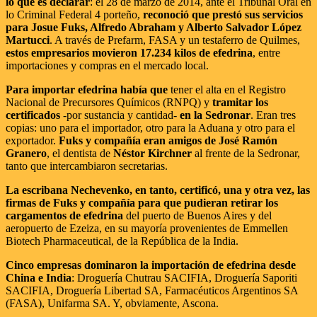
lo que es declarar
: el 28 de marzo de 2014, ante el Tribunal Oral en
lo Criminal Federal 4 porteño,
reconoció que prestó sus servicios
para Josue Fuks, Alfredo Abraham y Alberto Salvador López
Martucci
. A través de Prefarm, FASA y un testaferro de Quilmes,
estos empresarios movieron 17.234 kilos de efedrina
, entre
importaciones y compras en el mercado local.
Para importar efedrina había que
tener el alta en el Registro
Nacional de Precursores Químicos (RNPQ) y
tramitar los
certificados
-por sustancia y cantidad-
en la Sedronar
. Eran tres
copias: uno para el importador, otro para la Aduana y otro para el
exportador.
Fuks y compañía eran amigos de José Ramón
Granero
, el dentista de
Néstor Kirchner
al frente de la Sedronar,
tanto que intercambiaron secretarias.
La escribana Nechevenko, en tanto, certificó, una y otra vez, las
firmas de Fuks y compañía para que pudieran retirar los
cargamentos de efedrina
del puerto de Buenos Aires y del
aeropuerto de Ezeiza, en su mayoría provenientes de Emmellen
Biotech Pharmaceutical, de la República de la India.
Cinco empresas dominaron la importación de efedrina desde
China e India
: Droguería Chutrau SACIFIA, Droguería Saporiti
SACIFIA, Droguería Libertad SA, Farmacéuticos Argentinos SA
(FASA), Unifarma SA. Y, obviamente, Ascona.