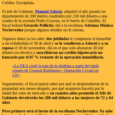
Crédito: Encripdata.
El jefe de Gabinete,
Manuel Adorni
, adquirió el año pasado un
departamento de 200 metros cuadrados por 230 mil dólares a una
cuadra de la avenida Pedro Goyena, en el barrio de Caballito. El
fiscal federal
Gerardo Pollicita
citó a la escribana
Adriana Mónica
Nechevenko
porque algunos detalles no le cierran.
Algunos datos ya los sabe:
dos jubiladas
le compraron el inmueble
a un exfutbolista el 30 de abril y
se lo vendieron a Adorni y a su
esposa
el 18 de noviembre, día en el que solo abonaron 30 mil
dólares en efectivo y
suscribieron un crédito hipotecario no
bancario por el 87 % restante de la operación inmobiliaria
.
«La DEA cortó la ruta de la efedrina a partir del triple
crimen de General Rodríguez»: Operación Crystal en
LN+
Seguramente, el fiscal quiera saber por qué se desprendieron de la
propiedad seis meses después, por qué aceptaron hacerlo por la
mitad del valor de mercado y
en cuántos años prometió el Jefe de
Gabinete devolverles los 200 mil dólares a las mujeres de 72 y 64
años
.
Pero primero será el turno de la escribana Nechevenko. Ya sabe