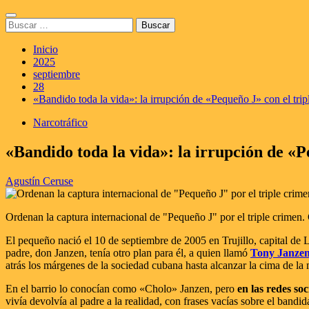
Saltar
Menú
al
Buscar:
principal
contenido
Inicio
2025
septiembre
28
«Bandido toda la vida»: la irrupción de «Pequeño J» con el trip
Narcotráfico
«Bandido toda la vida»: la irrupción de «P
Agustín Ceruse
Ordenan la captura internacional de "Pequeño J" por el triple crimen. 
El pequeño nació el 10 de septiembre de 2005 en Trujillo, capital de
padre, don Janzen, tenía otro plan para él, a quien llamó
Tony Janzen
atrás los márgenes de la sociedad cubana hasta alcanzar la cima de la
En el barrio lo conocían como «Cholo» Janzen, pero
en las redes so
vivía devolvía al padre a la realidad, con frases vacías sobre el bandid