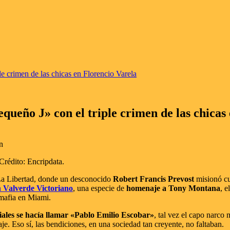
le crimen de las chicas en Florencio Varela
equeño J» con el triple crimen de las chicas
Crédito: Encripdata.
 La Libertad, donde un desconocido
Robert Francis Prevost
misionó cu
 Valverde Victoriano
, una especie de
homenaje a Tony Montana
, e
 mafia en Miami.
ciales se hacía llamar «Pablo Emilio Escobar»
, tal vez el capo narco
aje. Eso sí, las bendiciones, en una sociedad tan creyente, no faltaban.