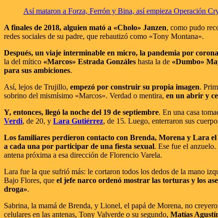
Así mataron a Forza, Ferrón y Bina, así empieza Operación Cry
A finales de 2018, alguien mató a «Cholo» Janzen
, como pudo rec
redes sociales de su padre, que rebautizó como «Tony Montana».
Después, un viaje interminable en micro, la pandemia por coronav
la del mítico
«Marcos» Estrada Gonzáles
hasta la de
«Dumbo» Mayl
para sus ambiciones
.
Así, lejos de Trujillo,
empezó por construir su propia imagen
. Pri
sobrino del mismísimo «Marcos». Verdad o mentira,
en un abrir y c
Y, entonces, llegó la noche del 19 de septiembre
. En una casa tomad
Verdi
, de 20, y
Lara Gutiérrez
, de 15. Luego, enterraron sus cuerp
Los familiares perdieron contacto con Brenda, Morena y Lara el
a cada una por participar de una fiesta sexual
. Ese fue el anzuelo
antena próxima a esa dirección de Florencio Varela.
Lara fue la que sufrió más: le cortaron todos los dedos de la mano iz
Bajo Flores, que
el jefe narco ordenó mostrar las torturas y los as
droga»
.
Sabrina, la mamá de Brenda, y Lionel, el papá de Morena, no creyeron 
celulares en las antenas, Tony Valverde o su segundo,
Matías Agustí