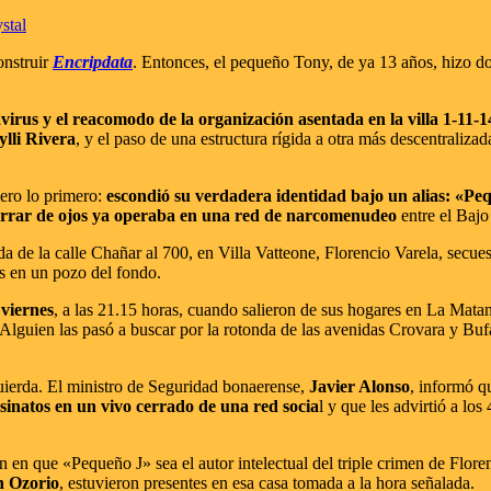
stal
onstruir
Encripdata
. Entonces, el pequeño Tony, de ya 13 años, hizo do
irus y el reacomodo de la organización asentada en la villa 1-11-1
li Rivera
, y el paso de una estructura rígida a otra más descentralizad
mero lo primero:
escondió su verdadera identidad bajo un alias: «Pe
errar de ojos ya operaba en una red de narcomenudeo
entre el Bajo
a de la calle Chañar al 700, en Villa Vatteone, Florencio Varela, secues
os en un pozo del fondo.
 viernes
, a las 21.15 horas, cuando salieron de sus hogares en La Mata
. Alguien las pasó a buscar por la rotonda de las avenidas Crovara y Buf
quierda. El ministro de Seguridad bonaerense,
Javier Alonso
, informó q
esinatos en un vivo cerrado de una red socia
l y que les advirtió a lo
en que «Pequeño J» sea el autor intelectual del triple crimen de Floren
n Ozorio
, estuvieron presentes en esa casa tomada a la hora señalada.