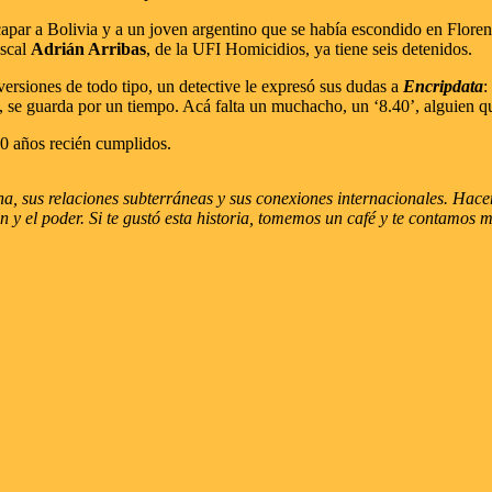
apar a Bolivia y a un joven argentino que se había escondido en Floren
iscal
Adrián Arribas
, de la UFI Homicidios, ya tiene seis detenidos.
 versiones de todo tipo, un detective le expresó sus dudas a
Encripdata
:
 se guarda por un tiempo. Acá falta un muchacho, un ‘8.40’, alguien que
20 años recién cumplidos.
, sus relaciones subterráneas y sus conexiones internacionales. Hacemo
imen y el poder. Si te gustó esta historia, tomemos un café y te contamos 