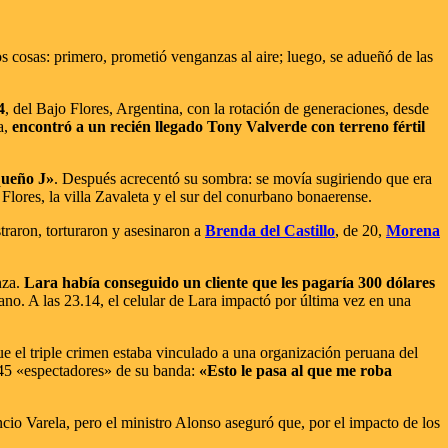
s cosas: primero, prometió venganzas al aire; luego, se adueñó de las
4
, del Bajo Flores, Argentina, con la rotación de generaciones, desde
a,
encontró a un recién llegado Tony Valverde con terreno fértil
queño J»
. Después acrecentó su sombra: se movía sugiriendo que era
 Flores, la villa Zavaleta y el sur del conurbano bonaerense.
traron, torturaron y asesinaron a
Brenda del Castillo
, de 20,
Morena
nza.
Lara había conseguido un cliente que les pagaría 300 dólares
ano. A las 23.14, el celular de Lara impactó por última vez en una
ue el triple crimen estaba vinculado a una organización peruana del
s 45 «espectadores» de su banda:
«Esto le pasa al que me roba
cio Varela, pero el ministro Alonso aseguró que, por el impacto de los